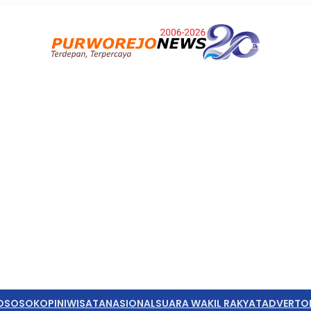
O
SOSOK
OPINI
WISATA
NASIONAL
SUARA WAKIL RAKYAT
ADVERTO