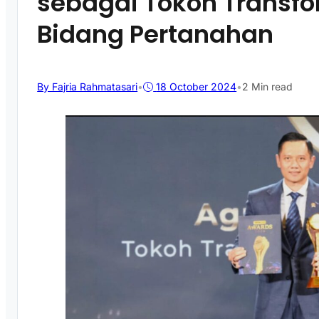
sebagai Tokoh Transfor
Bidang Pertanahan
By Fajria Rahmatasari
•
18 October 2024
•
2 Min read