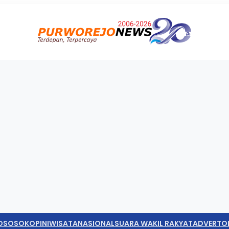
O
SOSOK
OPINI
WISATA
NASIONAL
SUARA WAKIL RAKYAT
ADVERTO