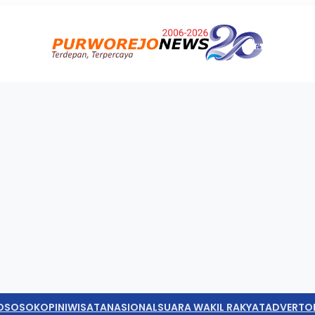
O
SOSOK
OPINI
WISATA
NASIONAL
SUARA WAKIL RAKYAT
ADVERTO