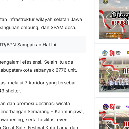
n infrastruktur wilayah selatan Jawa
embangunan embung, dan SPAM desa.
TR/BPN Sampaikan Hal Ini
ngalami efesiensi. Selain itu ada
abupaten/kota sebanyak 6776 unit.
asi melalui 7 koridor yang tersebar
3 shelter.
n dan promosi destinasi wisata
 penerbangan Semarang – Karimunjawa,
pening, serta fasilitasi event
a Great Sale, Festival Kota Lama dan