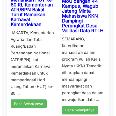
MoU dengan 44
80 RI, Kementerian
Kampus, Wagub
ATR/BPN Bakal
Jateng Minta
Turut Ramaikan
Mahasiswa KKN
Karnaval
Dampingi
Kemerdekaan
Perangkat Desa
Validasi Data RTLH
JAKARTA, Kementerian
SEMARANG,
Agraria dan Tata
Keterlibatan
Ruang/Badan
mahasiswa dalam
Pertanahan Nasional
program Kuliah Kerja
(ATR/BPN) ikut
Nyata (KKN) Tematik
meramaikan Karnaval
diharapkan dapat
Kemerdekaan untuk
mendampingi
memperingati Hari
masyarakat dan
Ulang Tahun (HUT) ke-
perangkat desa dalam
80 ...
mewujudkan data ...
Baca Selanjutnya
Baca Selanjutnya