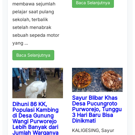
Baca Selanjutnya
membawa sejumlah
pelajar saat pulang
sekolah, terbalik
setelah menabrak
sebuah sepeda motor
yang ...
Baca Selanjutnya
Sayur Blibar Khas
Desa Pucungroto
Dihuni 86 KK,
Purworejo, Tunggu
Populasi Kambing
3 Hari Baru Bisa
di Desa Gunung
Dinikmati
Wangi Purworejo
Lebih Banyak dari
KALIGESING, Sayur
Jumlah Warganya