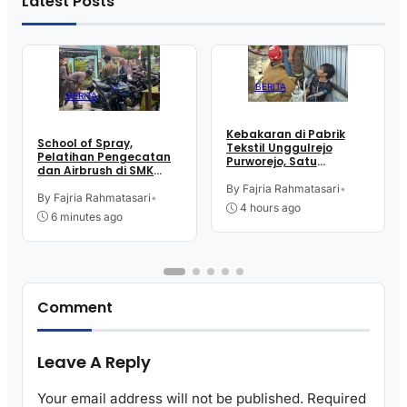
Latest Posts
BERITA
BERITA
Kebakaran di Pabrik
School of Spray,
Tekstil Unggulrejo
Pelatihan Pengecatan
Purworejo, Satu
dan Airbrush di SMK
Karyawan Alami Patah
Intititut Indonesia
Tulang, Petugas
By Fajria Rahmatasari
•
Kutoarjo
By Fajria Rahmatasari
•
Damkar Sesak Nafas
4 hours ago
6 minutes ago
Comment
Leave A Reply
Your email address will not be published.
Required