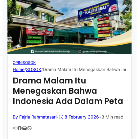
OPINI
SOSOK
Home
/
SOSOK
/
Drama Malam Itu Menegaskan Bahwa Indonesi
Drama Malam Itu
Menegaskan Bahwa
Indonesia Ada Dalam Peta
By Fajria Rahmatasari
•
8 February 2026
•
3 Min read
Facebook
Mail
WhatsApp