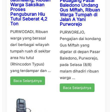
Pedagang Pasar
Warga Saksikan
Baledono Undang
Proses
Gus Miftah, Ribuan
Penguburan Hiu
Warga Tumpah di
Tutul Seberat 4,2
Jalan A Yani
Ton
Purworejo
PURWODADI, Ribuan
PURWOREJO,
warga yang berasal
Pengajian dai kondang
dari berbagai wilayah
Gus Miftah yang
tumpah ruah di sekitar
digelar di depan Pasar
area hiu tutul
Baledono, Purworejo,
(Rhincodon Typus)
pada Selasa (8/8)
yang terdampar dan ...
malam dihadiri ribuan
warga ...
Baca Selanjutnya
Baca Selanjutnya