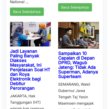
National ...
Baca Selanjutnya
Baca Selanjutnya
Jadi Layanan
Sampaikan 10
Paling Banyak
Capaian di Depan
Diakses
DPRD, Wagub
Masyarakat, Ini
Jateng: Tidak Ada
Penjelasan Soal HT
Superman, Adanya
dan Roya
Superteam
Elektronik bagi
Debitur
SEMARANG, Wakil
Perorangan
Gubernur Jawa
JAKARTA, Hak
Tengah Taj Yasin
Tanggungan (HT)
Maemoen mengajak
adalah hak jaminan