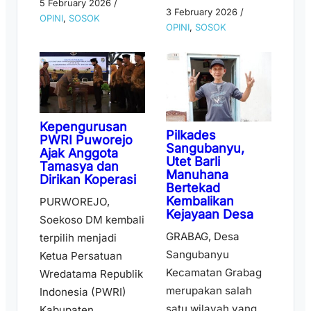
5 February 2026
/
3 February 2026
/
OPINI
,
SOSOK
OPINI
,
SOSOK
Kepengurusan
Pilkades
PWRI Puworejo
Sangubanyu,
Ajak Anggota
Utet Barli
Tamasya dan
Manuhana
Dirikan Koperasi
Bertekad
Kembalikan
PURWOREJO,
Kejayaan Desa
Soekoso DM kembali
GRABAG, Desa
terpilih menjadi
Sangubanyu
Ketua Persatuan
Kecamatan Grabag
Wredatama Republik
merupakan salah
Indonesia (PWRI)
satu wilayah yang
Kabupaten