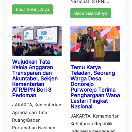
Nasional (STPN) ...
Baca Selanjutnya
Baca Selanjutnya
Wujudkan Tata
Temu Karya
Kelola Anggaran
Teladan, Seorang
Transparan dan
Warga Desa
Akuntabel, Sekjen
Donorejo
Kementerian
Purworejo Terima
ATR/BPN Beri 3
Penghargaan Wana
Pedoman
Lestari Tingkat
JAKARTA, Kementerian
Nasional
Agraria dan Tata
JAKARTA, Kementerian
Ruang/Badan
Kehutanan Republik
Pertanahan Nasional
Indonesia menggelar