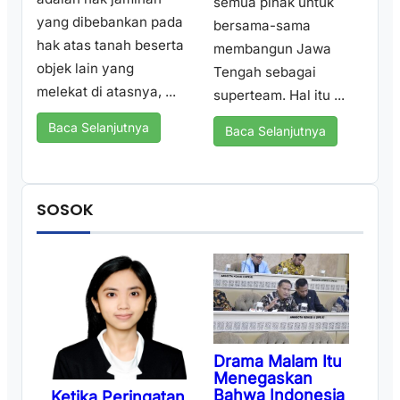
semua pihak untuk
yang dibebankan pada
bersama-sama
hak atas tanah beserta
membangun Jawa
objek lain yang
Tengah sebagai
melekat di atasnya, ...
superteam. Hal itu ...
Baca Selanjutnya
Baca Selanjutnya
SOSOK
Drama Malam Itu
Menegaskan
Bahwa Indonesia
Ketika Peringatan