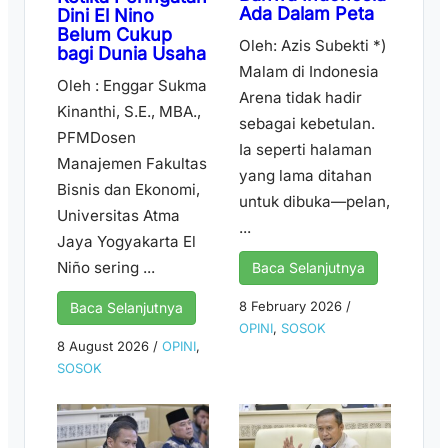
Ada Dalam Peta
Dini El Nino
Belum Cukup
Oleh: Azis Subekti *)
bagi Dunia Usaha
Malam di Indonesia
Oleh : Enggar Sukma
Arena tidak hadir
Kinanthi, S.E., MBA.,
sebagai kebetulan.
PFMDosen
Ia seperti halaman
Manajemen Fakultas
yang lama ditahan
Bisnis dan Ekonomi,
untuk dibuka—pelan,
Universitas Atma
...
Jaya Yogyakarta El
Niño sering ...
Baca Selanjutnya
8 February 2026
/
Baca Selanjutnya
OPINI
,
SOSOK
8 August 2026
/
OPINI
,
SOSOK