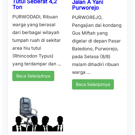
Tutul Seberat 4,2
Jalan A Yani
Ton
Purworejo
PURWODADI, Ribuan
PURWOREJO,
warga yang berasal
Pengajian dai kondang
dari berbagai wilayah
Gus Miftah yang
tumpah ruah di sekitar
digelar di depan Pasar
area hiu tutul
Baledono, Purworejo,
(Rhincodon Typus)
pada Selasa (8/8)
yang terdampar dan ...
malam dihadiri ribuan
warga ...
Baca Selanjutnya
Baca Selanjutnya