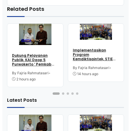
Related Posts
BERITA
BERITA
Implementasikan
Program
Dukung Pelayanan
Kemdiktisaintek, STIE
Publik, KAI Daop 5
Rajawali Purworejo
Purwokerto ‘ Pemkab
Gelar Bina Talenta
By Fajria Rahmatasari
•
dan Kejari Purworejo
Indonesia
Bersinergi
By Fajria Rahmatasari
•
14 hours ago
2 hours ago
Latest Posts
BERITA
BERITA