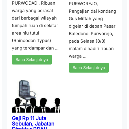
PURWODADI, Ribuan
PURWOREJO,
warga yang berasal
Pengajian dai kondang
dari berbagai wilayah
Gus Miftah yang
tumpah ruah di sekitar
digelar di depan Pasar
area hiu tutul
Baledono, Purworejo,
(Rhincodon Typus)
pada Selasa (8/8)
yang terdampar dan ...
malam dihadiri ribuan
warga ...
Baca Selanjutnya
Baca Selanjutnya
Gaji Rp 11 Juta
Sebulan, Jabatan