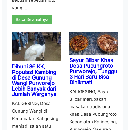
sebuah sepeda motor
yang ...
Baca Selanjutnya
Sayur Blibar Khas
Desa Pucungroto
Dihuni 86 KK,
Purworejo, Tunggu
Populasi Kambing
3 Hari Baru Bisa
di Desa Gunung
Dinikmati
Wangi Purworejo
Lebih Banyak dari
KALIGESING, Sayur
Jumlah Warganya
Blibar merupakan
KALIGESING, Desa
masakan tradisional
Gunung Wangi di
khas Desa Pucungroto
Kecamatan Kaligesing,
Kecamatan Kaligesing,
menjadi salah satu
Purworejo. Sayuran