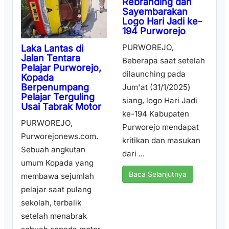
Rebranding dan
Sayembarakan
Logo Hari Jadi ke-
194 Purworejo
PURWOREJO,
Laka Lantas di
Jalan Tentara
Beberapa saat setelah
Pelajar Purworejo,
dilaunching pada
Kopada
Berpenumpang
Jum'at (31/1/2025)
Pelajar Terguling
siang, logo Hari Jadi
Usai Tabrak Motor
ke-194 Kabupaten
PURWOREJO,
Purworejo mendapat
Purworejonews.com.
kritikan dan masukan
Sebuah angkutan
dari ...
umum Kopada yang
Baca Selanjutnya
membawa sejumlah
pelajar saat pulang
sekolah, terbalik
setelah menabrak