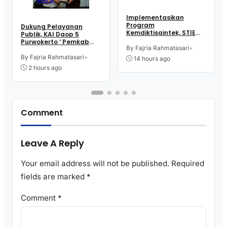
Implementasikan
Program
Dukung Pelayanan
Kemdiktisaintek, STIE
Publik, KAI Daop 5
Rajawali Purworejo
Purwokerto ‘ Pemkab
Gelar Bina Talenta
By Fajria Rahmatasari
•
dan Kejari Purworejo
Indonesia
Bersinergi
By Fajria Rahmatasari
•
14 hours ago
2 hours ago
Comment
Leave A Reply
Your email address will not be published.
Required
fields are marked
*
Comment
*