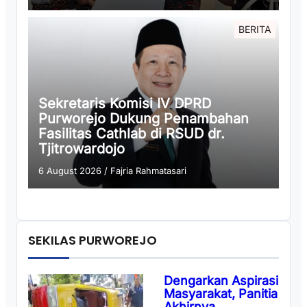
BERITA
Sekretaris Komisi IV DPRD
Purworejo Dukung Penambahan
Fasilitas Cathlab di RSUD dr.
Tjitrowardojo
6 August 2026
/
Fajria Rahmatasari
SEKILAS PURWOREJO
Dengarkan Aspirasi
Masyarakat, Panitia
Akhirnya