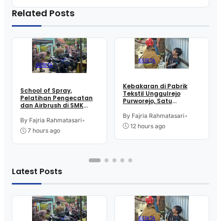
Related Posts
BERITA
BERITA
Kebakaran di Pabrik
School of Spray,
Tekstil Unggulrejo
Pelatihan Pengecatan
Purworejo, Satu
dan Airbrush di SMK
Karyawan Alami Patah
Intititut Indonesia
Tulang, Petugas
By Fajria Rahmatasari
•
Kutoarjo
By Fajria Rahmatasari
•
Damkar Sesak Nafas
12 hours ago
7 hours ago
Latest Posts
BERITA