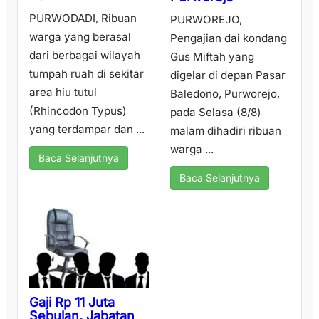
PURWODADI, Ribuan
PURWOREJO,
warga yang berasal
Pengajian dai kondang
dari berbagai wilayah
Gus Miftah yang
tumpah ruah di sekitar
digelar di depan Pasar
area hiu tutul
Baledono, Purworejo,
(Rhincodon Typus)
pada Selasa (8/8)
yang terdampar dan ...
malam dihadiri ribuan
warga ...
Baca Selanjutnya
Baca Selanjutnya
Gaji Rp 11 Juta
Sebulan, Jabatan