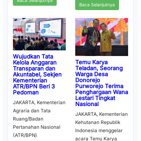
Baca Selanjutnya
Baca Selanjutnya
Wujudkan Tata
Temu Karya
Kelola Anggaran
Teladan, Seorang
Transparan dan
Warga Desa
Akuntabel, Sekjen
Donorejo
Kementerian
Purworejo Terima
ATR/BPN Beri 3
Penghargaan Wana
Pedoman
Lestari Tingkat
JAKARTA, Kementerian
Nasional
Agraria dan Tata
JAKARTA, Kementerian
Ruang/Badan
Kehutanan Republik
Pertanahan Nasional
Indonesia menggelar
(ATR/BPN)
acara Temu Karya