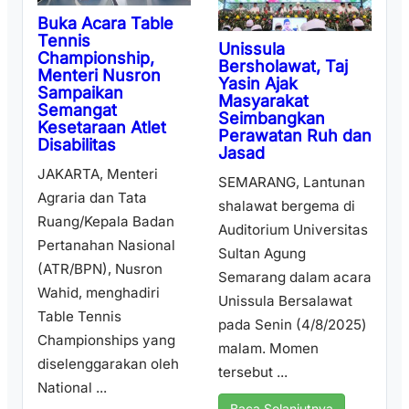
Buka Acara Table
Tennis
Unissula
Championship,
Bersholawat, Taj
Menteri Nusron
Yasin Ajak
Sampaikan
Masyarakat
Semangat
Seimbangkan
Kesetaraan Atlet
Perawatan Ruh dan
Disabilitas
Jasad
JAKARTA, Menteri
SEMARANG, Lantunan
Agraria dan Tata
shalawat bergema di
Ruang/Kepala Badan
Auditorium Universitas
Pertanahan Nasional
Sultan Agung
(ATR/BPN), Nusron
Semarang dalam acara
Wahid, menghadiri
Unissula Bersalawat
Table Tennis
pada Senin (4/8/2025)
Championships yang
malam. Momen
diselenggarakan oleh
tersebut ...
National ...
Baca Selanjutnya