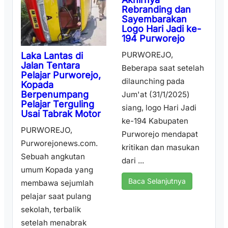
Rebranding dan
Sayembarakan
Logo Hari Jadi ke-
194 Purworejo
PURWOREJO,
Laka Lantas di
Jalan Tentara
Beberapa saat setelah
Pelajar Purworejo,
dilaunching pada
Kopada
Berpenumpang
Jum'at (31/1/2025)
Pelajar Terguling
siang, logo Hari Jadi
Usai Tabrak Motor
ke-194 Kabupaten
PURWOREJO,
Purworejo mendapat
Purworejonews.com.
kritikan dan masukan
Sebuah angkutan
dari ...
umum Kopada yang
Baca Selanjutnya
membawa sejumlah
pelajar saat pulang
sekolah, terbalik
setelah menabrak