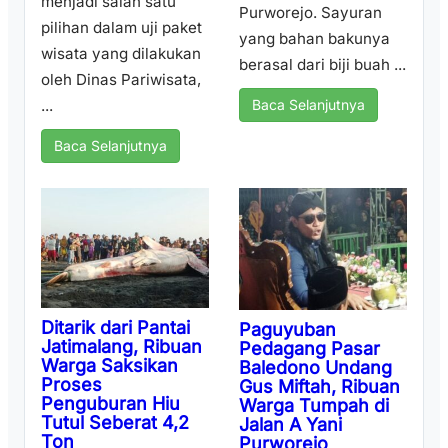
menjadi salah satu
Purworejo. Sayuran
pilihan dalam uji paket
yang bahan bakunya
wisata yang dilakukan
berasal dari biji buah ...
oleh Dinas Pariwisata,
...
Baca Selanjutnya
Baca Selanjutnya
Ditarik dari Pantai
Paguyuban
Jatimalang, Ribuan
Pedagang Pasar
Warga Saksikan
Baledono Undang
Proses
Gus Miftah, Ribuan
Penguburan Hiu
Warga Tumpah di
Tutul Seberat 4,2
Jalan A Yani
Ton
Purworejo