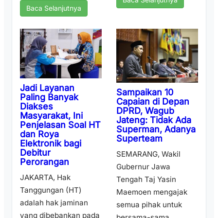
Baca Selanjutnya
Jadi Layanan
Sampaikan 10
Paling Banyak
Capaian di Depan
Diakses
DPRD, Wagub
Masyarakat, Ini
Jateng: Tidak Ada
Penjelasan Soal HT
Superman, Adanya
dan Roya
Superteam
Elektronik bagi
Debitur
SEMARANG, Wakil
Perorangan
Gubernur Jawa
JAKARTA, Hak
Tengah Taj Yasin
Tanggungan (HT)
Maemoen mengajak
adalah hak jaminan
semua pihak untuk
yang dibebankan pada
bersama-sama