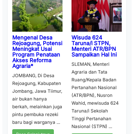
Wisuda 624
Mengenal Desa
Taruna/i STPN,
Rejoagung, Potensi
Menteri ATR/BPN
Meningkat Usai
Sampaikan Hal Ini
Program Penataan
Akses Reforma
SLEMAN, Menteri
Agraria*
Agraria dan Tata
JOMBANG, Di Desa
Ruang/Kepala Badan
Rejoagung, Kabupaten
Pertanahan Nasional
Jombang, Jawa Tiimur,
(ATR/BPN), Nusron
air bukan hanya
Wahid, mewisuda 624
berkah, melainkan juga
Taruna/i Sekolah
pintu pembuka rezeki
Tinggi Pertanahan
baru bagi warganya ...
Nasional (STPN) ...