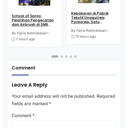
BERITA
Kebakaran di Pabrik
School of Spray,
Tekstil Unggulrejo
Pelatihan Pengecatan
Purworejo, Satu
dan Airbrush di SMK
Karyawan Alami Patah
Intititut Indonesia
Tulang, Petugas
By Fajria Rahmatasari
•
Kutoarjo
By Fajria Rahmatasari
•
Damkar Sesak Nafas
12 hours ago
7 hours ago
Comment
Leave A Reply
Your email address will not be published.
Required
fields are marked
*
Comment
*