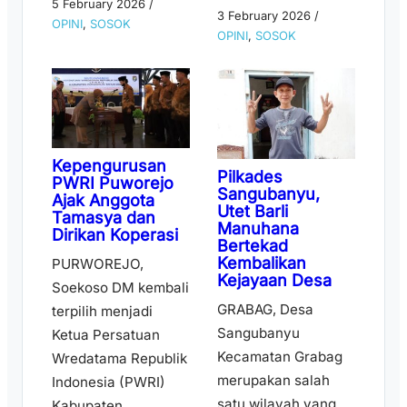
5 February 2026
/
3 February 2026
/
OPINI
,
SOSOK
OPINI
,
SOSOK
Kepengurusan
Pilkades
PWRI Puworejo
Sangubanyu,
Ajak Anggota
Utet Barli
Tamasya dan
Manuhana
Dirikan Koperasi
Bertekad
Kembalikan
PURWOREJO,
Kejayaan Desa
Soekoso DM kembali
GRABAG, Desa
terpilih menjadi
Sangubanyu
Ketua Persatuan
Kecamatan Grabag
Wredatama Republik
merupakan salah
Indonesia (PWRI)
satu wilayah yang
Kabupaten