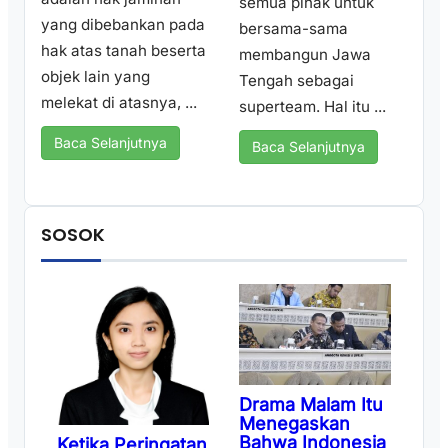
semua pihak untuk
yang dibebankan pada
bersama-sama
hak atas tanah beserta
membangun Jawa
objek lain yang
Tengah sebagai
melekat di atasnya, ...
superteam. Hal itu ...
Baca Selanjutnya
Baca Selanjutnya
SOSOK
Drama Malam Itu
Menegaskan
Bahwa Indonesia
Ketika Peringatan