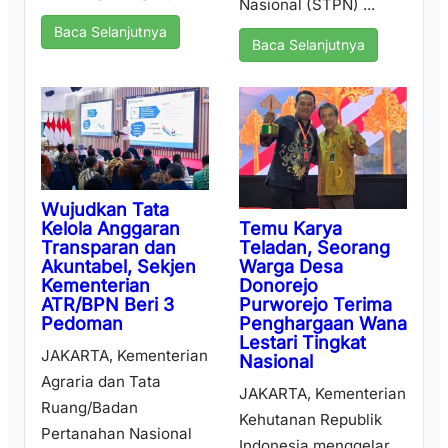
Nasional (STPN) ...
Baca Selanjutnya
Baca Selanjutnya
Wujudkan Tata
Temu Karya
Kelola Anggaran
Teladan, Seorang
Transparan dan
Warga Desa
Akuntabel, Sekjen
Donorejo
Kementerian
Purworejo Terima
ATR/BPN Beri 3
Penghargaan Wana
Pedoman
Lestari Tingkat
JAKARTA, Kementerian
Nasional
Agraria dan Tata
JAKARTA, Kementerian
Ruang/Badan
Kehutanan Republik
Pertanahan Nasional
Indonesia menggelar