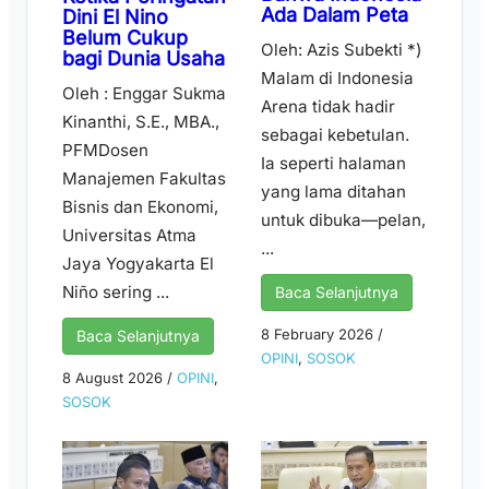
Ada Dalam Peta
Dini El Nino
Belum Cukup
Oleh: Azis Subekti *)
bagi Dunia Usaha
Malam di Indonesia
Oleh : Enggar Sukma
Arena tidak hadir
Kinanthi, S.E., MBA.,
sebagai kebetulan.
PFMDosen
Ia seperti halaman
Manajemen Fakultas
yang lama ditahan
Bisnis dan Ekonomi,
untuk dibuka—pelan,
Universitas Atma
...
Jaya Yogyakarta El
Niño sering ...
Baca Selanjutnya
8 February 2026
/
Baca Selanjutnya
OPINI
,
SOSOK
8 August 2026
/
OPINI
,
SOSOK