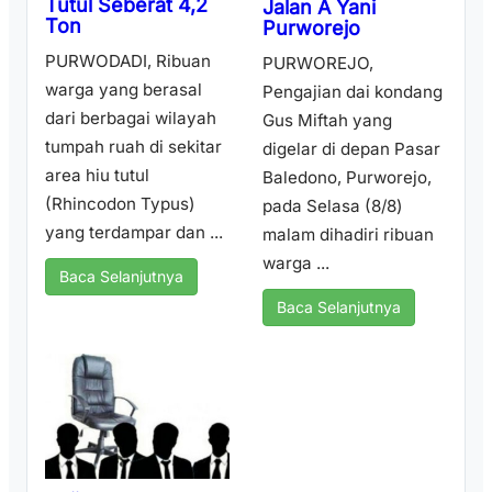
Tutul Seberat 4,2
Jalan A Yani
Ton
Purworejo
PURWODADI, Ribuan
PURWOREJO,
warga yang berasal
Pengajian dai kondang
dari berbagai wilayah
Gus Miftah yang
tumpah ruah di sekitar
digelar di depan Pasar
area hiu tutul
Baledono, Purworejo,
(Rhincodon Typus)
pada Selasa (8/8)
yang terdampar dan ...
malam dihadiri ribuan
warga ...
Baca Selanjutnya
Baca Selanjutnya