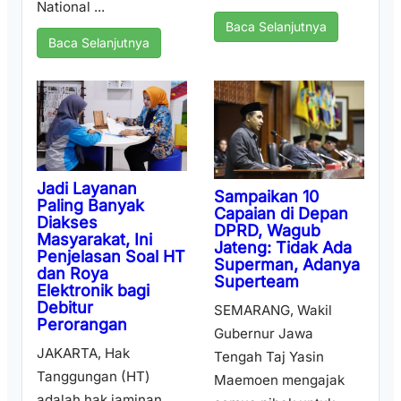
National ...
Baca Selanjutnya
Baca Selanjutnya
Jadi Layanan
Sampaikan 10
Paling Banyak
Capaian di Depan
Diakses
DPRD, Wagub
Masyarakat, Ini
Jateng: Tidak Ada
Penjelasan Soal HT
Superman, Adanya
dan Roya
Superteam
Elektronik bagi
Debitur
SEMARANG, Wakil
Perorangan
Gubernur Jawa
JAKARTA, Hak
Tengah Taj Yasin
Tanggungan (HT)
Maemoen mengajak
adalah hak jaminan