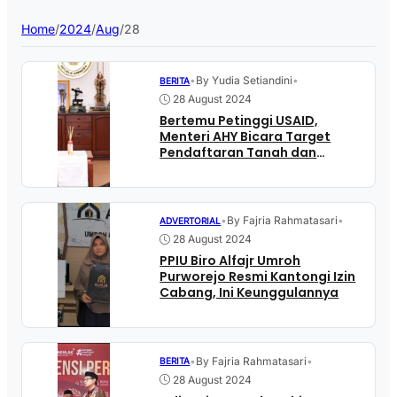
Home
/
2024
/
Aug
/
28
•
By Yudia Setiandini
•
BERITA
28 August 2024
Bertemu Petinggi USAID,
Menteri AHY Bicara Target
Pendaftaran Tanah dan
Keberlanjutan Pembangunan
Indonesia
•
By Fajria Rahmatasari
•
ADVERTORIAL
28 August 2024
PPIU Biro Alfajr Umroh
Purworejo Resmi Kantongi Izin
Cabang, Ini Keunggulannya
•
By Fajria Rahmatasari
•
BERITA
28 August 2024