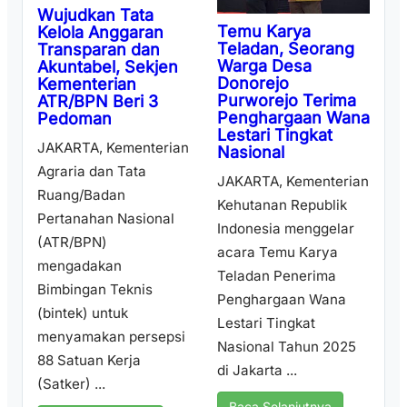
Wujudkan Tata
Temu Karya
Kelola Anggaran
Teladan, Seorang
Transparan dan
Warga Desa
Akuntabel, Sekjen
Donorejo
Kementerian
Purworejo Terima
ATR/BPN Beri 3
Penghargaan Wana
Pedoman
Lestari Tingkat
JAKARTA, Kementerian
Nasional
Agraria dan Tata
JAKARTA, Kementerian
Ruang/Badan
Kehutanan Republik
Pertanahan Nasional
Indonesia menggelar
(ATR/BPN)
acara Temu Karya
mengadakan
Teladan Penerima
Bimbingan Teknis
Penghargaan Wana
(bintek) untuk
Lestari Tingkat
menyamakan persepsi
Nasional Tahun 2025
88 Satuan Kerja
di Jakarta ...
(Satker) ...
Baca Selanjutnya