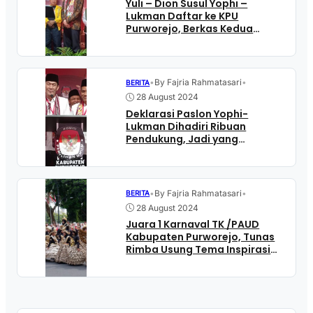
Yuli – Dion Susul Yophi –
Lukman Daftar ke KPU
Purworejo, Berkas Kedua
Paslon Bupati-Wabup
Dinyatakan Lengkap
•
By Fajria Rahmatasari
•
BERITA
28 August 2024
Deklarasi Paslon Yophi-
Lukman Dihadiri Ribuan
Pendukung, Jadi yang
Pertama Daftar ke KPUD
•
By Fajria Rahmatasari
•
BERITA
28 August 2024
Juara 1 Karnaval TK /PAUD
Kabupaten Purworejo, Tunas
Rimba Usung Tema Inspirasi
Barang Bekas