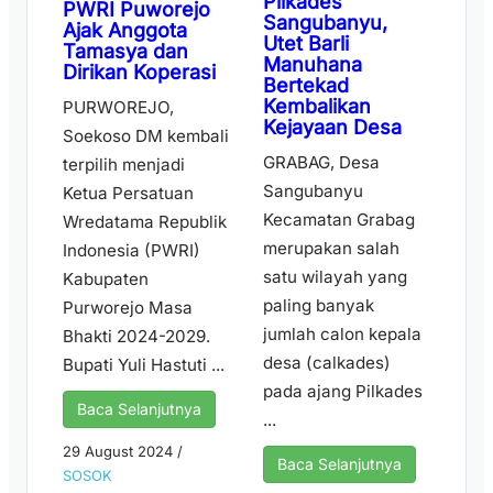
Pilkades
PWRI Puworejo
Sangubanyu,
Ajak Anggota
Utet Barli
Tamasya dan
Manuhana
Dirikan Koperasi
Bertekad
Kembalikan
PURWOREJO,
Kejayaan Desa
Soekoso DM kembali
GRABAG, Desa
terpilih menjadi
Sangubanyu
Ketua Persatuan
Kecamatan Grabag
Wredatama Republik
merupakan salah
Indonesia (PWRI)
satu wilayah yang
Kabupaten
paling banyak
Purworejo Masa
jumlah calon kepala
Bhakti 2024-2029.
desa (calkades)
Bupati Yuli Hastuti ...
pada ajang Pilkades
Baca Selanjutnya
...
29 August 2024
/
Baca Selanjutnya
SOSOK