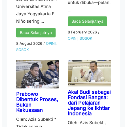
untuk dibuka—pelan,
Universitas Atma
...
Jaya Yogyakarta El
Niño sering ...
Baca Selanjutnya
8 February 2026
/
Baca Selanjutnya
OPINI
,
SOSOK
8 August 2026
/
OPINI
,
SOSOK
Akal Budi sebagai
Prabowo
Fondasi Bangsa:
Dibentuk Proses,
dari Pelajaran
Bukan
Jepang ke Ikhtiar
Kekuasaan
Indonesia
Oleh: Azis Subekti *
Oleh: Azis Subekti,
Tidak semua