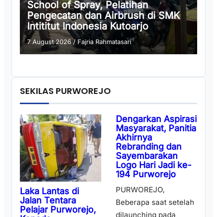
School of Spray, Pelatihan
Pengecatan dan Airbrush di SMK
Intititut Indonesia Kutoarjo
7 August 2026
/
Fajria Rahmatasari
SEKILAS PURWOREJO
Dengarkan Aspirasi
Masyarakat, Panitia
Akhirnya
Rebranding dan
Sayembarakan
Logo Hari Jadi ke-
194 Purworejo
PURWOREJO,
Laka Lantas di
Jalan Tentara
Beberapa saat setelah
Pelajar Purworejo,
dilaunching pada