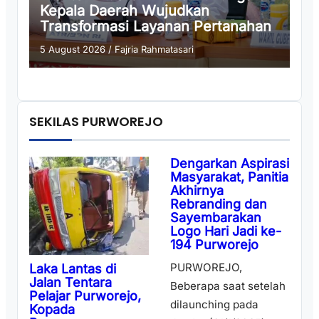
Kepala Daerah Wujudkan
Transformasi Layanan Pertanahan
5 August 2026
/
Fajria Rahmatasari
SEKILAS PURWOREJO
Dengarkan Aspirasi
Masyarakat, Panitia
Akhirnya
Rebranding dan
Sayembarakan
Logo Hari Jadi ke-
194 Purworejo
PURWOREJO,
Laka Lantas di
Jalan Tentara
Beberapa saat setelah
Pelajar Purworejo,
dilaunching pada
Kopada