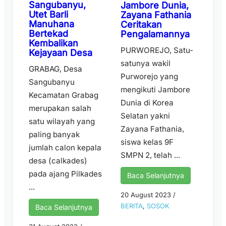
Sangubanyu,
Jambore Dunia,
Utet Barli
Zayana Fathania
Manuhana
Ceritakan
Bertekad
Pengalamannya
Kembalikan
PURWOREJO, Satu-
Kejayaan Desa
satunya wakil
GRABAG, Desa
Purworejo yang
Sangubanyu
mengikuti Jambore
Kecamatan Grabag
Dunia di Korea
merupakan salah
Selatan yakni
satu wilayah yang
Zayana Fathania,
paling banyak
siswa kelas 9F
jumlah calon kepala
SMPN 2, telah ...
desa (calkades)
pada ajang Pilkades
Baca Selanjutnya
...
20 August 2023
/
BERITA
,
SOSOK
Baca Selanjutnya