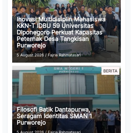
Inovasi Multidisiplin Mahasiswa
KKN-T IDBU 59 Universitas
Diponegoro Perkuat Kapasitas
Peternak Desa Tangkisan
Purworejo
5 August 2026
/
Fajria Rahmatasari
BERITA
Filosofi Batik Dantapurwa,
Seragam Identitas SMAN 1
Purworejo
5 August 2026
/
Fajria Rahmatasari