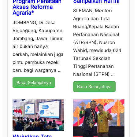
Sampaikan Hal Ini
Program Penataan
Akses Reforma
SLEMAN, Menteri
Agraria*
Agraria dan Tata
JOMBANG, Di Desa
Ruang/Kepala Badan
Rejoagung, Kabupaten
Pertanahan Nasional
Jombang, Jawa Tiimur,
(ATR/BPN), Nusron
air bukan hanya
Wahid, mewisuda 624
berkah, melainkan juga
Taruna/i Sekolah
pintu pembuka rezeki
Tinggi Pertanahan
baru bagi warganya ...
Nasional (STPN) ...
Baca Selanjutnya
Baca Selanjutnya
Wujudkan Tata