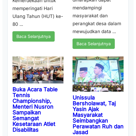
Kemerdekaan untuk
mendampingi
memperingati Hari
masyarakat dan
Ulang Tahun (HUT) ke-
perangkat desa dalam
80 ...
mewujudkan data ...
Baca Selanjutnya
Baca Selanjutnya
Buka Acara Table
Tennis
Unissula
Championship,
Bersholawat, Taj
Menteri Nusron
Yasin Ajak
Sampaikan
Masyarakat
Semangat
Seimbangkan
Kesetaraan Atlet
Perawatan Ruh dan
Disabilitas
Jasad