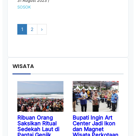
31 August 2023
/
SOSOK
1
2
›
WISATA
Ribuan Orang
Bupati Ingin Art
Saksikan Ritual
Center Jadi Ikon
Sedekah Laut di
dan Magnet
Pantai Genjik
Wisata Perkotaan