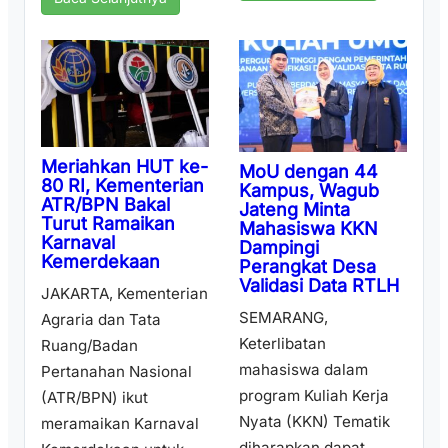
Meriahkan HUT ke-
MoU dengan 44
80 RI, Kementerian
Kampus, Wagub
ATR/BPN Bakal
Jateng Minta
Turut Ramaikan
Mahasiswa KKN
Karnaval
Dampingi
Kemerdekaan
Perangkat Desa
Validasi Data RTLH
JAKARTA, Kementerian
SEMARANG,
Agraria dan Tata
Keterlibatan
Ruang/Badan
mahasiswa dalam
Pertanahan Nasional
program Kuliah Kerja
(ATR/BPN) ikut
Nyata (KKN) Tematik
meramaikan Karnaval
diharapkan dapat