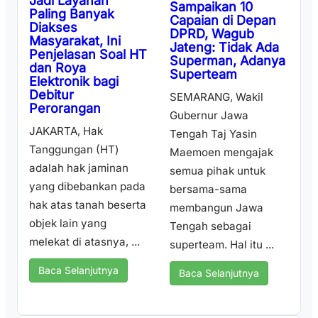
Jadi Layanan
Sampaikan 10
Paling Banyak
Capaian di Depan
Diakses
DPRD, Wagub
Masyarakat, Ini
Jateng: Tidak Ada
Penjelasan Soal HT
Superman, Adanya
dan Roya
Superteam
Elektronik bagi
Debitur
SEMARANG, Wakil
Perorangan
Gubernur Jawa
JAKARTA, Hak
Tengah Taj Yasin
Tanggungan (HT)
Maemoen mengajak
adalah hak jaminan
semua pihak untuk
yang dibebankan pada
bersama-sama
hak atas tanah beserta
membangun Jawa
objek lain yang
Tengah sebagai
melekat di atasnya, ...
superteam. Hal itu ...
Baca Selanjutnya
Baca Selanjutnya