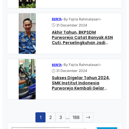
Penghargaan
•
By Fajria Rahmatasari
•
BERITA
31 December 2024
Akhir Tahun, BKPSDM
Purworejo Catat Banyak ASN
Cuti, Perselingkuhan Jadi
Kasus Paling Menonjol di 2024
•
By Fajria Rahmatasari
•
BERITA
31 December 2024
Sukses Digelar Tahun 2024,
SMK Institut Indonesia
Purworejo Kembali Gelar
Kontes Motor 2025
1
2
3
…
188