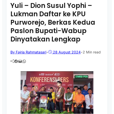
Yuli – Dion Susul Yophi –
Lukman Daftar ke KPU
Purworejo, Berkas Kedua
Paslon Bupati-Wabup
Dinyatakan Lengkap
By Fajria Rahmatasari
•
28 August 2024
•
2 Min read
Facebook
Mail
WhatsApp