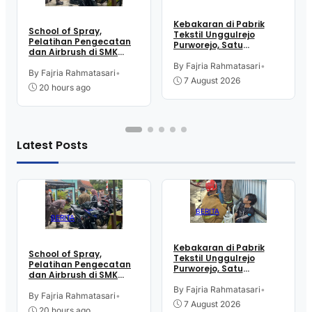
Kebakaran di Pabrik
School of Spray,
Tekstil Unggulrejo
Pelatihan Pengecatan
Purworejo, Satu
dan Airbrush di SMK
Karyawan Alami Patah
Intititut Indonesia
Tulang, Petugas
By Fajria Rahmatasari
•
Kutoarjo
By Fajria Rahmatasari
•
Damkar Sesak Nafas
7 August 2026
20 hours ago
Latest Posts
BERITA
BERITA
Kebakaran di Pabrik
School of Spray,
Tekstil Unggulrejo
Pelatihan Pengecatan
Purworejo, Satu
dan Airbrush di SMK
Karyawan Alami Patah
Intititut Indonesia
Tulang, Petugas
By Fajria Rahmatasari
•
Kutoarjo
By Fajria Rahmatasari
•
Damkar Sesak Nafas
7 August 2026
20 hours ago