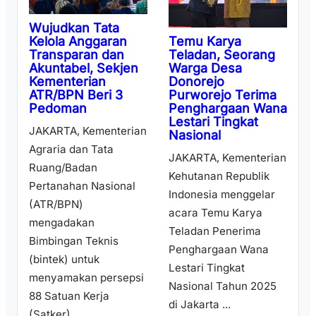
Wujudkan Tata
Temu Karya
Kelola Anggaran
Teladan, Seorang
Transparan dan
Warga Desa
Akuntabel, Sekjen
Donorejo
Kementerian
Purworejo Terima
ATR/BPN Beri 3
Penghargaan Wana
Pedoman
Lestari Tingkat
JAKARTA, Kementerian
Nasional
Agraria dan Tata
JAKARTA, Kementerian
Ruang/Badan
Kehutanan Republik
Pertanahan Nasional
Indonesia menggelar
(ATR/BPN)
acara Temu Karya
mengadakan
Teladan Penerima
Bimbingan Teknis
Penghargaan Wana
(bintek) untuk
Lestari Tingkat
menyamakan persepsi
Nasional Tahun 2025
88 Satuan Kerja
di Jakarta ...
(Satker) ...