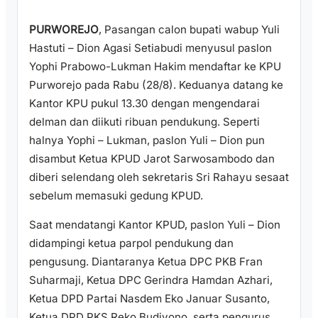
PURWOREJO
, Pasangan calon bupati wabup Yuli
Hastuti – Dion Agasi Setiabudi menyusul paslon
Yophi Prabowo-Lukman Hakim mendaftar ke KPU
Purworejo pada Rabu (28/8). Keduanya datang ke
Kantor KPU pukul 13.30 dengan mengendarai
delman dan diikuti ribuan pendukung. Seperti
halnya Yophi – Lukman, paslon Yuli – Dion pun
disambut Ketua KPUD Jarot Sarwosambodo dan
diberi selendang oleh sekretaris Sri Rahayu sesaat
sebelum memasuki gedung KPUD.
Saat mendatangi Kantor KPUD, paslon Yuli – Dion
didampingi ketua parpol pendukung dan
pengusung. Diantaranya Ketua DPC PKB Fran
Suharmaji, Ketua DPC Gerindra Hamdan Azhari,
Ketua DPD Partai Nasdem Eko Januar Susanto,
Ketua DPD PKS Reko Budiyono, serta pengurus