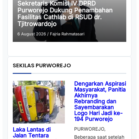
Sekretaris Komisi IV DPRD
Purworejo Dukung Penambahan
Fasilitas Cathlab di RSUD dr.
Tjitrowardojo
6 August 2026
/
Fajria Rahmatasari
SEKILAS PURWOREJO
Dengarkan Aspirasi
Masyarakat, Panitia
Akhirnya
Rebranding dan
Sayembarakan
Logo Hari Jadi ke-
194 Purworejo
PURWOREJO,
Laka Lantas di
Jalan Tentara
Beberapa saat setelah