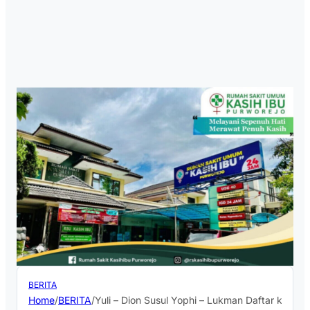
BERITA
Home
/
BERITA
/
Yuli – Dion Susul Yophi – Lukman Daftar ke K