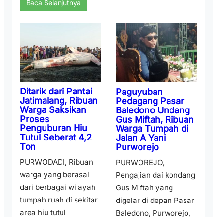
Baca Selanjutnya
Ditarik dari Pantai
Paguyuban
Jatimalang, Ribuan
Pedagang Pasar
Warga Saksikan
Baledono Undang
Proses
Gus Miftah, Ribuan
Penguburan Hiu
Warga Tumpah di
Tutul Seberat 4,2
Jalan A Yani
Ton
Purworejo
PURWODADI, Ribuan
PURWOREJO,
warga yang berasal
Pengajian dai kondang
dari berbagai wilayah
Gus Miftah yang
tumpah ruah di sekitar
digelar di depan Pasar
area hiu tutul
Baledono, Purworejo,