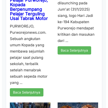
Pelajar Purworejo,
dilaunching pada
Kopada
Berpenumpang
Jum'at (31/1/2025)
Pelajar Terguling
siang, logo Hari Jadi
Usai Tabrak Motor
ke-194 Kabupaten
PURWOREJO,
Purworejo mendapat
Purworejonews.com.
kritikan dan masukan
Sebuah angkutan
dari ...
umum Kopada yang
Baca Selanjutnya
membawa sejumlah
pelajar saat pulang
sekolah, terbalik
setelah menabrak
sebuah sepeda motor
yang ...
Baca Selanjutnya