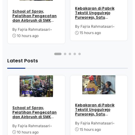
Kebakaran di Pabrik
School of Spray,
Tekstil Unggulrejo
Pelatihan Pengecatan
Purworejo, Satu
dan Airbrush di SMK
Karyawan Alami Patah
Intititut Indonesia
Tulang, Petugas
By Fajria Rahmatasari
•
Kutoarjo
By Fajria Rahmatasari
•
Damkar Sesak Nafas
15 hours ago
10 hours ago
Latest Posts
BERITA
BERITA
Kebakaran di Pabrik
School of Spray,
Tekstil Unggulrejo
Pelatihan Pengecatan
Purworejo, Satu
dan Airbrush di SMK
Karyawan Alami Patah
Intititut Indonesia
Tulang, Petugas
By Fajria Rahmatasari
•
Kutoarjo
By Fajria Rahmatasari
•
Damkar Sesak Nafas
15 hours ago
10 hours ago