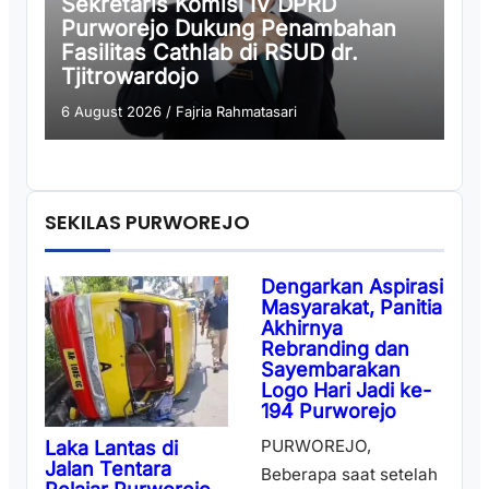
Sekretaris Komisi IV DPRD
Purworejo Dukung Penambahan
Fasilitas Cathlab di RSUD dr.
Tjitrowardojo
6 August 2026
/
Fajria Rahmatasari
SEKILAS PURWOREJO
Dengarkan Aspirasi
Masyarakat, Panitia
Akhirnya
Rebranding dan
Sayembarakan
Logo Hari Jadi ke-
194 Purworejo
PURWOREJO,
Laka Lantas di
Jalan Tentara
Beberapa saat setelah