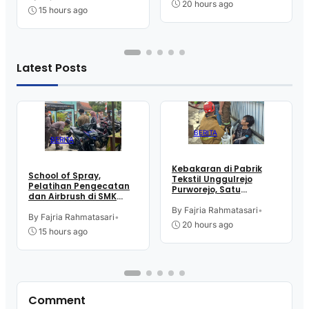
20 hours ago
15 hours ago
Latest Posts
BERITA
BERITA
Kebakaran di Pabrik
School of Spray,
Tekstil Unggulrejo
Pelatihan Pengecatan
Purworejo, Satu
dan Airbrush di SMK
Karyawan Alami Patah
Intititut Indonesia
Tulang, Petugas
By Fajria Rahmatasari
•
Kutoarjo
By Fajria Rahmatasari
•
Damkar Sesak Nafas
20 hours ago
15 hours ago
Comment