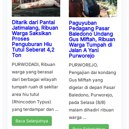
Ditarik dari Pantai
Paguyuban
Jatimalang, Ribuan
Pedagang Pasar
Warga Saksikan
Baledono Undang
Proses
Gus Miftah, Ribuan
Penguburan Hiu
Warga Tumpah di
Tutul Seberat 4,2
Jalan A Yani
Ton
Purworejo
PURWODADI, Ribuan
PURWOREJO,
warga yang berasal
Pengajian dai kondang
dari berbagai wilayah
Gus Miftah yang
tumpah ruah di sekitar
digelar di depan Pasar
area hiu tutul
Baledono, Purworejo,
(Rhincodon Typus)
pada Selasa (8/8)
yang terdampar dan ...
malam dihadiri ribuan
warga ...
Baca Selanjutnya
Baca Selanjutnya