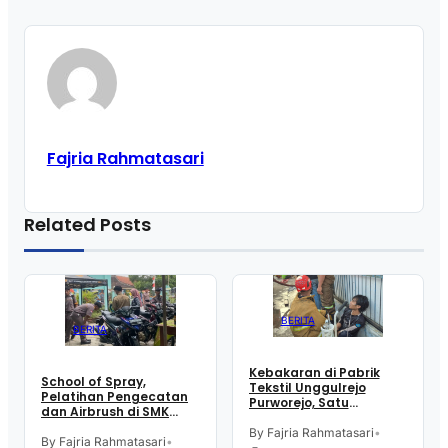
Fajria Rahmatasari
Related Posts
BERITA
BERITA
Kebakaran di Pabrik
School of Spray,
Tekstil Unggulrejo
Pelatihan Pengecatan
Purworejo, Satu
dan Airbrush di SMK
Karyawan Alami Patah
Intititut Indonesia
Tulang, Petugas
By Fajria Rahmatasari
•
Kutoarjo
By Fajria Rahmatasari
•
Damkar Sesak Nafas