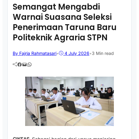
Semangat Mengabdi
Warnai Suasana Seleksi
Penerimaan Taruna Baru
Politeknik Agraria STPN
By Fajria Rahmatasari
•
4 July 2026
•
3 Min read
Facebook
Mail
WhatsApp