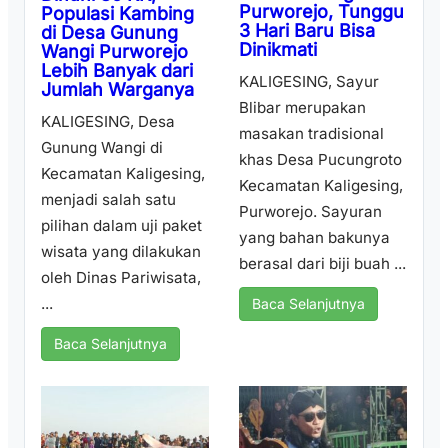
Purworejo, Tunggu
Populasi Kambing
3 Hari Baru Bisa
di Desa Gunung
Dinikmati
Wangi Purworejo
Lebih Banyak dari
KALIGESING, Sayur
Jumlah Warganya
Blibar merupakan
KALIGESING, Desa
masakan tradisional
Gunung Wangi di
khas Desa Pucungroto
Kecamatan Kaligesing,
Kecamatan Kaligesing,
menjadi salah satu
Purworejo. Sayuran
pilihan dalam uji paket
yang bahan bakunya
wisata yang dilakukan
berasal dari biji buah ...
oleh Dinas Pariwisata,
...
Baca Selanjutnya
Baca Selanjutnya