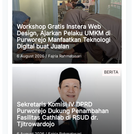
Workshop Gratis Instera Web
Design, Ajarkan Pelaku UMKM di
Purworejo Manfaatkan Teknologi
Digital buat Jualan
6 August 2026
/
Fajria Rahmatasari
BERITA
Sekretaris Komisi IV DPRD
Purworejo Dukung Penambahan
Fasilitas Cathlab di RSUD dr.
Tjitrowardojo
6 August 2026
/
Fajria Rahmatasari