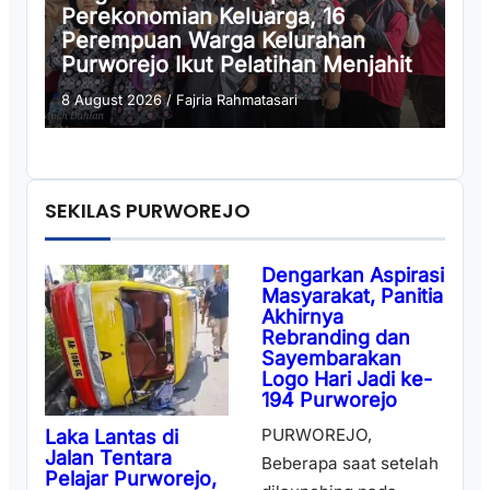
Perekonomian Keluarga, 16
Perempuan Warga Kelurahan
Purworejo Ikut Pelatihan Menjahit
8 August 2026
/
Fajria Rahmatasari
SEKILAS PURWOREJO
Dengarkan Aspirasi
Masyarakat, Panitia
Akhirnya
Rebranding dan
Sayembarakan
Logo Hari Jadi ke-
194 Purworejo
PURWOREJO,
Laka Lantas di
Jalan Tentara
Beberapa saat setelah
Pelajar Purworejo,