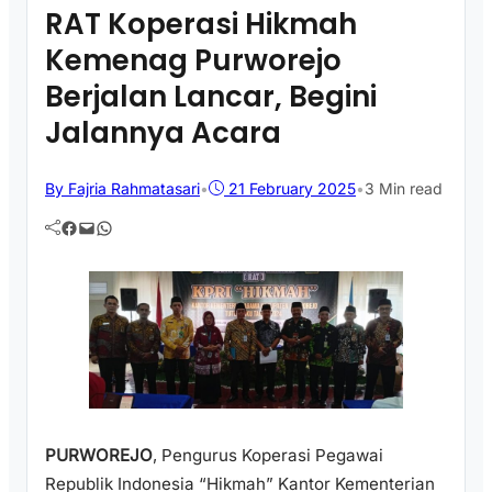
RAT Koperasi Hikmah
Kemenag Purworejo
Berjalan Lancar, Begini
Jalannya Acara
By Fajria Rahmatasari
•
21 February 2025
•
3 Min read
Facebook
Mail
WhatsApp
PURWOREJO
, Pengurus Koperasi Pegawai
Republik Indonesia “Hikmah” Kantor Kementerian