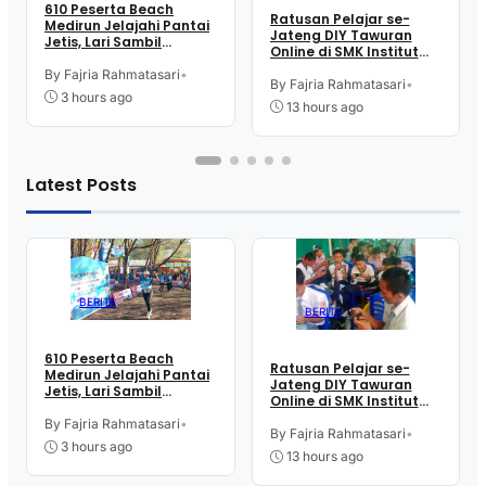
610 Peserta Beach
Ratusan Pelajar se-
Medirun Jelajahi Pantai
Jateng DIY Tawuran
Jetis, Lari Sambil
Online di SMK Institut
Menikmati Suasana
Indonesia Kutoarjo,
Alam
By Fajria Rahmatasari
•
Perebutkan Trofi dan
By Fajria Rahmatasari
•
3 hours ago
Uang Pembinaan
13 hours ago
Latest Posts
BERITA
BERITA
610 Peserta Beach
Ratusan Pelajar se-
Medirun Jelajahi Pantai
Jateng DIY Tawuran
Jetis, Lari Sambil
Online di SMK Institut
Menikmati Suasana
Indonesia Kutoarjo,
Alam
By Fajria Rahmatasari
•
Perebutkan Trofi dan
By Fajria Rahmatasari
•
3 hours ago
Uang Pembinaan
13 hours ago