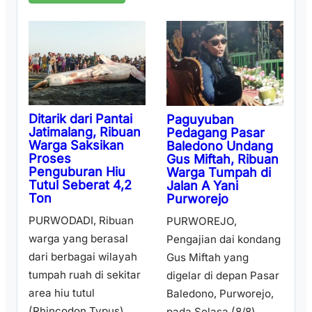
Ditarik dari Pantai
Paguyuban
Jatimalang, Ribuan
Pedagang Pasar
Warga Saksikan
Baledono Undang
Proses
Gus Miftah, Ribuan
Penguburan Hiu
Warga Tumpah di
Tutul Seberat 4,2
Jalan A Yani
Ton
Purworejo
PURWODADI, Ribuan
PURWOREJO,
warga yang berasal
Pengajian dai kondang
dari berbagai wilayah
Gus Miftah yang
tumpah ruah di sekitar
digelar di depan Pasar
area hiu tutul
Baledono, Purworejo,
(Rhincodon Typus)
pada Selasa (8/8)