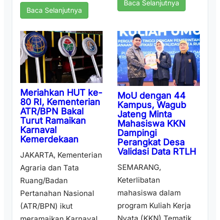
Baca Selanjutnya
Baca Selanjutnya
Meriahkan HUT ke-
MoU dengan 44
80 RI, Kementerian
Kampus, Wagub
ATR/BPN Bakal
Jateng Minta
Turut Ramaikan
Mahasiswa KKN
Karnaval
Dampingi
Kemerdekaan
Perangkat Desa
Validasi Data RTLH
JAKARTA, Kementerian
SEMARANG,
Agraria dan Tata
Keterlibatan
Ruang/Badan
mahasiswa dalam
Pertanahan Nasional
program Kuliah Kerja
(ATR/BPN) ikut
Nyata (KKN) Tematik
meramaikan Karnaval