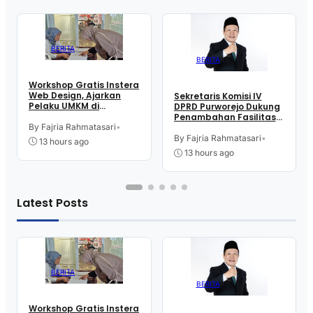
BERITA
BERITA
Workshop Gratis Instera
Web Design, Ajarkan
Sekretaris Komisi IV
Pelaku UMKM di
DPRD Purworejo Dukung
Purworejo Manfaatkan
Penambahan Fasilitas
Teknologi Digital buat
By Fajria Rahmatasari
•
Cathlab di RSUD dr.
Jualan
Tjitrowardojo
By Fajria Rahmatasari
•
13 hours ago
13 hours ago
Latest Posts
BERITA
BERITA
Workshop Gratis Instera