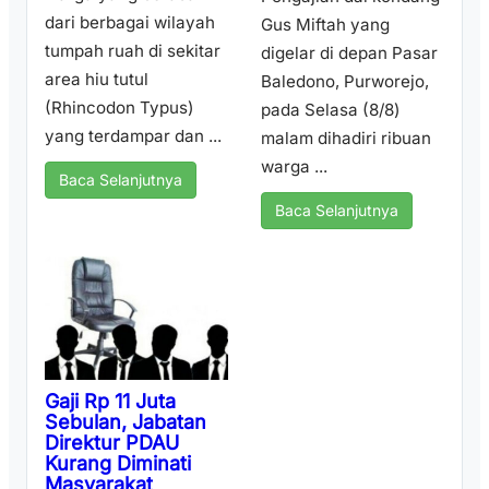
dari berbagai wilayah
Gus Miftah yang
tumpah ruah di sekitar
digelar di depan Pasar
area hiu tutul
Baledono, Purworejo,
(Rhincodon Typus)
pada Selasa (8/8)
yang terdampar dan ...
malam dihadiri ribuan
warga ...
Baca Selanjutnya
Baca Selanjutnya
Gaji Rp 11 Juta
Sebulan, Jabatan
Direktur PDAU
Kurang Diminati
Masyarakat