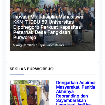
Inovasi Multidisiplin Mahasiswa
KKN-T IDBU 59 Universitas
Diponegoro Perkuat Kapasitas
Peternak Desa Tangkisan
Purworejo
5 August 2026
/
Fajria Rahmatasari
SEKILAS PURWOREJO
Dengarkan Aspirasi
Masyarakat, Panitia
Akhirnya
Rebranding dan
Sayembarakan
Logo Hari Jadi ke-