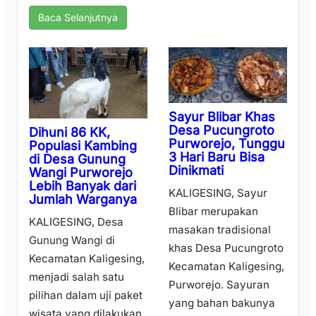
Baca Selanjutnya
Sayur Blibar Khas
Desa Pucungroto
Dihuni 86 KK,
Purworejo, Tunggu
Populasi Kambing
3 Hari Baru Bisa
di Desa Gunung
Dinikmati
Wangi Purworejo
Lebih Banyak dari
KALIGESING, Sayur
Jumlah Warganya
Blibar merupakan
KALIGESING, Desa
masakan tradisional
Gunung Wangi di
khas Desa Pucungroto
Kecamatan Kaligesing,
Kecamatan Kaligesing,
menjadi salah satu
Purworejo. Sayuran
pilihan dalam uji paket
yang bahan bakunya
wisata yang dilakukan