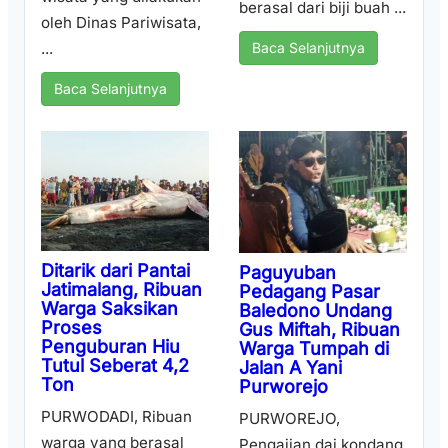
berasal dari biji buah ...
oleh Dinas Pariwisata,
...
Baca Selanjutnya
Baca Selanjutnya
Ditarik dari Pantai
Paguyuban
Jatimalang, Ribuan
Pedagang Pasar
Warga Saksikan
Baledono Undang
Proses
Gus Miftah, Ribuan
Penguburan Hiu
Warga Tumpah di
Tutul Seberat 4,2
Jalan A Yani
Ton
Purworejo
PURWODADI, Ribuan
PURWOREJO,
warga yang berasal
Pengajian dai kondang