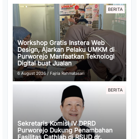
BERITA
Workshop Gratis Instera Web
Design, Ajarkan Pelaku UMKM di
Purworejo Manfaatkan Teknologi
Digital buat Jualan
6 August 2026
/
Fajria Rahmatasari
BERITA
Sekretaris Komisi IV DPRD
Purworejo Dukung Penambahan
Fasilitas Cathlab di RSUD dr.