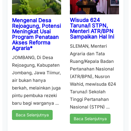
Wisuda 624
Mengenal Desa
Taruna/i STPN,
Rejoagung, Potensi
Menteri ATR/BPN
Meningkat Usai
Sampaikan Hal Ini
Program Penataan
Akses Reforma
SLEMAN, Menteri
Agraria*
Agraria dan Tata
JOMBANG, Di Desa
Ruang/Kepala Badan
Rejoagung, Kabupaten
Pertanahan Nasional
Jombang, Jawa Tiimur,
(ATR/BPN), Nusron
air bukan hanya
Wahid, mewisuda 624
berkah, melainkan juga
Taruna/i Sekolah
pintu pembuka rezeki
Tinggi Pertanahan
baru bagi warganya ...
Nasional (STPN) ...
Baca Selanjutnya
Baca Selanjutnya