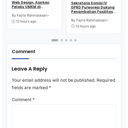
Web Design, Ajarkan
Sekretaris Komisi IV
Pelaku UMKM di
DPRD Purworejo Dukung
Purworejo Manfaatkan
Penambahan Fasilitas
Teknologi Digital buat
By Fajria Rahmatasari
•
Cathlab di RSUD dr.
Jualan
Tjitrowardojo
By Fajria Rahmatasari
•
13 hours ago
13 hours ago
Comment
Leave A Reply
Your email address will not be published.
Required
fields are marked
*
Comment
*