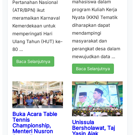
mahasiswa dalam
Pertanahan Nasional
program Kuliah Kerja
(ATR/BPN) ikut
Nyata (KKN) Tematik
meramaikan Karnaval
diharapkan dapat
Kemerdekaan untuk
mendampingi
memperingati Hari
masyarakat dan
Ulang Tahun (HUT) ke-
perangkat desa dalam
80 ...
mewujudkan data ...
Baca Selanjutnya
Baca Selanjutnya
Buka Acara Table
Tennis
Unissula
Championship,
Bersholawat, Taj
Menteri Nusron
Yasin Ajak