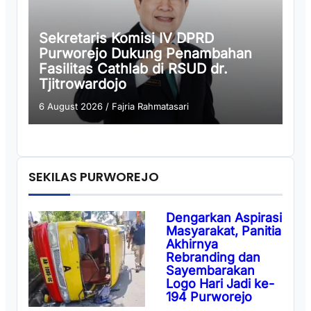
Sekretaris Komisi IV DPRD
Purworejo Dukung Penambahan
Fasilitas Cathlab di RSUD dr.
Tjitrowardojo
6 August 2026
/
Fajria Rahmatasari
SEKILAS PURWOREJO
Dengarkan Aspirasi
Masyarakat, Panitia
Akhirnya
Rebranding dan
Sayembarakan
Logo Hari Jadi ke-
194 Purworejo