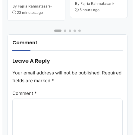
Intititut Indonesia
Tulang, Petugas
By Fajria Rahmatasari
•
Kutoarjo
By Fajria Rahmatasari
•
Damkar Sesak Nafas
5 hours ago
23 minutes ago
Comment
Leave A Reply
Your email address will not be published.
Required
fields are marked
*
Comment
*