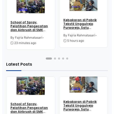
BERITA
BERITA
Kebakaran di Pabrik
School of Spray,
Tekstil Unggulrejo
Pelatihan Pengecatan
Purworejo, Satu
dan Airbrush di SMK
Karyawan Alami Patah
Intititut Indonesia
Tulang, Petugas
By Fajria Rahmatasari
•
Kutoarjo
By Fajria Rahmatasari
•
Damkar Sesak Nafas
5 hours ago
23 minutes ago
Latest Posts
BERITA
BERITA
Kebakaran di Pabrik
School of Spray,
Tekstil Unggulrejo
Pelatihan Pengecatan
Purworejo, Satu
dan Airbrush di SMK
Karyawan Alami Patah