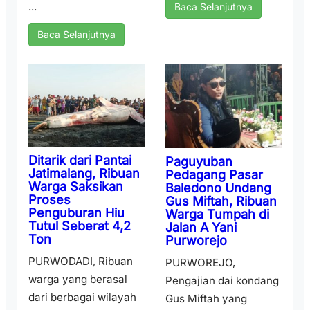
...
Baca Selanjutnya
Baca Selanjutnya
Ditarik dari Pantai
Paguyuban
Jatimalang, Ribuan
Pedagang Pasar
Warga Saksikan
Baledono Undang
Proses
Gus Miftah, Ribuan
Penguburan Hiu
Warga Tumpah di
Tutul Seberat 4,2
Jalan A Yani
Ton
Purworejo
PURWODADI, Ribuan
PURWOREJO,
warga yang berasal
Pengajian dai kondang
dari berbagai wilayah
Gus Miftah yang