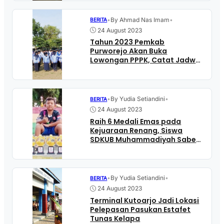
•
By Ahmad Nas Imam
•
BERITA
24 August 2023
Tahun 2023 Pemkab
Purworejo Akan Buka
Lowongan PPPK, Catat Jadwal
Pendaftarannya
•
By Yudia Setiandini
•
BERITA
24 August 2023
Raih 6 Medali Emas pada
Kejuaraan Renang, Siswa
SDKUB Muhammadiyah Sabet
Gelar Best Swimmer KU 2015
•
By Yudia Setiandini
•
BERITA
24 August 2023
Terminal Kutoarjo Jadi Lokasi
Pelepasan Pasukan Estafet
Tunas Kelapa