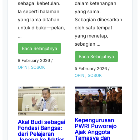
sebagai kebetulan.
dalam ketenangan
Ia seperti halaman
yang sama.
yang lama ditahan
Sebagian dibesarkan
untuk dibuka—pelan,
oleh satu tempat
...
yang menetap,
sebagian ...
Baca Selanjutnya
Baca Selanjutnya
8 February 2026
/
OPINI
,
SOSOK
5 February 2026
/
OPINI
,
SOSOK
Kepengurusan
Akal Budi sebagai
PWRI Puworejo
Fondasi Bangsa:
Ajak Anggota
dari Pelajaran
Tamasya dan
Jepang ke Ikhtiar