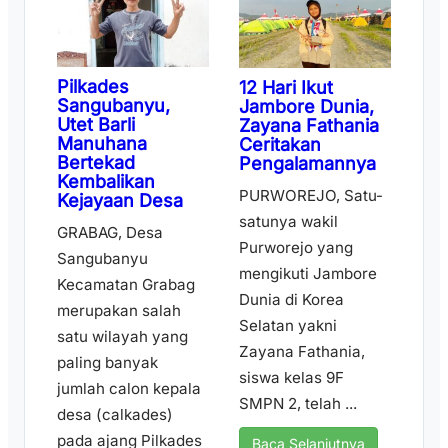
Pilkades
12 Hari Ikut
Sangubanyu,
Jambore Dunia,
Utet Barli
Zayana Fathania
Manuhana
Ceritakan
Bertekad
Pengalamannya
Kembalikan
PURWOREJO, Satu-
Kejayaan Desa
satunya wakil
GRABAG, Desa
Purworejo yang
Sangubanyu
mengikuti Jambore
Kecamatan Grabag
Dunia di Korea
merupakan salah
Selatan yakni
satu wilayah yang
Zayana Fathania,
paling banyak
siswa kelas 9F
jumlah calon kepala
SMPN 2, telah ...
desa (calkades)
pada ajang Pilkades
Baca Selanjutnya