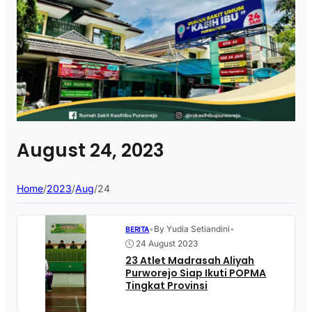
August 24, 2023
Home
/
2023
/
Aug
/
24
•
By Yudia Setiandini
•
BERITA
24 August 2023
23 Atlet Madrasah Aliyah
Purworejo Siap Ikuti POPMA
Tingkat Provinsi