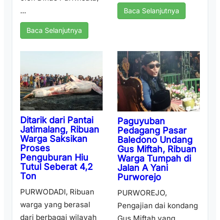
...
Baca Selanjutnya
Baca Selanjutnya
Ditarik dari Pantai
Paguyuban
Jatimalang, Ribuan
Pedagang Pasar
Warga Saksikan
Baledono Undang
Proses
Gus Miftah, Ribuan
Penguburan Hiu
Warga Tumpah di
Tutul Seberat 4,2
Jalan A Yani
Ton
Purworejo
PURWODADI, Ribuan
PURWOREJO,
warga yang berasal
Pengajian dai kondang
dari berbagai wilayah
Gus Miftah yang