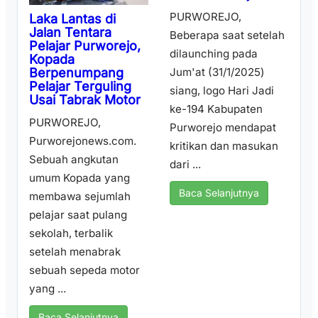
PURWOREJO,
Laka Lantas di
Jalan Tentara
Beberapa saat setelah
Pelajar Purworejo,
dilaunching pada
Kopada
Berpenumpang
Jum'at (31/1/2025)
Pelajar Terguling
siang, logo Hari Jadi
Usai Tabrak Motor
ke-194 Kabupaten
PURWOREJO,
Purworejo mendapat
Purworejonews.com.
kritikan dan masukan
Sebuah angkutan
dari ...
umum Kopada yang
Baca Selanjutnya
membawa sejumlah
pelajar saat pulang
sekolah, terbalik
setelah menabrak
sebuah sepeda motor
yang ...
Baca Selanjutnya