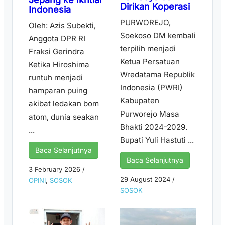
Dirikan Koperasi
Indonesia
PURWOREJO,
Oleh: Azis Subekti,
Soekoso DM kembali
Anggota DPR RI
terpilih menjadi
Fraksi Gerindra
Ketua Persatuan
Ketika Hiroshima
Wredatama Republik
runtuh menjadi
Indonesia (PWRI)
hamparan puing
Kabupaten
akibat ledakan bom
Purworejo Masa
atom, dunia seakan
Bhakti 2024-2029.
...
Bupati Yuli Hastuti ...
Baca Selanjutnya
Baca Selanjutnya
3 February 2026
/
29 August 2024
/
OPINI
,
SOSOK
SOSOK