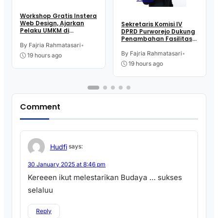
Workshop Gratis Instera
Web Design, Ajarkan
Sekretaris Komisi IV
Pelaku UMKM di
DPRD Purworejo Dukung
Purworejo Manfaatkan
Penambahan Fasilitas
Teknologi Digital buat
By Fajria Rahmatasari
•
Cathlab di RSUD dr.
Jualan
Tjitrowardojo
By Fajria Rahmatasari
•
19 hours ago
19 hours ago
Comment
Hudfi
says:
30 January 2025 at 8:46 pm
Kereeen ikut melestarikan Budaya … sukses
selaluu
Reply