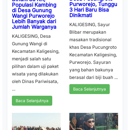
Purworejo, Tunggu
Populasi Kambing
3 Hari Baru Bisa
di Desa Gunung
Dinikmati
Wangi Purworejo
Lebih Banyak dari
KALIGESING, Sayur
Jumlah Warganya
Blibar merupakan
KALIGESING, Desa
masakan tradisional
Gunung Wangi di
khas Desa Pucungroto
Kecamatan Kaligesing,
Kecamatan Kaligesing,
menjadi salah satu
Purworejo. Sayuran
pilihan dalam uji paket
yang bahan bakunya
wisata yang dilakukan
berasal dari biji buah ...
oleh Dinas Pariwisata,
...
Baca Selanjutnya
Baca Selanjutnya