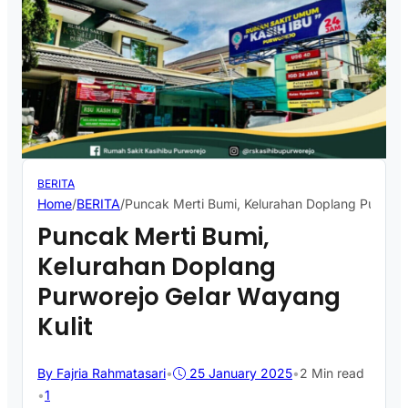
BERITA
Home
/
BERITA
/
Puncak Merti Bumi, Kelurahan Doplang Purwore
Puncak Merti Bumi,
Kelurahan Doplang
Purworejo Gelar Wayang
Kulit
By Fajria Rahmatasari
•
25 January 2025
•
2 Min read
•
1