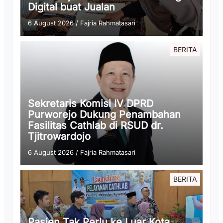
Digital buat Jualan
6 August 2026
/
Fajria Rahmatasari
BERITA
Sekretaris Komisi IV DPRD
Purworejo Dukung Penambahan
Fasilitas Cathlab di RSUD dr.
Tjitrowardojo
6 August 2026
/
Fajria Rahmatasari
BERITA
Pasien Tak Perlu ke Luar Kota,