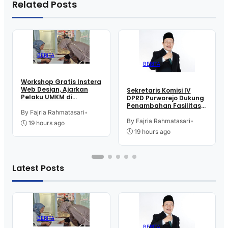
Related Posts
BERITA
BERITA
Workshop Gratis Instera
Web Design, Ajarkan
Sekretaris Komisi IV
Pelaku UMKM di
DPRD Purworejo Dukung
Purworejo Manfaatkan
Penambahan Fasilitas
Teknologi Digital buat
By Fajria Rahmatasari
•
Cathlab di RSUD dr.
Jualan
Tjitrowardojo
By Fajria Rahmatasari
•
19 hours ago
19 hours ago
Latest Posts
BERITA
BERITA