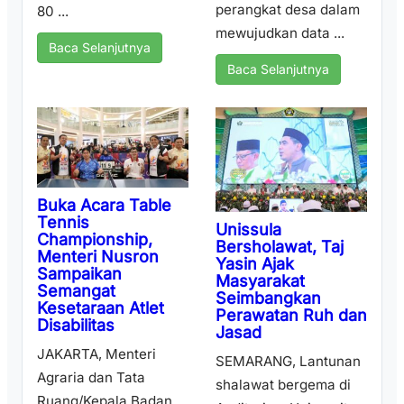
perangkat desa dalam
80 ...
mewujudkan data ...
Baca Selanjutnya
Baca Selanjutnya
Buka Acara Table
Tennis
Unissula
Championship,
Bersholawat, Taj
Menteri Nusron
Yasin Ajak
Sampaikan
Masyarakat
Semangat
Seimbangkan
Kesetaraan Atlet
Perawatan Ruh dan
Disabilitas
Jasad
JAKARTA, Menteri
SEMARANG, Lantunan
Agraria dan Tata
shalawat bergema di
Ruang/Kepala Badan