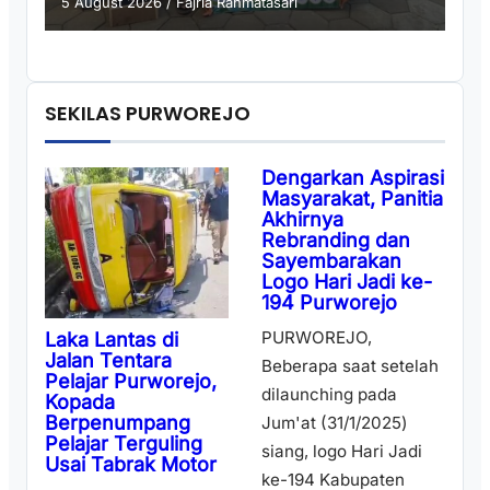
5 August 2026
/
Fajria Rahmatasari
SEKILAS PURWOREJO
Dengarkan Aspirasi
Masyarakat, Panitia
Akhirnya
Rebranding dan
Sayembarakan
Logo Hari Jadi ke-
194 Purworejo
PURWOREJO,
Laka Lantas di
Jalan Tentara
Beberapa saat setelah
Pelajar Purworejo,
dilaunching pada
Kopada
Berpenumpang
Jum'at (31/1/2025)
Pelajar Terguling
siang, logo Hari Jadi
Usai Tabrak Motor
ke-194 Kabupaten