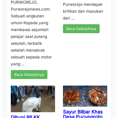
PURWOREJO,
Purworejo mendapat
Purworejonews.com.
kritikan dan masukan
Sebuah angkutan
dari ...
umum Kopada yang
Baca Selanjutnya
membawa sejumlah
pelajar saat pulang
sekolah, terbalik
setelah menabrak
sebuah sepeda motor
yang ...
Baca Selanjutnya
Sayur Blibar Khas
Desa Pucungroto
Dihuni 86 KK,