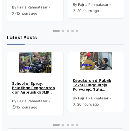
Karyawan Alami Patah
Intititut Indonesia
Tulang, Petugas
By Fajria Rahmatasari
•
Kutoarjo
By Fajria Rahmatasari
•
Damkar Sesak Nafas
20 hours ago
15 hours ago
Latest Posts
BERITA
BERITA
Kebakaran di Pabrik
School of Spray,
Tekstil Unggulrejo
Pelatihan Pengecatan
Purworejo, Satu
dan Airbrush di SMK
Karyawan Alami Patah
Intititut Indonesia
Tulang, Petugas
By Fajria Rahmatasari
•
Kutoarjo
By Fajria Rahmatasari
•
Damkar Sesak Nafas
20 hours ago
15 hours ago