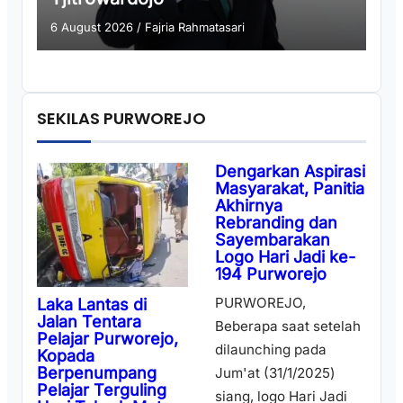
6 August 2026
/
Fajria Rahmatasari
SEKILAS PURWOREJO
Dengarkan Aspirasi
Masyarakat, Panitia
Akhirnya
Rebranding dan
Sayembarakan
Logo Hari Jadi ke-
194 Purworejo
PURWOREJO,
Laka Lantas di
Jalan Tentara
Beberapa saat setelah
Pelajar Purworejo,
dilaunching pada
Kopada
Berpenumpang
Jum'at (31/1/2025)
Pelajar Terguling
siang, logo Hari Jadi