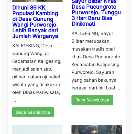
Sayur Blibar Khas
Desa Pucungroto
Dihuni 86 KK,
Purworejo, Tunggu
Populasi Kambing
3 Hari Baru Bisa
di Desa Gunung
Dinikmati
Wangi Purworejo
Lebih Banyak dari
KALIGESING, Sayur
Jumlah Warganya
Blibar merupakan
KALIGESING, Desa
masakan tradisional
Gunung Wangi di
khas Desa Pucungroto
Kecamatan Kaligesing,
Kecamatan Kaligesing,
menjadi salah satu
Purworejo. Sayuran
pilihan dalam uji paket
yang bahan bakunya
wisata yang dilakukan
berasal dari biji buah ...
oleh Dinas Pariwisata,
...
Baca Selanjutnya
Baca Selanjutnya