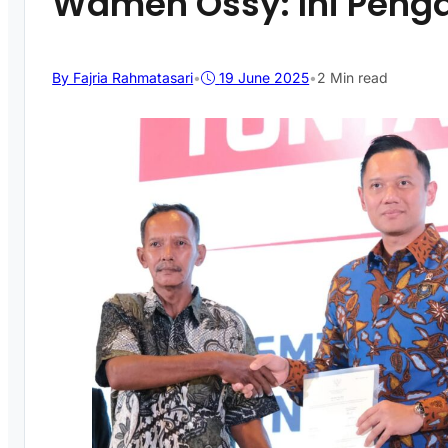
Wamen Ossy: Ini Peng
By Fajria Rahmatasari
•
19 June 2025
•
2 Min read