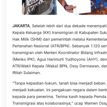
JAKARTA
, Setelah lebih dari dua dekade menempat
Kepala Keluarga (KK) transmigran di Kabupaten Suk
Hak Milik (SHM) dari pemerintah melalui Kementeri
Pertanahan Nasional (ATR/BPN). Sebanyak 1.120 sert
transmigran oleh Menteri Koordinator Bidang Infra
(Menko IPK), Agus Harimurti Yudhoyono (AHY), den
ATR/Wakil Kepala (Waka) BPN, Ossy Dermawan, da
Iftitah Sulaiman.
“Tanpa kepastian hukum, tanah bisa menjadi beban. 
menjadi kekuatan. Ini pengakuan negara dalam ben
kepada para penerima. Terima kasih kepada Pemda
Transmigrasi atas kolaborasinya,” ucap Wamen Oss