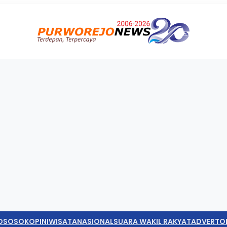
O
SOSOK
OPINI
WISATA
NASIONAL
SUARA WAKIL RAKYAT
ADVERTO