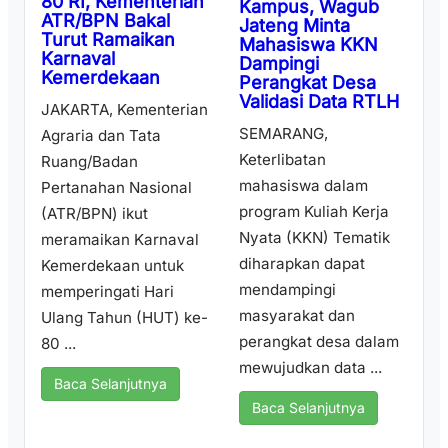
80 RI, Kementerian
Kampus, Wagub
ATR/BPN Bakal
Jateng Minta
Turut Ramaikan
Mahasiswa KKN
Karnaval
Dampingi
Kemerdekaan
Perangkat Desa
Validasi Data RTLH
JAKARTA, Kementerian
SEMARANG,
Agraria dan Tata
Keterlibatan
Ruang/Badan
mahasiswa dalam
Pertanahan Nasional
program Kuliah Kerja
(ATR/BPN) ikut
Nyata (KKN) Tematik
meramaikan Karnaval
diharapkan dapat
Kemerdekaan untuk
mendampingi
memperingati Hari
masyarakat dan
Ulang Tahun (HUT) ke-
perangkat desa dalam
80 ...
mewujudkan data ...
Baca Selanjutnya
Baca Selanjutnya