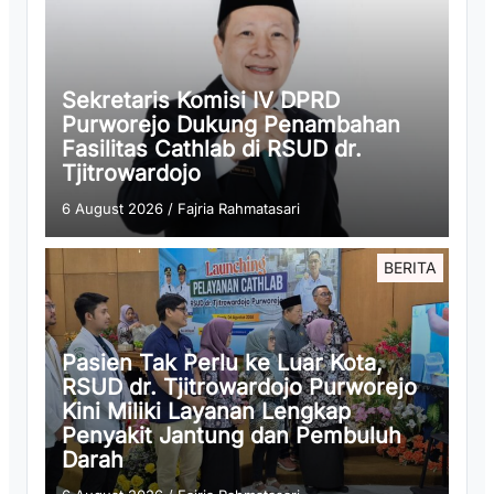
Sekretaris Komisi IV DPRD
Purworejo Dukung Penambahan
Fasilitas Cathlab di RSUD dr.
Tjitrowardojo
6 August 2026
/
Fajria Rahmatasari
BERITA
Pasien Tak Perlu ke Luar Kota,
RSUD dr. Tjitrowardojo Purworejo
Kini Miliki Layanan Lengkap
Penyakit Jantung dan Pembuluh
Darah