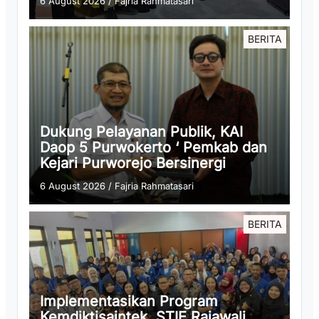
6 August 2026
/
Fajria Rahmatasari
BERITA
Dukung Pelayanan Publik, KAI
Daop 5 Purwokerto ‘ Pemkab dan
Kejari Purworejo Bersinergi
6 August 2026
/
Fajria Rahmatasari
BERITA
Implementasikan Program
Kemdiktisaintek, STIE Rajawali