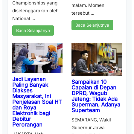
Championships yang
malam. Momen
diselenggarakan oleh
tersebut ...
National ...
Baca Selanjutnya
Baca Selanjutnya
Jadi Layanan
Sampaikan 10
Paling Banyak
Capaian di Depan
Diakses
DPRD, Wagub
Masyarakat, Ini
Jateng: Tidak Ada
Penjelasan Soal HT
Superman, Adanya
dan Roya
Superteam
Elektronik bagi
Debitur
SEMARANG, Wakil
Perorangan
Gubernur Jawa