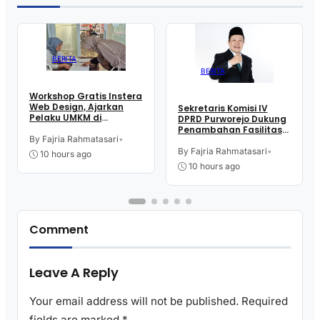
BERITA
BERITA
Workshop Gratis Instera
Web Design, Ajarkan
Sekretaris Komisi IV
Pelaku UMKM di
DPRD Purworejo Dukung
Purworejo Manfaatkan
Penambahan Fasilitas
Teknologi Digital buat
By Fajria Rahmatasari
•
Cathlab di RSUD dr.
Jualan
Tjitrowardojo
By Fajria Rahmatasari
•
10 hours ago
10 hours ago
Comment
Leave A Reply
Your email address will not be published.
Required
fields are marked
*