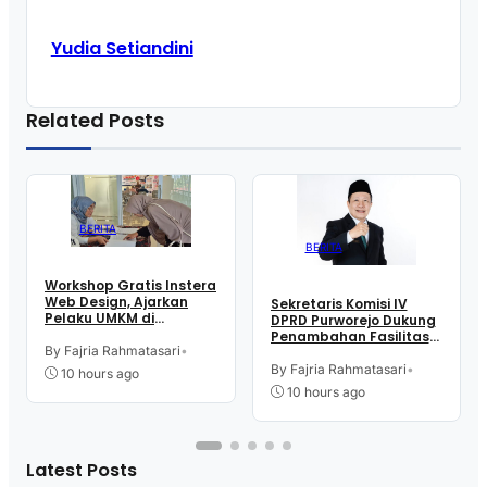
Yudia Setiandini
Related Posts
BERITA
BERITA
Workshop Gratis Instera
Web Design, Ajarkan
Sekretaris Komisi IV
Pelaku UMKM di
DPRD Purworejo Dukung
Purworejo Manfaatkan
Penambahan Fasilitas
Teknologi Digital buat
By Fajria Rahmatasari
•
Cathlab di RSUD dr.
Jualan
Tjitrowardojo
By Fajria Rahmatasari
•
10 hours ago
10 hours ago
Latest Posts