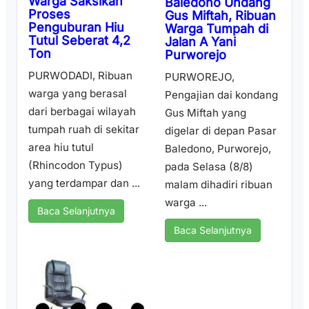
Warga Saksikan
Baledono Undang
Proses
Gus Miftah, Ribuan
Penguburan Hiu
Warga Tumpah di
Tutul Seberat 4,2
Jalan A Yani
Ton
Purworejo
PURWODADI, Ribuan
PURWOREJO,
warga yang berasal
Pengajian dai kondang
dari berbagai wilayah
Gus Miftah yang
tumpah ruah di sekitar
digelar di depan Pasar
area hiu tutul
Baledono, Purworejo,
(Rhincodon Typus)
pada Selasa (8/8)
yang terdampar dan ...
malam dihadiri ribuan
warga ...
Baca Selanjutnya
Baca Selanjutnya