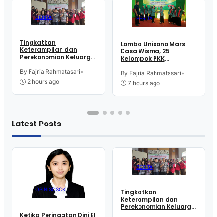
BERITA
BERITA
Tingkatkan
Lomba Unisono Mars
Keterampilan dan
Dasa Wisma, 25
Perekonomian Keluarga,
Kelompok PKK
16 Perempuan Warga
Kelurahan Doplang
Kelurahan Purworejo
By Fajria Rahmatasari
•
Purworejo Adu
By Fajria Rahmatasari
•
Ikut Pelatihan Menjahit
Kekompakan
2 hours ago
7 hours ago
Latest Posts
BERITA
OPINI
SOSOK
Tingkatkan
Keterampilan dan
Perekonomian Keluarga,
16 Perempuan Warga
Ketika Peringatan Dini El