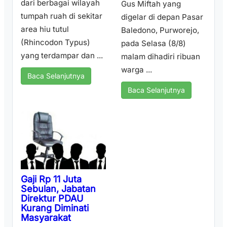
dari berbagai wilayah
Gus Miftah yang
tumpah ruah di sekitar
digelar di depan Pasar
area hiu tutul
Baledono, Purworejo,
(Rhincodon Typus)
pada Selasa (8/8)
yang terdampar dan ...
malam dihadiri ribuan
warga ...
Baca Selanjutnya
Baca Selanjutnya
Gaji Rp 11 Juta
Sebulan, Jabatan
Direktur PDAU
Kurang Diminati
Masyarakat