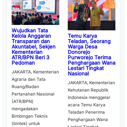
Wujudkan Tata
Temu Karya
Kelola Anggaran
Teladan, Seorang
Transparan dan
Warga Desa
Akuntabel, Sekjen
Donorejo
Kementerian
Purworejo Terima
ATR/BPN Beri 3
Penghargaan Wana
Pedoman
Lestari Tingkat
JAKARTA, Kementerian
Nasional
Agraria dan Tata
JAKARTA, Kementerian
Ruang/Badan
Kehutanan Republik
Pertanahan Nasional
Indonesia menggelar
(ATR/BPN)
acara Temu Karya
mengadakan
Teladan Penerima
Bimbingan Teknis
Penghargaan Wana
(bintek) untuk
Lestari Tingkat