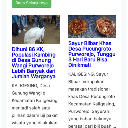
Baca Selanjutnya
Sayur Blibar Khas
Desa Pucungroto
Dihuni 86 KK,
Purworejo, Tunggu
Populasi Kambing
3 Hari Baru Bisa
di Desa Gunung
Dinikmati
Wangi Purworejo
Lebih Banyak dari
KALIGESING, Sayur
Jumlah Warganya
Blibar merupakan
KALIGESING, Desa
masakan tradisional
Gunung Wangi di
khas Desa Pucungroto
Kecamatan Kaligesing,
Kecamatan Kaligesing,
menjadi salah satu
Purworejo. Sayuran
pilihan dalam uji paket
yang bahan bakunya
wisata yang dilakukan
berasal dari biji buah ...