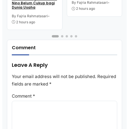
Kelurahan Purworejo
By Fajria Rahmatasari
•
Nino Belum Cukup bagi
Ikut Pelatihan Menjahit
Dunia Usaha
2 hours ago
By Fajria Rahmatasari
•
2 hours ago
Comment
Leave A Reply
Your email address will not be published.
Required
fields are marked
*
Comment
*