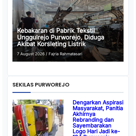
Kebakaran di Pabrik Tekstil
Unggulrejo Purworejo, Diduga
Akibat Korsleting Listrik
7 August 2026
/
Fajria Rahmatasari
SEKILAS PURWOREJO
Dengarkan Aspirasi
Masyarakat, Panitia
Akhirnya
Rebranding dan
Sayembarakan
Logo Hari Jadi ke-