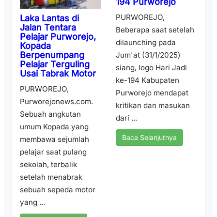
194 Purworejo
PURWOREJO,
Laka Lantas di
Jalan Tentara
Beberapa saat setelah
Pelajar Purworejo,
dilaunching pada
Kopada
Berpenumpang
Jum'at (31/1/2025)
Pelajar Terguling
siang, logo Hari Jadi
Usai Tabrak Motor
ke-194 Kabupaten
PURWOREJO,
Purworejo mendapat
Purworejonews.com.
kritikan dan masukan
Sebuah angkutan
dari ...
umum Kopada yang
Baca Selanjutnya
membawa sejumlah
pelajar saat pulang
sekolah, terbalik
setelah menabrak
sebuah sepeda motor
yang ...