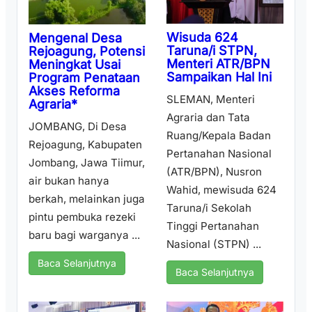
Wisuda 624
Mengenal Desa
Taruna/i STPN,
Rejoagung, Potensi
Menteri ATR/BPN
Meningkat Usai
Sampaikan Hal Ini
Program Penataan
Akses Reforma
SLEMAN, Menteri
Agraria*
Agraria dan Tata
JOMBANG, Di Desa
Ruang/Kepala Badan
Rejoagung, Kabupaten
Pertanahan Nasional
Jombang, Jawa Tiimur,
(ATR/BPN), Nusron
air bukan hanya
Wahid, mewisuda 624
berkah, melainkan juga
Taruna/i Sekolah
pintu pembuka rezeki
Tinggi Pertanahan
baru bagi warganya ...
Nasional (STPN) ...
Baca Selanjutnya
Baca Selanjutnya