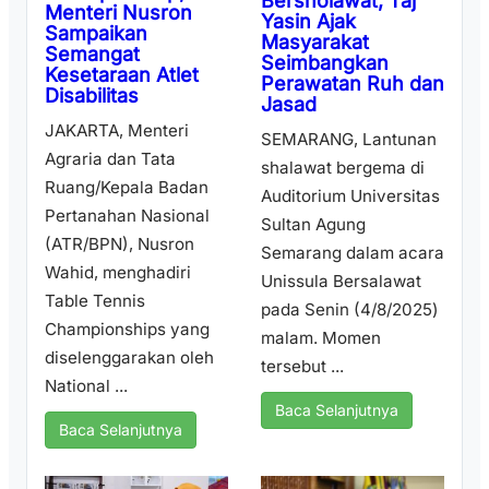
Bersholawat, Taj
Menteri Nusron
Yasin Ajak
Sampaikan
Masyarakat
Semangat
Seimbangkan
Kesetaraan Atlet
Perawatan Ruh dan
Disabilitas
Jasad
JAKARTA, Menteri
SEMARANG, Lantunan
Agraria dan Tata
shalawat bergema di
Ruang/Kepala Badan
Auditorium Universitas
Pertanahan Nasional
Sultan Agung
(ATR/BPN), Nusron
Semarang dalam acara
Wahid, menghadiri
Unissula Bersalawat
Table Tennis
pada Senin (4/8/2025)
Championships yang
malam. Momen
diselenggarakan oleh
tersebut ...
National ...
Baca Selanjutnya
Baca Selanjutnya