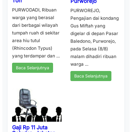
Ton
Purworejo
PURWODADI, Ribuan
PURWOREJO,
warga yang berasal
Pengajian dai kondang
dari berbagai wilayah
Gus Miftah yang
tumpah ruah di sekitar
digelar di depan Pasar
area hiu tutul
Baledono, Purworejo,
(Rhincodon Typus)
pada Selasa (8/8)
yang terdampar dan ...
malam dihadiri ribuan
warga ...
Baca Selanjutnya
Baca Selanjutnya
Gaji Rp 11 Juta