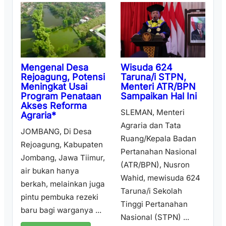
Wisuda 624
Mengenal Desa
Taruna/i STPN,
Rejoagung, Potensi
Menteri ATR/BPN
Meningkat Usai
Sampaikan Hal Ini
Program Penataan
Akses Reforma
SLEMAN, Menteri
Agraria*
Agraria dan Tata
JOMBANG, Di Desa
Ruang/Kepala Badan
Rejoagung, Kabupaten
Pertanahan Nasional
Jombang, Jawa Tiimur,
(ATR/BPN), Nusron
air bukan hanya
Wahid, mewisuda 624
berkah, melainkan juga
Taruna/i Sekolah
pintu pembuka rezeki
Tinggi Pertanahan
baru bagi warganya ...
Nasional (STPN) ...