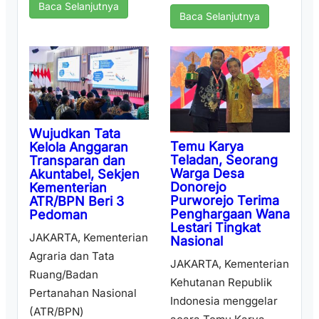
Baca Selanjutnya
Baca Selanjutnya
Wujudkan Tata
Temu Karya
Kelola Anggaran
Teladan, Seorang
Transparan dan
Warga Desa
Akuntabel, Sekjen
Donorejo
Kementerian
Purworejo Terima
ATR/BPN Beri 3
Penghargaan Wana
Pedoman
Lestari Tingkat
JAKARTA, Kementerian
Nasional
Agraria dan Tata
JAKARTA, Kementerian
Ruang/Badan
Kehutanan Republik
Pertanahan Nasional
Indonesia menggelar
(ATR/BPN)