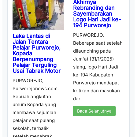
Akhirnya
Rebranding dan
Sayembarakan
Logo Hari Jadi ke-
194 Purworejo
PURWOREJO,
Laka Lantas di
Jalan Tentara
Beberapa saat setelah
Pelajar Purworejo,
dilaunching pada
Kopada
Berpenumpang
Jum'at (31/1/2025)
Pelajar Terguling
siang, logo Hari Jadi
Usai Tabrak Motor
ke-194 Kabupaten
PURWOREJO,
Purworejo mendapat
Purworejonews.com.
kritikan dan masukan
Sebuah angkutan
dari ...
umum Kopada yang
Baca Selanjutnya
membawa sejumlah
pelajar saat pulang
sekolah, terbalik
setelah menabrak