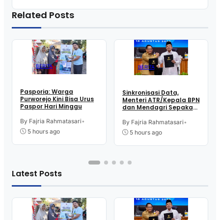
Related Posts
BERITA
BERITA
Pasporia: Warga
Sinkronisasi Data,
Purworejo Kini Bisa Urus
Menteri ATR/Kepala BPN
Paspor Hari Minggu
dan Mendagri Sepakati
Pengintegrasian NIB –
By Fajria Rahmatasari
•
NOP
By Fajria Rahmatasari
•
5 hours ago
5 hours ago
Latest Posts