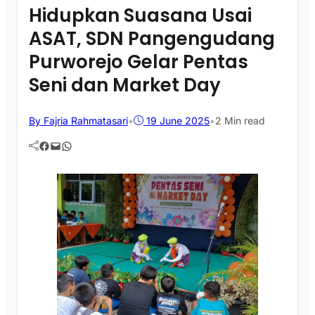
Hidupkan Suasana Usai
ASAT, SDN Pangengudang
Purworejo Gelar Pentas
Seni dan Market Day
By Fajria Rahmatasari
•
19 June 2025
•
2 Min read
Facebook
Mail
WhatsApp