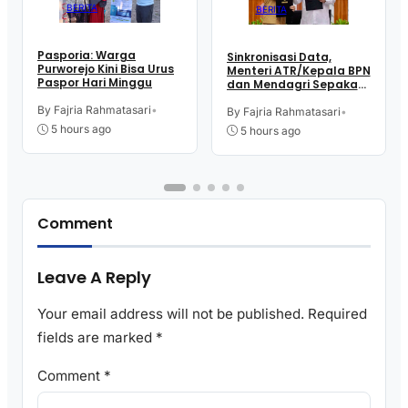
BERITA
BERITA
Pasporia: Warga
Sinkronisasi Data,
Purworejo Kini Bisa Urus
Menteri ATR/Kepala BPN
Paspor Hari Minggu
dan Mendagri Sepakati
Pengintegrasian NIB –
By Fajria Rahmatasari
•
NOP
By Fajria Rahmatasari
•
5 hours ago
5 hours ago
Comment
Leave A Reply
Your email address will not be published.
Required
fields are marked
*
Comment
*