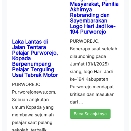
Masyarakat, Panitia
Akhirnya
Rebranding dan
Sayembarakan
Logo Hari Jadi ke-
194 Purworejo
PURWOREJO,
Laka Lantas di
Jalan Tentara
Beberapa saat setelah
Pelajar Purworejo,
dilaunching pada
Kopada
Berpenumpang
Jum'at (31/1/2025)
Pelajar Terguling
siang, logo Hari Jadi
Usai Tabrak Motor
ke-194 Kabupaten
PURWOREJO,
Purworejo mendapat
Purworejonews.com.
kritikan dan masukan
Sebuah angkutan
dari ...
umum Kopada yang
Baca Selanjutnya
membawa sejumlah
pelajar saat pulang
sekolah, terbalik