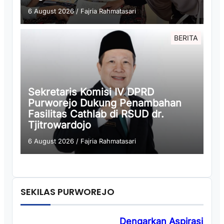
6 August 2026
/
Fajria Rahmatasari
BERITA
Sekretaris Komisi IV DPRD
Purworejo Dukung Penambahan
Fasilitas Cathlab di RSUD dr.
Tjitrowardojo
6 August 2026
/
Fajria Rahmatasari
SEKILAS PURWOREJO
Dengarkan Aspirasi