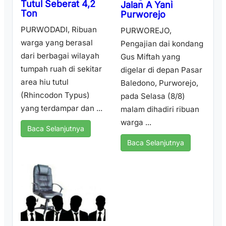
Tutul Seberat 4,2
Jalan A Yani
Ton
Purworejo
PURWODADI, Ribuan
PURWOREJO,
warga yang berasal
Pengajian dai kondang
dari berbagai wilayah
Gus Miftah yang
tumpah ruah di sekitar
digelar di depan Pasar
area hiu tutul
Baledono, Purworejo,
(Rhincodon Typus)
pada Selasa (8/8)
yang terdampar dan ...
malam dihadiri ribuan
warga ...
Baca Selanjutnya
Baca Selanjutnya