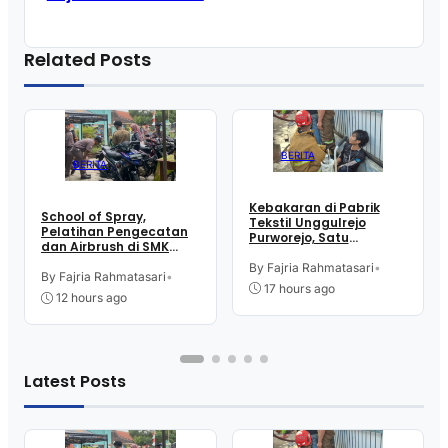
Related Posts
BERITA
BERITA
Kebakaran di Pabrik
School of Spray,
Tekstil Unggulrejo
Pelatihan Pengecatan
Purworejo, Satu
dan Airbrush di SMK
Karyawan Alami Patah
Intititut Indonesia
Tulang, Petugas
By Fajria Rahmatasari
•
Kutoarjo
By Fajria Rahmatasari
•
Damkar Sesak Nafas
17 hours ago
12 hours ago
Latest Posts