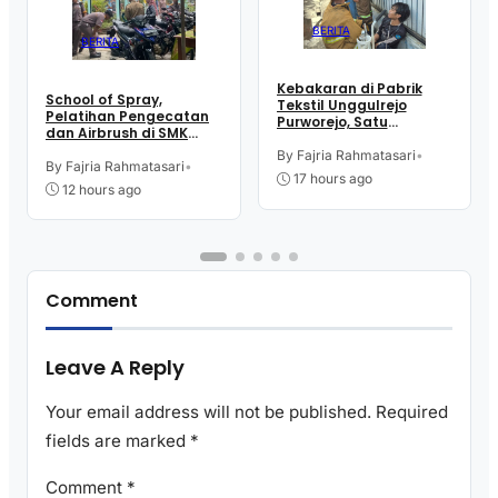
BERITA
BERITA
Kebakaran di Pabrik
School of Spray,
Tekstil Unggulrejo
Pelatihan Pengecatan
Purworejo, Satu
dan Airbrush di SMK
Karyawan Alami Patah
Intititut Indonesia
Tulang, Petugas
By Fajria Rahmatasari
•
Kutoarjo
By Fajria Rahmatasari
•
Damkar Sesak Nafas
17 hours ago
12 hours ago
Comment
Leave A Reply
Your email address will not be published.
Required
fields are marked
*
Comment
*