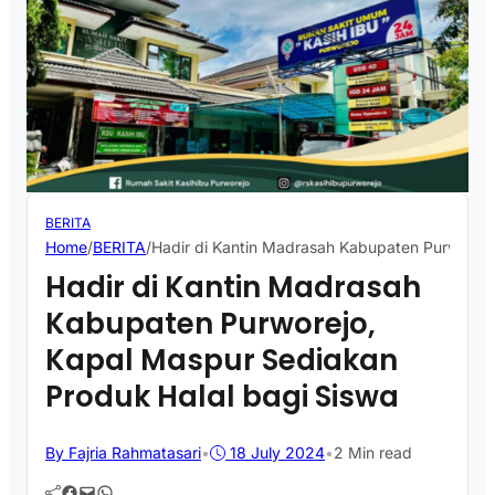
BERITA
Home
/
BERITA
/
Hadir di Kantin Madrasah Kabupaten Purworejo
Hadir di Kantin Madrasah
Kabupaten Purworejo,
Kapal Maspur Sediakan
Produk Halal bagi Siswa
By Fajria Rahmatasari
•
18 July 2024
•
2 Min read
Facebook
Mail
WhatsApp