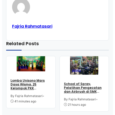
Fajria Rahmatasari
Related Posts
BERITA
BERITA
Lomba Unisono Mars
School of Spray,
Dasa Wisma, 25
Pelatihan Pengecatan
Kelompok PKK
dan Airbrush di SMK
Kelurahan Doplang
Intititut Indonesia
Purworejo Adu
By Fajria Rahmatasari
•
Kutoarjo
By Fajria Rahmatasari
•
Kekompakan
41 minutes ago
21 hours ago