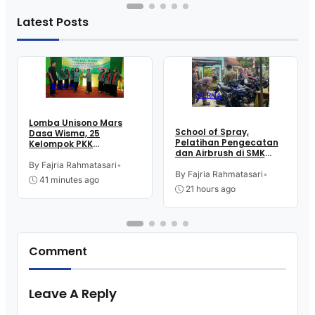
Latest Posts
BERITA
BERITA
Lomba Unisono Mars
School of Spray,
Dasa Wisma, 25
Pelatihan Pengecatan
Kelompok PKK
dan Airbrush di SMK
Kelurahan Doplang
Intititut Indonesia
Purworejo Adu
By Fajria Rahmatasari
•
Kutoarjo
By Fajria Rahmatasari
•
Kekompakan
41 minutes ago
21 hours ago
Comment
Leave A Reply