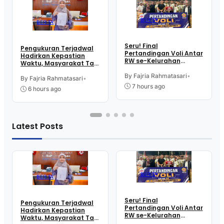
BERITA
BERITA
Seru! Final
Pengukuran Terjadwal
Pertandingan Voli Antar
Hadirkan Kepastian
RW se-Kelurahan
Waktu, Masyarakat Tak
Pangen Jurutengah
Perlu Lama Tunggu
Sambut HUT RI
By Fajria Rahmatasari
•
Layanan Pertanahan
By Fajria Rahmatasari
•
7 hours ago
6 hours ago
Latest Posts
BERITA
BERITA
Seru! Final
Pengukuran Terjadwal
Pertandingan Voli Antar
Hadirkan Kepastian
RW se-Kelurahan
Waktu, Masyarakat Tak
Pangen Jurutengah