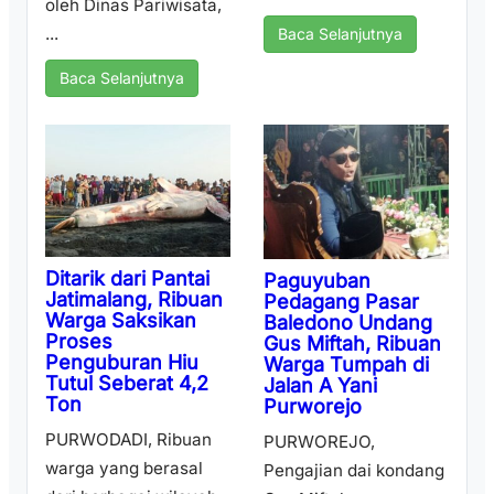
oleh Dinas Pariwisata,
...
Baca Selanjutnya
Baca Selanjutnya
Ditarik dari Pantai
Paguyuban
Jatimalang, Ribuan
Pedagang Pasar
Warga Saksikan
Baledono Undang
Proses
Gus Miftah, Ribuan
Penguburan Hiu
Warga Tumpah di
Tutul Seberat 4,2
Jalan A Yani
Ton
Purworejo
PURWODADI, Ribuan
PURWOREJO,
warga yang berasal
Pengajian dai kondang