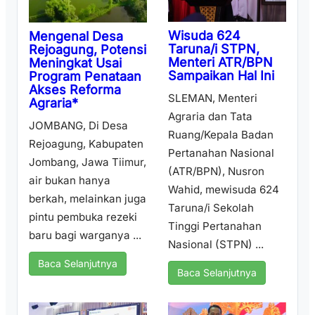
Wisuda 624
Mengenal Desa
Taruna/i STPN,
Rejoagung, Potensi
Menteri ATR/BPN
Meningkat Usai
Sampaikan Hal Ini
Program Penataan
Akses Reforma
SLEMAN, Menteri
Agraria*
Agraria dan Tata
JOMBANG, Di Desa
Ruang/Kepala Badan
Rejoagung, Kabupaten
Pertanahan Nasional
Jombang, Jawa Tiimur,
(ATR/BPN), Nusron
air bukan hanya
Wahid, mewisuda 624
berkah, melainkan juga
Taruna/i Sekolah
pintu pembuka rezeki
Tinggi Pertanahan
baru bagi warganya ...
Nasional (STPN) ...
Baca Selanjutnya
Baca Selanjutnya