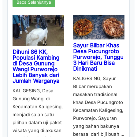
Baca Selanjutnya
Sayur Blibar Khas
Desa Pucungroto
Dihuni 86 KK,
Purworejo, Tunggu
Populasi Kambing
3 Hari Baru Bisa
di Desa Gunung
Dinikmati
Wangi Purworejo
Lebih Banyak dari
KALIGESING, Sayur
Jumlah Warganya
Blibar merupakan
KALIGESING, Desa
masakan tradisional
Gunung Wangi di
khas Desa Pucungroto
Kecamatan Kaligesing,
Kecamatan Kaligesing,
menjadi salah satu
Purworejo. Sayuran
pilihan dalam uji paket
yang bahan bakunya
wisata yang dilakukan
berasal dari biji buah ...