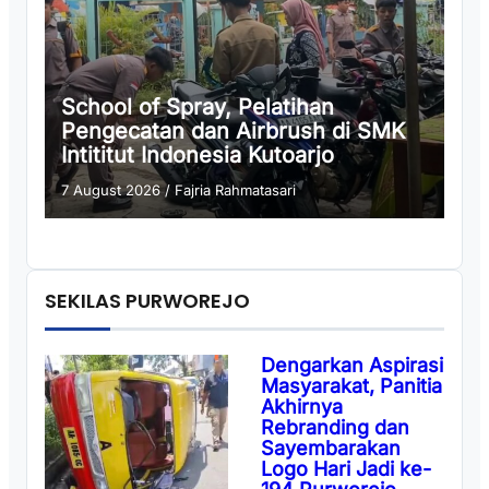
School of Spray, Pelatihan
Pengecatan dan Airbrush di SMK
Intititut Indonesia Kutoarjo
7 August 2026
/
Fajria Rahmatasari
SEKILAS PURWOREJO
Dengarkan Aspirasi
Masyarakat, Panitia
Akhirnya
Rebranding dan
Sayembarakan
Logo Hari Jadi ke-