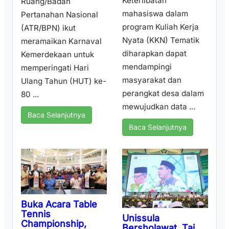
Keterlibatan
Ruang/Badan
mahasiswa dalam
Pertanahan Nasional
program Kuliah Kerja
(ATR/BPN) ikut
Nyata (KKN) Tematik
meramaikan Karnaval
diharapkan dapat
Kemerdekaan untuk
mendampingi
memperingati Hari
masyarakat dan
Ulang Tahun (HUT) ke-
perangkat desa dalam
80 ...
mewujudkan data ...
Baca Selanjutnya
Baca Selanjutnya
Buka Acara Table
Tennis
Unissula
Championship,
Bersholawat, Taj