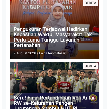
BERITA
Pengukuran Terjadwal Hadirkan
Kepastian Waktu, Masyarakat Tak
Perlu Lama Tunggu Layanan
Pertanahan
9 August 2026
/
Fajria Rahmatasari
BERITA
Seru! Final Pertandingan Voli Antar
RW se-Kelurahan Pangen
Jurutengah Sambut HUT RI