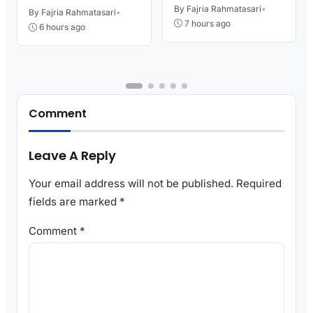
Perlu Lama Tunggu
Sambut HUT RI
By Fajria Rahmatasari
•
Layanan Pertanahan
By Fajria Rahmatasari
•
7 hours ago
6 hours ago
Comment
Leave A Reply
Your email address will not be published.
Required
fields are marked
*
Comment
*