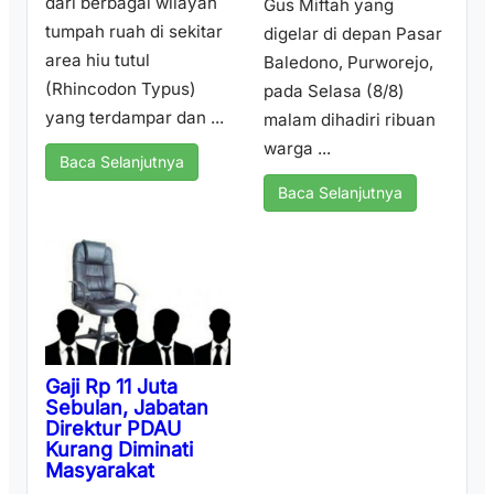
dari berbagai wilayah
Gus Miftah yang
tumpah ruah di sekitar
digelar di depan Pasar
area hiu tutul
Baledono, Purworejo,
(Rhincodon Typus)
pada Selasa (8/8)
yang terdampar dan ...
malam dihadiri ribuan
warga ...
Baca Selanjutnya
Baca Selanjutnya
Gaji Rp 11 Juta
Sebulan, Jabatan
Direktur PDAU
Kurang Diminati
Masyarakat