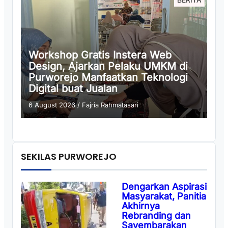
Workshop Gratis Instera Web
Design, Ajarkan Pelaku UMKM di
Purworejo Manfaatkan Teknologi
Digital buat Jualan
6 August 2026
/
Fajria Rahmatasari
SEKILAS PURWOREJO
Dengarkan Aspirasi
Masyarakat, Panitia
Akhirnya
Rebranding dan
Sayembarakan