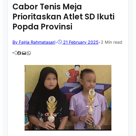
Cabor Tenis Meja
Prioritaskan Atlet SD Ikuti
Popda Provinsi
By Fajria Rahmatasari
•
21 February 2025
•
2 Min read
Facebook
Mail
WhatsApp