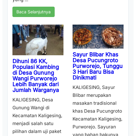
Baca Selanjutnya
Sayur Blibar Khas
Desa Pucungroto
Dihuni 86 KK,
Purworejo, Tunggu
Populasi Kambing
3 Hari Baru Bisa
di Desa Gunung
Dinikmati
Wangi Purworejo
Lebih Banyak dari
KALIGESING, Sayur
Jumlah Warganya
Blibar merupakan
KALIGESING, Desa
masakan tradisional
Gunung Wangi di
khas Desa Pucungroto
Kecamatan Kaligesing,
Kecamatan Kaligesing,
menjadi salah satu
Purworejo. Sayuran
pilihan dalam uji paket
yang bahan bakunya