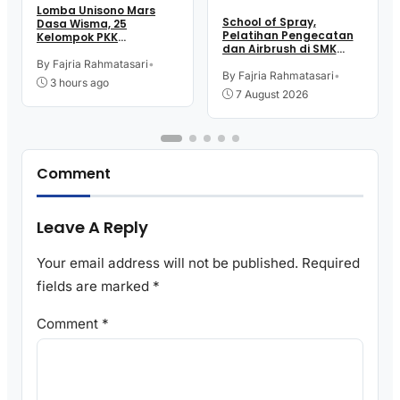
Lomba Unisono Mars
School of Spray,
Dasa Wisma, 25
Pelatihan Pengecatan
Kelompok PKK
dan Airbrush di SMK
Kelurahan Doplang
Intititut Indonesia
Purworejo Adu
By Fajria Rahmatasari
•
Kutoarjo
By Fajria Rahmatasari
•
Kekompakan
3 hours ago
7 August 2026
Comment
Leave A Reply
Your email address will not be published.
Required
fields are marked
*
Comment
*