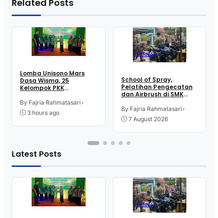
Related Posts
BERITA
BERITA
Lomba Unisono Mars
School of Spray,
Dasa Wisma, 25
Pelatihan Pengecatan
Kelompok PKK
dan Airbrush di SMK
Kelurahan Doplang
Intititut Indonesia
Purworejo Adu
By Fajria Rahmatasari
•
Kutoarjo
By Fajria Rahmatasari
•
Kekompakan
3 hours ago
7 August 2026
Latest Posts
BERITA
BERITA