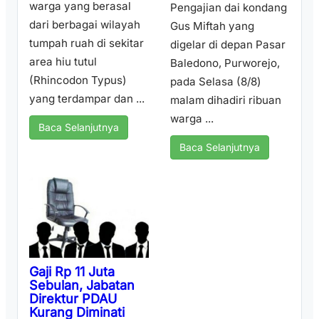
warga yang berasal
Pengajian dai kondang
dari berbagai wilayah
Gus Miftah yang
tumpah ruah di sekitar
digelar di depan Pasar
area hiu tutul
Baledono, Purworejo,
(Rhincodon Typus)
pada Selasa (8/8)
yang terdampar dan ...
malam dihadiri ribuan
warga ...
Baca Selanjutnya
Baca Selanjutnya
Gaji Rp 11 Juta
Sebulan, Jabatan
Direktur PDAU
Kurang Diminati