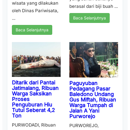
wisata yang dilakukan
berasal dari biji buah ...
oleh Dinas Pariwisata,
...
Baca Selanjutnya
Baca Selanjutnya
Ditarik dari Pantai
Paguyuban
Jatimalang, Ribuan
Pedagang Pasar
Warga Saksikan
Baledono Undang
Proses
Gus Miftah, Ribuan
Penguburan Hiu
Warga Tumpah di
Tutul Seberat 4,2
Jalan A Yani
Ton
Purworejo
PURWODADI, Ribuan
PURWOREJO,