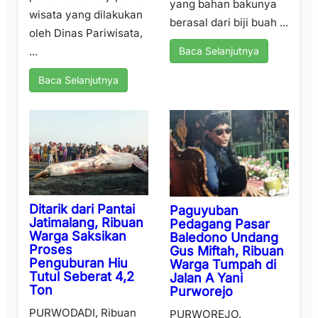
yang bahan bakunya
wisata yang dilakukan
berasal dari biji buah ...
oleh Dinas Pariwisata,
...
Baca Selanjutnya
Baca Selanjutnya
Ditarik dari Pantai
Paguyuban
Jatimalang, Ribuan
Pedagang Pasar
Warga Saksikan
Baledono Undang
Proses
Gus Miftah, Ribuan
Penguburan Hiu
Warga Tumpah di
Tutul Seberat 4,2
Jalan A Yani
Ton
Purworejo
PURWODADI, Ribuan
PURWOREJO,