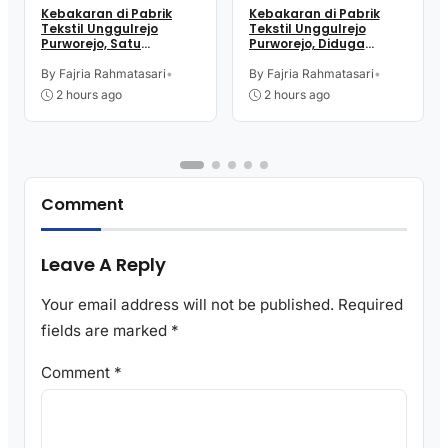
Kebakaran di Pabrik
Kebakaran di Pabrik
Tekstil Unggulrejo
Tekstil Unggulrejo
Purworejo, Satu
Purworejo, Diduga
Karyawan Alami Patah
Akibat Korsleting Listrik
Tulang, Petugas
By Fajria Rahmatasari
•
By Fajria Rahmatasari
•
Damkar Sesak Nafas
2 hours ago
2 hours ago
Comment
Leave A Reply
Your email address will not be published.
Required
fields are marked
*
Comment
*