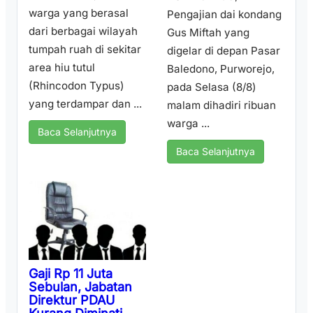
warga yang berasal
Pengajian dai kondang
dari berbagai wilayah
Gus Miftah yang
tumpah ruah di sekitar
digelar di depan Pasar
area hiu tutul
Baledono, Purworejo,
(Rhincodon Typus)
pada Selasa (8/8)
yang terdampar dan ...
malam dihadiri ribuan
warga ...
Baca Selanjutnya
Baca Selanjutnya
Gaji Rp 11 Juta
Sebulan, Jabatan
Direktur PDAU