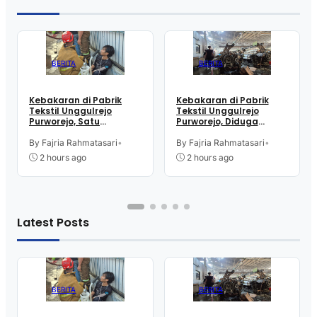
BERITA
BERITA
Kebakaran di Pabrik
Kebakaran di Pabrik
Tekstil Unggulrejo
Tekstil Unggulrejo
Purworejo, Satu
Purworejo, Diduga
Karyawan Alami Patah
Akibat Korsleting Listrik
Tulang, Petugas
By Fajria Rahmatasari
•
By Fajria Rahmatasari
•
Damkar Sesak Nafas
2 hours ago
2 hours ago
Latest Posts
BERITA
BERITA