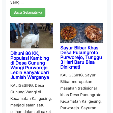
yang ...
Baca Selanjutnya
Sayur Blibar Khas
Desa Pucungroto
Dihuni 86 KK,
Purworejo, Tunggu
Populasi Kambing
3 Hari Baru Bisa
di Desa Gunung
Dinikmati
Wangi Purworejo
Lebih Banyak dari
KALIGESING, Sayur
Jumlah Warganya
Blibar merupakan
KALIGESING, Desa
masakan tradisional
Gunung Wangi di
khas Desa Pucungroto
Kecamatan Kaligesing,
Kecamatan Kaligesing,
menjadi salah satu
Purworejo. Sayuran
pilihan dalam uji paket