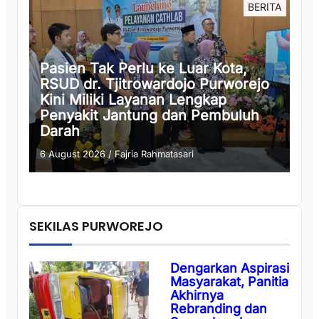
BERITA
Pasien Tak Perlu ke Luar Kota,
RSUD dr. Tjitrowardojo Purworejo
Kini Miliki Layanan Lengkap
Penyakit Jantung dan Pembuluh
Darah
6 August 2026
/
Fajria Rahmatasari
SEKILAS PURWOREJO
Dengarkan Aspirasi
Masyarakat, Panitia
Akhirnya
Rebranding dan