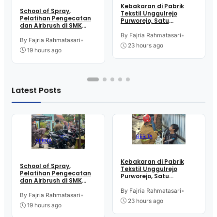
Kebakaran di Pabrik
School of Spray,
Tekstil Unggulrejo
Pelatihan Pengecatan
Purworejo, Satu
dan Airbrush di SMK
Karyawan Alami Patah
Intititut Indonesia
Tulang, Petugas
By Fajria Rahmatasari
•
Kutoarjo
By Fajria Rahmatasari
•
Damkar Sesak Nafas
23 hours ago
19 hours ago
Latest Posts
BERITA
BERITA
Kebakaran di Pabrik
School of Spray,
Tekstil Unggulrejo
Pelatihan Pengecatan
Purworejo, Satu
dan Airbrush di SMK
Karyawan Alami Patah
Intititut Indonesia
Tulang, Petugas
By Fajria Rahmatasari
•
Kutoarjo
By Fajria Rahmatasari
•
Damkar Sesak Nafas
23 hours ago
19 hours ago