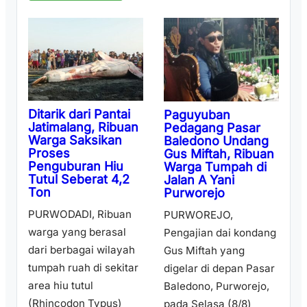
Ditarik dari Pantai
Paguyuban
Jatimalang, Ribuan
Pedagang Pasar
Warga Saksikan
Baledono Undang
Proses
Gus Miftah, Ribuan
Penguburan Hiu
Warga Tumpah di
Tutul Seberat 4,2
Jalan A Yani
Ton
Purworejo
PURWODADI, Ribuan
PURWOREJO,
warga yang berasal
Pengajian dai kondang
dari berbagai wilayah
Gus Miftah yang
tumpah ruah di sekitar
digelar di depan Pasar
area hiu tutul
Baledono, Purworejo,
(Rhincodon Typus)
pada Selasa (8/8)