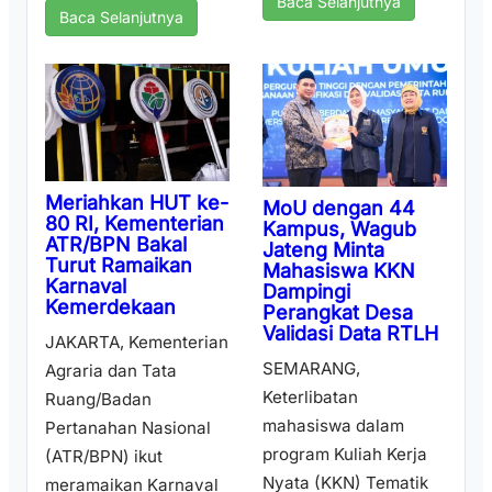
Baca Selanjutnya
Baca Selanjutnya
Meriahkan HUT ke-
MoU dengan 44
80 RI, Kementerian
Kampus, Wagub
ATR/BPN Bakal
Jateng Minta
Turut Ramaikan
Mahasiswa KKN
Karnaval
Dampingi
Kemerdekaan
Perangkat Desa
Validasi Data RTLH
JAKARTA, Kementerian
SEMARANG,
Agraria dan Tata
Keterlibatan
Ruang/Badan
mahasiswa dalam
Pertanahan Nasional
program Kuliah Kerja
(ATR/BPN) ikut
Nyata (KKN) Tematik
meramaikan Karnaval