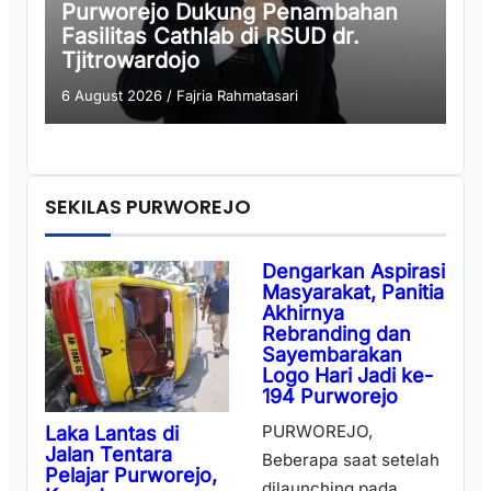
Purworejo Dukung Penambahan
Fasilitas Cathlab di RSUD dr.
Tjitrowardojo
6 August 2026
/
Fajria Rahmatasari
SEKILAS PURWOREJO
Dengarkan Aspirasi
Masyarakat, Panitia
Akhirnya
Rebranding dan
Sayembarakan
Logo Hari Jadi ke-
194 Purworejo
PURWOREJO,
Laka Lantas di
Jalan Tentara
Beberapa saat setelah
Pelajar Purworejo,
dilaunching pada