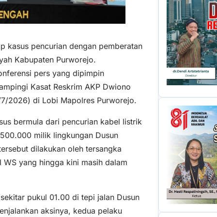
ap kasus pencurian dengan pemberatan
layah Kabupaten Purworejo.
nferensi pers yang dipimpin
dampingi Kasat Reskrim AKP Dwiono
/7/2026) di Lobi Mapolres Purworejo.
us bermula dari pencurian kabel listrik
p500.000 milik lingkungan Dusun
tersebut dilakukan oleh tersangka
al WS yang hingga kini masih dalam
ekitar pukul 01.00 di tepi jalan Dusun
njalankan aksinya, kedua pelaku