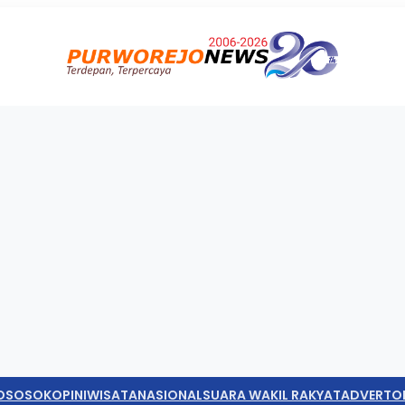
O
SOSOK
OPINI
WISATA
NASIONAL
SUARA WAKIL RAKYAT
ADVERTO