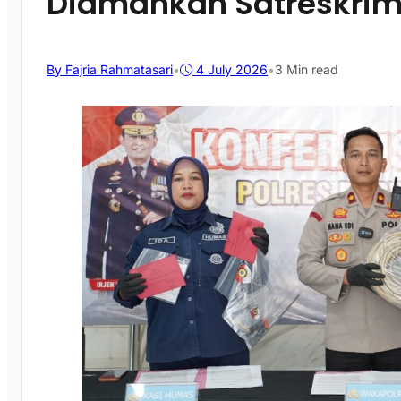
Diamankan Satreskrim 
By Fajria Rahmatasari
•
4 July 2026
•
3 Min read