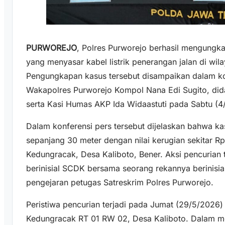
PURWOREJO
, Polres Purworejo berhasil mengungk
yang menyasar kabel listrik penerangan jalan di wi
Pengungkapan kasus tersebut disampaikan dalam ko
Wakapolres Purworejo Kompol Nana Edi Sugito, di
serta Kasi Humas AKP Ida Widaastuti pada Sabtu (4
Dalam konferensi pers tersebut dijelaskan bahwa kas
sepanjang 30 meter dengan nilai kerugian sekitar R
Kedungracak, Desa Kaliboto, Bener. Aksi pencurian 
berinisial SCDK bersama seorang rekannya berinisi
pengejaran petugas Satreskrim Polres Purworejo.
Peristiwa pencurian terjadi pada Jumat (29/5/2026) s
Kedungracak RT 01 RW 02, Desa Kaliboto. Dalam me