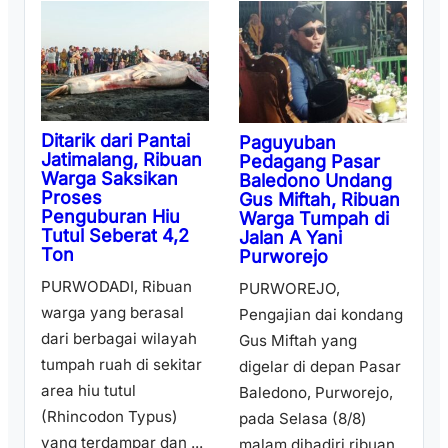
Ditarik dari Pantai
Paguyuban
Jatimalang, Ribuan
Pedagang Pasar
Warga Saksikan
Baledono Undang
Proses
Gus Miftah, Ribuan
Penguburan Hiu
Warga Tumpah di
Tutul Seberat 4,2
Jalan A Yani
Ton
Purworejo
PURWODADI, Ribuan
PURWOREJO,
warga yang berasal
Pengajian dai kondang
dari berbagai wilayah
Gus Miftah yang
tumpah ruah di sekitar
digelar di depan Pasar
area hiu tutul
Baledono, Purworejo,
(Rhincodon Typus)
pada Selasa (8/8)
yang terdampar dan ...
malam dihadiri ribuan