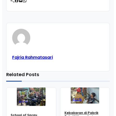
Facebook
Mail
WhatsApp
Fajria Rahmatasari
Related Posts
BERITA
BERITA
Kebakaran di Pabrik
School of Spray,