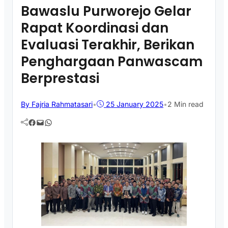
Bawaslu Purworejo Gelar
Rapat Koordinasi dan
Evaluasi Terakhir, Berikan
Penghargaan Panwascam
Berprestasi
By Fajria Rahmatasari
•
25 January 2025
•
2 Min read
Facebook
Mail
WhatsApp