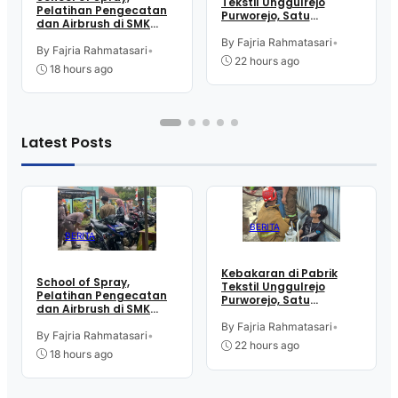
Tekstil Unggulrejo
Pelatihan Pengecatan
Purworejo, Satu
dan Airbrush di SMK
Karyawan Alami Patah
Intititut Indonesia
Tulang, Petugas
By Fajria Rahmatasari
•
Kutoarjo
By Fajria Rahmatasari
•
Damkar Sesak Nafas
22 hours ago
18 hours ago
Latest Posts
BERITA
BERITA
Kebakaran di Pabrik
School of Spray,
Tekstil Unggulrejo
Pelatihan Pengecatan
Purworejo, Satu
dan Airbrush di SMK
Karyawan Alami Patah
Intititut Indonesia
Tulang, Petugas
By Fajria Rahmatasari
•
Kutoarjo
By Fajria Rahmatasari
•
Damkar Sesak Nafas
22 hours ago
18 hours ago