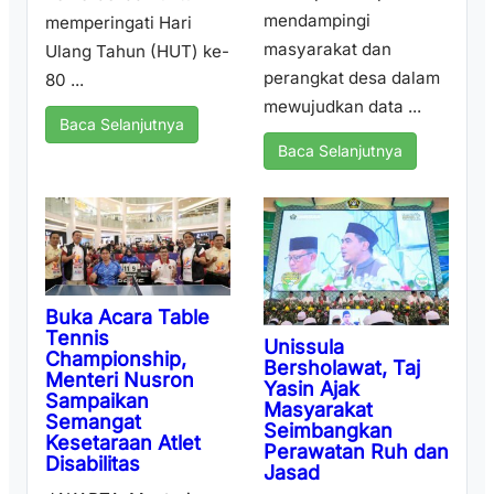
mendampingi
memperingati Hari
masyarakat dan
Ulang Tahun (HUT) ke-
perangkat desa dalam
80 ...
mewujudkan data ...
Baca Selanjutnya
Baca Selanjutnya
Buka Acara Table
Tennis
Unissula
Championship,
Bersholawat, Taj
Menteri Nusron
Yasin Ajak
Sampaikan
Masyarakat
Semangat
Seimbangkan
Kesetaraan Atlet
Perawatan Ruh dan
Disabilitas
Jasad