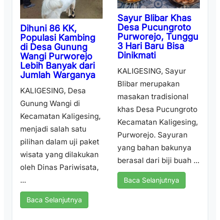
Sayur Blibar Khas
Desa Pucungroto
Dihuni 86 KK,
Purworejo, Tunggu
Populasi Kambing
3 Hari Baru Bisa
di Desa Gunung
Dinikmati
Wangi Purworejo
Lebih Banyak dari
KALIGESING, Sayur
Jumlah Warganya
Blibar merupakan
KALIGESING, Desa
masakan tradisional
Gunung Wangi di
khas Desa Pucungroto
Kecamatan Kaligesing,
Kecamatan Kaligesing,
menjadi salah satu
Purworejo. Sayuran
pilihan dalam uji paket
yang bahan bakunya
wisata yang dilakukan
berasal dari biji buah ...
oleh Dinas Pariwisata,
...
Baca Selanjutnya
Baca Selanjutnya