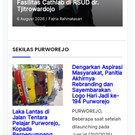
Fasilitas Cathlab di RSUD dr.
Tjitrowardojo
6 August 2026
/
Fajria Rahmatasari
SEKILAS PURWOREJO
Dengarkan Aspirasi
Masyarakat, Panitia
Akhirnya
Rebranding dan
Sayembarakan
Logo Hari Jadi ke-
194 Purworejo
PURWOREJO,
Laka Lantas di
Jalan Tentara
Beberapa saat setelah
Pelajar Purworejo,
dilaunching pada
Kopada
Berpenumpang
Jum'at (31/1/2025)