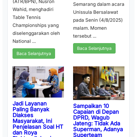
(ATR/BPN), Nusron
Semarang dalam acara
Wahid, menghadiri
Unissula Bersalawat
Table Tennis
pada Senin (4/8/2025)
Championships yang
malam. Momen
diselenggarakan oleh
tersebut ...
National ...
Baca Selanjutnya
Baca Selanjutnya
Jadi Layanan
Sampaikan 10
Paling Banyak
Capaian di Depan
Diakses
DPRD, Wagub
Masyarakat, Ini
Jateng: Tidak Ada
Penjelasan Soal HT
Superman, Adanya
dan Roya
Superteam