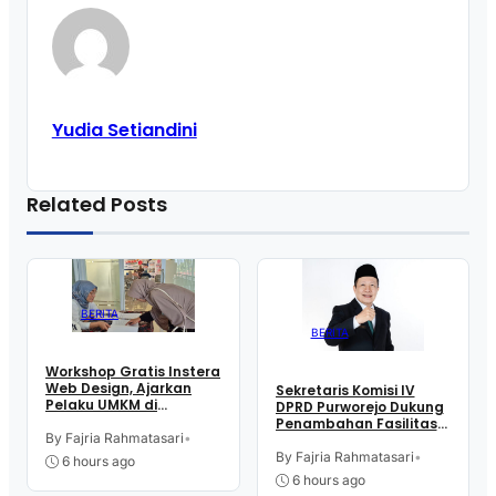
Yudia Setiandini
Related Posts
BERITA
BERITA
Workshop Gratis Instera
Web Design, Ajarkan
Sekretaris Komisi IV
Pelaku UMKM di
DPRD Purworejo Dukung
Purworejo Manfaatkan
Penambahan Fasilitas
Teknologi Digital buat
By Fajria Rahmatasari
•
Cathlab di RSUD dr.
Jualan
Tjitrowardojo
By Fajria Rahmatasari
•
6 hours ago
6 hours ago