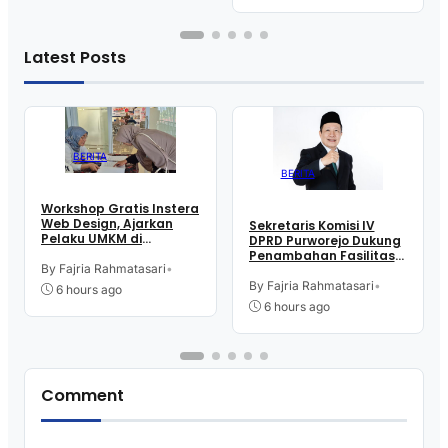
Latest Posts
BERITA
BERITA
Workshop Gratis Instera
Web Design, Ajarkan
Sekretaris Komisi IV
Pelaku UMKM di
DPRD Purworejo Dukung
Purworejo Manfaatkan
Penambahan Fasilitas
Teknologi Digital buat
By Fajria Rahmatasari
•
Cathlab di RSUD dr.
Jualan
Tjitrowardojo
By Fajria Rahmatasari
•
6 hours ago
6 hours ago
Comment