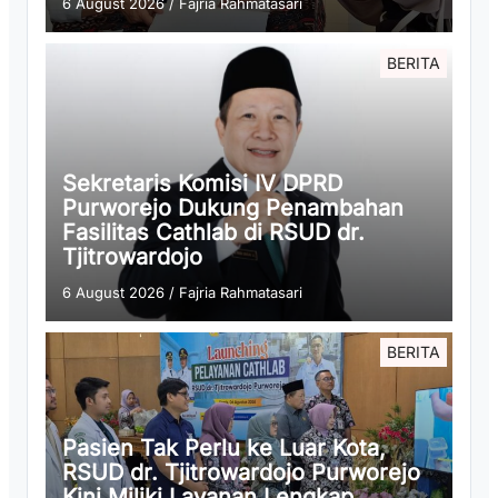
6 August 2026
/
Fajria Rahmatasari
BERITA
Sekretaris Komisi IV DPRD
Purworejo Dukung Penambahan
Fasilitas Cathlab di RSUD dr.
Tjitrowardojo
6 August 2026
/
Fajria Rahmatasari
BERITA
Pasien Tak Perlu ke Luar Kota,
RSUD dr. Tjitrowardojo Purworejo
Kini Miliki Layanan Lengkap