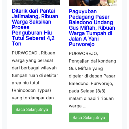
Ditarik dari Pantai
Paguyuban
Jatimalang, Ribuan
Pedagang Pasar
Warga Saksikan
Baledono Undang
Proses
Gus Miftah, Ribuan
Penguburan Hiu
Warga Tumpah di
Tutul Seberat 4,2
Jalan A Yani
Ton
Purworejo
PURWODADI, Ribuan
PURWOREJO,
warga yang berasal
Pengajian dai kondang
dari berbagai wilayah
Gus Miftah yang
tumpah ruah di sekitar
digelar di depan Pasar
area hiu tutul
Baledono, Purworejo,
(Rhincodon Typus)
pada Selasa (8/8)
yang terdampar dan ...
malam dihadiri ribuan
warga ...
Baca Selanjutnya
Baca Selanjutnya