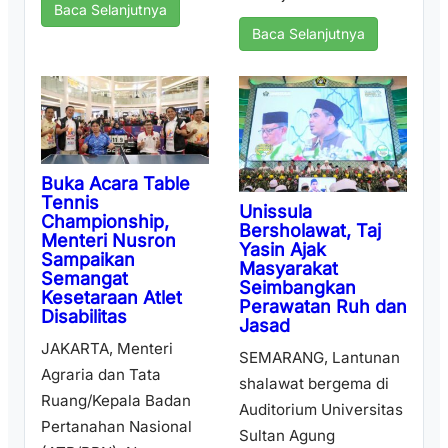
Baca Selanjutnya
Baca Selanjutnya
Buka Acara Table
Tennis
Unissula
Championship,
Bersholawat, Taj
Menteri Nusron
Yasin Ajak
Sampaikan
Masyarakat
Semangat
Seimbangkan
Kesetaraan Atlet
Perawatan Ruh dan
Disabilitas
Jasad
JAKARTA, Menteri
SEMARANG, Lantunan
Agraria dan Tata
shalawat bergema di
Ruang/Kepala Badan
Auditorium Universitas
Pertanahan Nasional
Sultan Agung