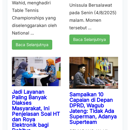
Wahid, menghadiri
Unissula Bersalawat
Table Tennis
pada Senin (4/8/2025)
Championships yang
malam. Momen
diselenggarakan oleh
tersebut ...
National ...
Baca Selanjutnya
Baca Selanjutnya
Jadi Layanan
Sampaikan 10
Paling Banyak
Capaian di Depan
Diakses
DPRD, Wagub
Masyarakat, Ini
Jateng: Tidak Ada
Penjelasan Soal HT
Superman, Adanya
dan Roya
Superteam
Elektronik bagi