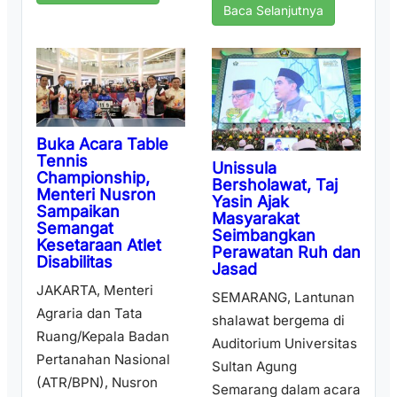
Baca Selanjutnya
Buka Acara Table
Tennis
Unissula
Championship,
Bersholawat, Taj
Menteri Nusron
Yasin Ajak
Sampaikan
Masyarakat
Semangat
Seimbangkan
Kesetaraan Atlet
Perawatan Ruh dan
Disabilitas
Jasad
JAKARTA, Menteri
SEMARANG, Lantunan
Agraria dan Tata
shalawat bergema di
Ruang/Kepala Badan
Auditorium Universitas
Pertanahan Nasional
Sultan Agung
(ATR/BPN), Nusron
Semarang dalam acara