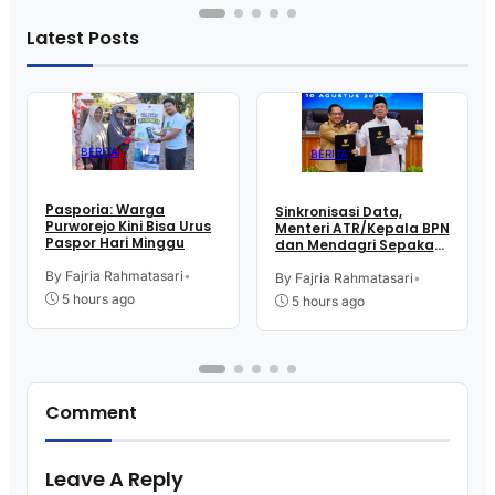
Latest Posts
BERITA
BERITA
Pasporia: Warga
Sinkronisasi Data,
Purworejo Kini Bisa Urus
Menteri ATR/Kepala BPN
Paspor Hari Minggu
dan Mendagri Sepakati
Pengintegrasian NIB –
By Fajria Rahmatasari
•
NOP
By Fajria Rahmatasari
•
5 hours ago
5 hours ago
Comment
Leave A Reply