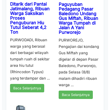
Ditarik dari Pantai
Paguyuban
Jatimalang, Ribuan
Pedagang Pasar
Warga Saksikan
Baledono Undang
Proses
Gus Miftah, Ribuan
Penguburan Hiu
Warga Tumpah di
Tutul Seberat 4,2
Jalan A Yani
Ton
Purworejo
PURWODADI, Ribuan
PURWOREJO,
warga yang berasal
Pengajian dai kondang
dari berbagai wilayah
Gus Miftah yang
tumpah ruah di sekitar
digelar di depan Pasar
area hiu tutul
Baledono, Purworejo,
(Rhincodon Typus)
pada Selasa (8/8)
yang terdampar dan ...
malam dihadiri ribuan
warga ...
Baca Selanjutnya
Baca Selanjutnya