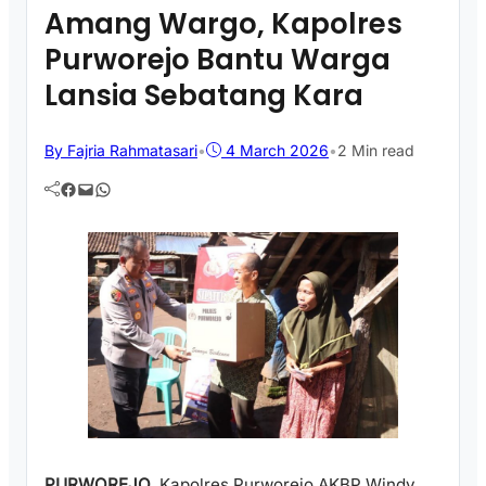
Amang Wargo, Kapolres
Purworejo Bantu Warga
Lansia Sebatang Kara
By Fajria Rahmatasari
•
4 March 2026
•
2 Min read
Facebook
Mail
WhatsApp
PURWOREJO
, Kapolres Purworejo AKBP Windy