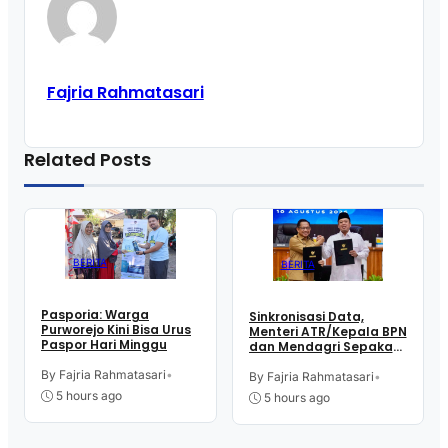
Fajria Rahmatasari
Related Posts
BERITA
BERITA
Pasporia: Warga
Sinkronisasi Data,
Purworejo Kini Bisa Urus
Menteri ATR/Kepala BPN
Paspor Hari Minggu
dan Mendagri Sepakati
Pengintegrasian NIB –
By Fajria Rahmatasari
•
NOP
By Fajria Rahmatasari
•
5 hours ago
5 hours ago