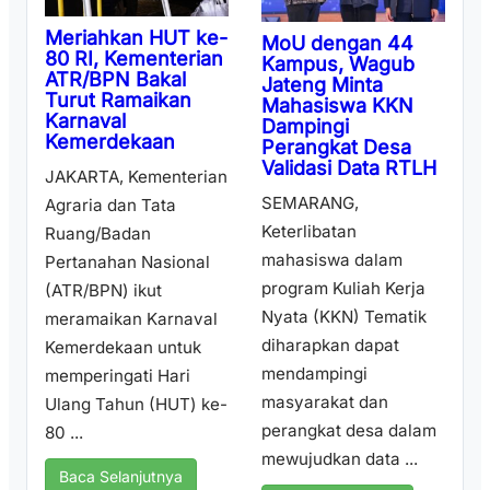
Meriahkan HUT ke-
MoU dengan 44
80 RI, Kementerian
Kampus, Wagub
ATR/BPN Bakal
Jateng Minta
Turut Ramaikan
Mahasiswa KKN
Karnaval
Dampingi
Kemerdekaan
Perangkat Desa
Validasi Data RTLH
JAKARTA, Kementerian
SEMARANG,
Agraria dan Tata
Keterlibatan
Ruang/Badan
mahasiswa dalam
Pertanahan Nasional
program Kuliah Kerja
(ATR/BPN) ikut
Nyata (KKN) Tematik
meramaikan Karnaval
diharapkan dapat
Kemerdekaan untuk
mendampingi
memperingati Hari
masyarakat dan
Ulang Tahun (HUT) ke-
perangkat desa dalam
80 ...
mewujudkan data ...
Baca Selanjutnya