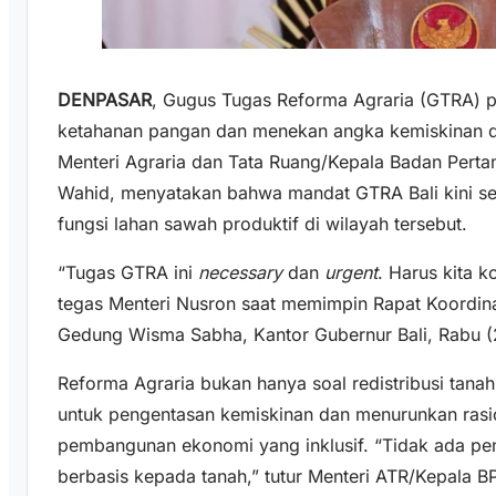
DENPASAR
, Gugus Tugas Reforma Agraria (GTRA) 
ketahanan pangan dan menekan angka kemiskinan di 
Menteri Agraria dan Tata Ruang/Kepala Badan Pert
Wahid, menyatakan bahwa mandat GTRA Bali kini sem
fungsi lahan sawah produktif di wilayah tersebut.
“Tugas GTRA ini
necessary
dan
urgent
. Harus kita k
tegas Menteri Nusron saat memimpin Rapat Koordinas
Gedung Wisma Sabha, Kantor Gubernur Bali, Rabu (
Reforma Agraria bukan hanya soal redistribusi tanah,
untuk pengentasan kemiskinan dan menurunkan rasio
pembangunan ekonomi yang inklusif. “Tidak ada pen
berbasis kepada tanah,” tutur Menteri ATR/Kepala B