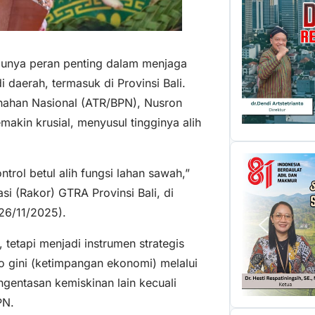
punya peran penting dalam menjaga
daerah, termasuk di Provinsi Bali.
anahan Nasional (ATR/BPN), Nusron
akin krusial, menyusul tingginya alih
ontrol betul alih fungsi lahan sawah,”
i (Rakor) GTRA Provinsi Bali, di
26/11/2025).
 tetapi menjadi instrumen strategis
 gini (ketimpangan ekonomi) melalui
gentasan kemiskinan lain kecuali
PN.