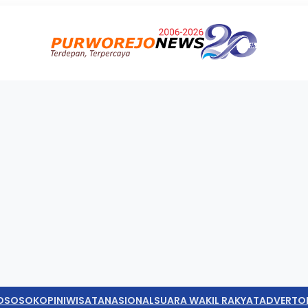
O
SOSOK
OPINI
WISATA
NASIONAL
SUARA WAKIL RAKYAT
ADVERTO