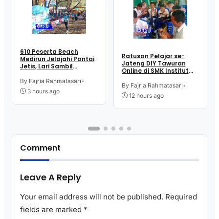
BERITA
BERITA
610 Peserta Beach
Ratusan Pelajar se-
Medirun Jelajahi Pantai
Jateng DIY Tawuran
Jetis, Lari Sambil
Online di SMK Institut
Menikmati Suasana
Indonesia Kutoarjo,
Alam
By Fajria Rahmatasari
•
Perebutkan Trofi dan
By Fajria Rahmatasari
•
3 hours ago
Uang Pembinaan
12 hours ago
Comment
Leave A Reply
Your email address will not be published.
Required
fields are marked
*