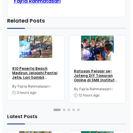
Fajria Rahmatasari
Related Posts
BERITA
BERITA
610 Peserta Beach
Ratusan Pelajar se-
Medirun Jelajahi Pantai
Jateng DIY Tawuran
Jetis, Lari Sambil
Online di SMK Institut
Menikmati Suasana
Indonesia Kutoarjo,
Alam
By Fajria Rahmatasari
•
Perebutkan Trofi dan
By Fajria Rahmatasari
•
3 hours ago
Uang Pembinaan
12 hours ago
Latest Posts