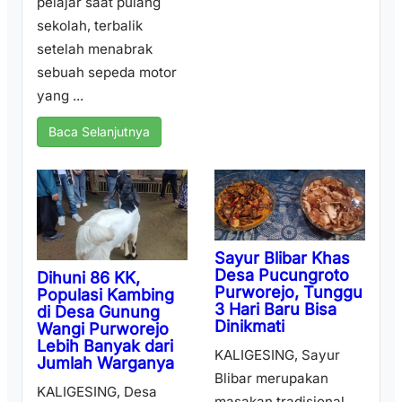
pelajar saat pulang
sekolah, terbalik
setelah menabrak
sebuah sepeda motor
yang ...
Baca Selanjutnya
Sayur Blibar Khas
Desa Pucungroto
Dihuni 86 KK,
Purworejo, Tunggu
Populasi Kambing
3 Hari Baru Bisa
di Desa Gunung
Dinikmati
Wangi Purworejo
Lebih Banyak dari
KALIGESING, Sayur
Jumlah Warganya
Blibar merupakan
KALIGESING, Desa
masakan tradisional