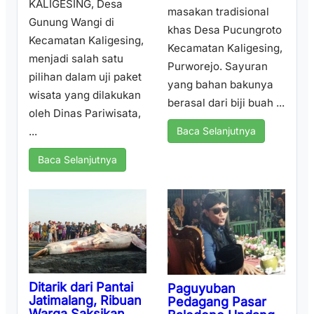
KALIGESING, Desa
masakan tradisional
Gunung Wangi di
khas Desa Pucungroto
Kecamatan Kaligesing,
Kecamatan Kaligesing,
menjadi salah satu
Purworejo. Sayuran
pilihan dalam uji paket
yang bahan bakunya
wisata yang dilakukan
berasal dari biji buah ...
oleh Dinas Pariwisata,
...
Baca Selanjutnya
Baca Selanjutnya
Ditarik dari Pantai
Paguyuban
Jatimalang, Ribuan
Pedagang Pasar
Warga Saksikan