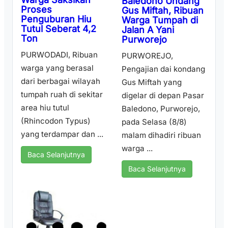
Baledono Undang
Proses
Gus Miftah, Ribuan
Penguburan Hiu
Warga Tumpah di
Tutul Seberat 4,2
Jalan A Yani
Ton
Purworejo
PURWODADI, Ribuan
PURWOREJO,
warga yang berasal
Pengajian dai kondang
dari berbagai wilayah
Gus Miftah yang
tumpah ruah di sekitar
digelar di depan Pasar
area hiu tutul
Baledono, Purworejo,
(Rhincodon Typus)
pada Selasa (8/8)
yang terdampar dan ...
malam dihadiri ribuan
warga ...
Baca Selanjutnya
Baca Selanjutnya