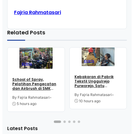
Fajria Rahmatasari
Related Posts
BERITA
BERITA
Kebakaran di Pabrik
School of Spray,
Tekstil Unggulrejo
Pelatihan Pengecatan
Purworejo, Satu
dan Airbrush di SMK
Karyawan Alami Patah
Intititut Indonesia
Tulang, Petugas
By Fajria Rahmatasari
•
Kutoarjo
By Fajria Rahmatasari
•
Damkar Sesak Nafas
10 hours ago
5 hours ago
Latest Posts