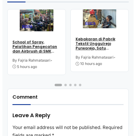
BERITA
BERITA
Kebakaran di Pabrik
School of Spray,
Tekstil Unggulrejo
Pelatihan Pengecatan
Purworejo, Satu
dan Airbrush di SMK
Karyawan Alami Patah
Intititut Indonesia
Tulang, Petugas
By Fajria Rahmatasari
•
Kutoarjo
By Fajria Rahmatasari
•
Damkar Sesak Nafas
10 hours ago
5 hours ago
Comment
Leave A Reply
Your email address will not be published.
Required
fields are marked
*