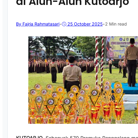
di Alun-Alun Kutoarjo
By Fajria Rahmatasari
•
25 October 2025
•
2 Min read
KUTOARJO
, Sebanyak 570 Pramuka Penggalang m