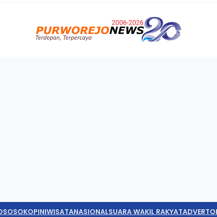
O
SOSOK
OPINI
WISATA
NASIONAL
SUARA WAKIL RAKYAT
ADVERTO