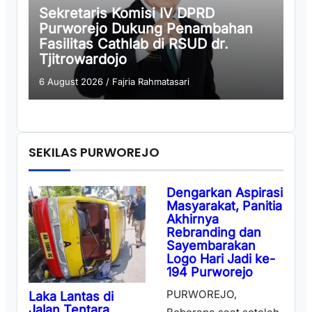
Sekretaris Komisi IV DPRD
Purworejo Dukung Penambahan
Fasilitas Cathlab di RSUD dr.
Tjitrowardojo
6 August 2026
/
Fajria Rahmatasari
SEKILAS PURWOREJO
Dengarkan Aspirasi
Masyarakat, Panitia
Akhirnya
Rebranding dan
Sayembarakan
Logo Hari Jadi ke-
194 Purworejo
PURWOREJO,
Laka Lantas di
Jalan Tentara