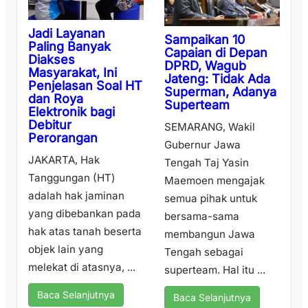
Jadi Layanan
Sampaikan 10
Paling Banyak
Capaian di Depan
Diakses
DPRD, Wagub
Masyarakat, Ini
Jateng: Tidak Ada
Penjelasan Soal HT
Superman, Adanya
dan Roya
Superteam
Elektronik bagi
Debitur
SEMARANG, Wakil
Perorangan
Gubernur Jawa
JAKARTA, Hak
Tengah Taj Yasin
Tanggungan (HT)
Maemoen mengajak
adalah hak jaminan
semua pihak untuk
yang dibebankan pada
bersama-sama
hak atas tanah beserta
membangun Jawa
objek lain yang
Tengah sebagai
melekat di atasnya, ...
superteam. Hal itu ...
Baca Selanjutnya
Baca Selanjutnya