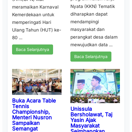
Nyata (KKN) Tematik
meramaikan Karnaval
diharapkan dapat
Kemerdekaan untuk
mendampingi
memperingati Hari
masyarakat dan
Ulang Tahun (HUT) ke-
perangkat desa dalam
80 ...
mewujudkan data ...
Baca Selanjutnya
Baca Selanjutnya
Buka Acara Table
Tennis
Unissula
Championship,
Bersholawat, Taj
Menteri Nusron
Yasin Ajak
Sampaikan
Masyarakat
Semangat
Seimbangkan