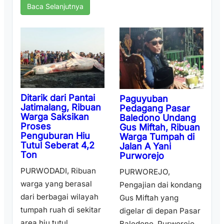
Baca Selanjutnya
Ditarik dari Pantai
Paguyuban
Jatimalang, Ribuan
Pedagang Pasar
Warga Saksikan
Baledono Undang
Proses
Gus Miftah, Ribuan
Penguburan Hiu
Warga Tumpah di
Tutul Seberat 4,2
Jalan A Yani
Ton
Purworejo
PURWODADI, Ribuan
PURWOREJO,
warga yang berasal
Pengajian dai kondang
dari berbagai wilayah
Gus Miftah yang
tumpah ruah di sekitar
digelar di depan Pasar
area hiu tutul
Baledono, Purworejo,