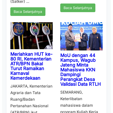
(Satker) ...
Baca Selanjutnya
Baca Selanjutnya
Meriahkan HUT ke-
MoU dengan 44
80 RI, Kementerian
Kampus, Wagub
ATR/BPN Bakal
Jateng Minta
Turut Ramaikan
Mahasiswa KKN
Karnaval
Dampingi
Kemerdekaan
Perangkat Desa
Validasi Data RTLH
JAKARTA, Kementerian
SEMARANG,
Agraria dan Tata
Keterlibatan
Ruang/Badan
mahasiswa dalam
Pertanahan Nasional
program Kuliah Kerja
(ATR/BPN) ikut