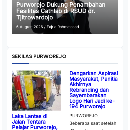
Purworejo Dukung Penambahan
Fasilitas Cathlab di RSUD dr.
Tjitrowardojo
6 August 2026
/
Fajria Rahmatasari
SEKILAS PURWOREJO
Dengarkan Aspirasi
Masyarakat, Panitia
Akhirnya
Rebranding dan
Sayembarakan
Logo Hari Jadi ke-
194 Purworejo
PURWOREJO,
Laka Lantas di
Jalan Tentara
Beberapa saat setelah
Pelajar Purworejo,