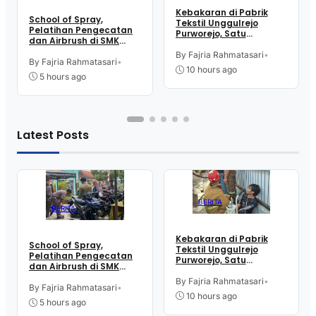
Kebakaran di Pabrik
School of Spray,
Tekstil Unggulrejo
Pelatihan Pengecatan
Purworejo, Satu
dan Airbrush di SMK
Karyawan Alami Patah
Intititut Indonesia
Tulang, Petugas
By Fajria Rahmatasari
•
Kutoarjo
By Fajria Rahmatasari
•
Damkar Sesak Nafas
10 hours ago
5 hours ago
Latest Posts
BERITA
BERITA
Kebakaran di Pabrik
School of Spray,
Tekstil Unggulrejo
Pelatihan Pengecatan
Purworejo, Satu
dan Airbrush di SMK
Karyawan Alami Patah
Intititut Indonesia
Tulang, Petugas
By Fajria Rahmatasari
•
Kutoarjo
By Fajria Rahmatasari
•
Damkar Sesak Nafas
10 hours ago
5 hours ago