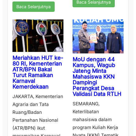
Baca Selanjutnya
Baca Selanjutnya
Meriahkan HUT ke-
MoU dengan 44
80 RI, Kementerian
Kampus, Wagub
ATR/BPN Bakal
Jateng Minta
Turut Ramaikan
Mahasiswa KKN
Karnaval
Dampingi
Kemerdekaan
Perangkat Desa
Validasi Data RTLH
JAKARTA, Kementerian
SEMARANG,
Agraria dan Tata
Keterlibatan
Ruang/Badan
mahasiswa dalam
Pertanahan Nasional
program Kuliah Kerja
(ATR/BPN) ikut
Nyata (KKN) Tematik
meramaikan Karnaval