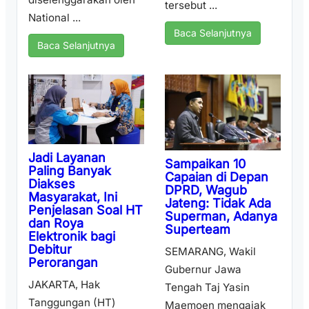
tersebut ...
National ...
Baca Selanjutnya
Baca Selanjutnya
Jadi Layanan
Sampaikan 10
Paling Banyak
Capaian di Depan
Diakses
DPRD, Wagub
Masyarakat, Ini
Jateng: Tidak Ada
Penjelasan Soal HT
Superman, Adanya
dan Roya
Superteam
Elektronik bagi
Debitur
SEMARANG, Wakil
Perorangan
Gubernur Jawa
JAKARTA, Hak
Tengah Taj Yasin
Tanggungan (HT)
Maemoen mengajak