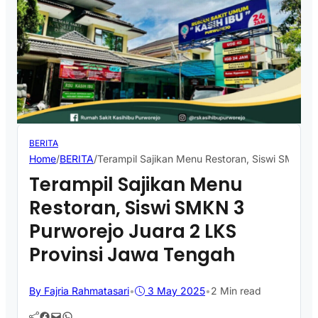
BERITA
Home
/
BERITA
/
Terampil Sajikan Menu Restoran, Siswi SMKN 3
Terampil Sajikan Menu
Restoran, Siswi SMKN 3
Purworejo Juara 2 LKS
Provinsi Jawa Tengah
By Fajria Rahmatasari
•
3 May 2025
•
2 Min read
Facebook
Mail
WhatsApp