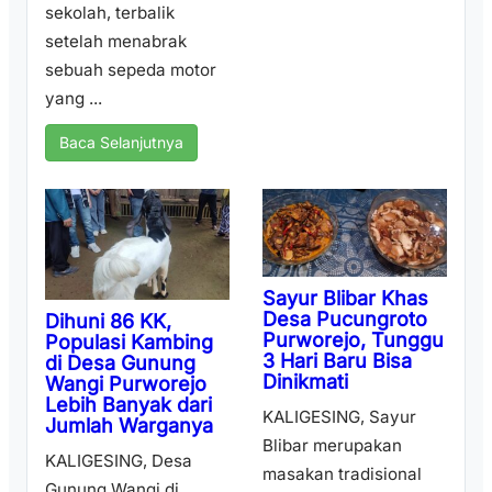
sekolah, terbalik
setelah menabrak
sebuah sepeda motor
yang ...
Baca Selanjutnya
Sayur Blibar Khas
Desa Pucungroto
Dihuni 86 KK,
Purworejo, Tunggu
Populasi Kambing
3 Hari Baru Bisa
di Desa Gunung
Dinikmati
Wangi Purworejo
Lebih Banyak dari
KALIGESING, Sayur
Jumlah Warganya
Blibar merupakan
KALIGESING, Desa
masakan tradisional
Gunung Wangi di