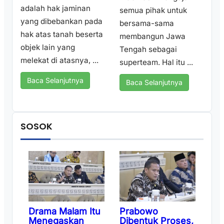
adalah hak jaminan
semua pihak untuk
yang dibebankan pada
bersama-sama
hak atas tanah beserta
membangun Jawa
objek lain yang
Tengah sebagai
melekat di atasnya, ...
superteam. Hal itu ...
Baca Selanjutnya
Baca Selanjutnya
SOSOK
Drama Malam Itu
Prabowo
Menegaskan
Dibentuk Proses,