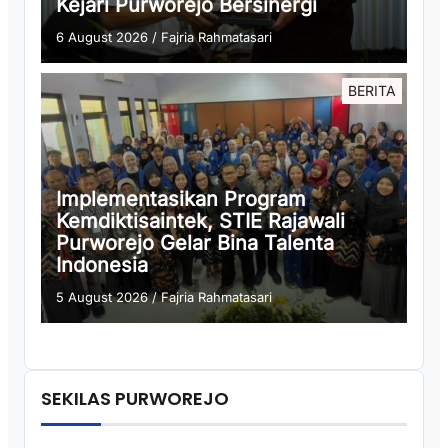
Kejari Purworejo Bersinergi
6 August 2026
/
Fajria Rahmatasari
BERITA
Implementasikan Program
Kemdiktisaintek, STIE Rajawali
Purworejo Gelar Bina Talenta
Indonesia
5 August 2026
/
Fajria Rahmatasari
SEKILAS PURWOREJO