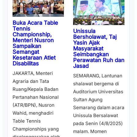
Buka Acara Table
Tennis
Unissula
Championship,
Bersholawat, Taj
Menteri Nusron
Yasin Ajak
Sampaikan
Masyarakat
Semangat
Seimbangkan
Kesetaraan Atlet
Perawatan Ruh dan
Disabilitas
Jasad
JAKARTA, Menteri
SEMARANG, Lantunan
Agraria dan Tata
shalawat bergema di
Ruang/Kepala Badan
Auditorium Universitas
Pertanahan Nasional
Sultan Agung
(ATR/BPN), Nusron
Semarang dalam acara
Wahid, menghadiri
Unissula Bersalawat
Table Tennis
pada Senin (4/8/2025)
Championships yang
malam. Momen
diselenggarakan oleh