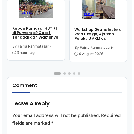
BERITA
BERITA
Kapan Karnaval HUT RI
Workshop Gratis Instera
di Purworejo? Catat
Web Design, Ajarkan
Tanggal dan Waktunya
Pelaku UMKM di
Purworejo Manfaatkan
By Fajria Rahmatasari
•
Teknologi Digital buat
By Fajria Rahmatasari
•
Jualan
3 hours ago
6 August 2026
Comment
Leave A Reply
Your email address will not be published.
Required
fields are marked
*