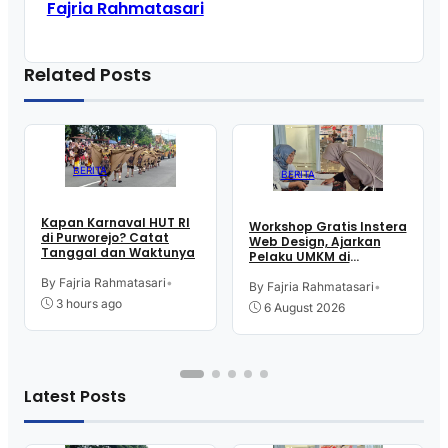
Fajria Rahmatasari
Related Posts
BERITA
BERITA
Kapan Karnaval HUT RI
Workshop Gratis Instera
di Purworejo? Catat
Web Design, Ajarkan
Tanggal dan Waktunya
Pelaku UMKM di
Purworejo Manfaatkan
By Fajria Rahmatasari
•
Teknologi Digital buat
By Fajria Rahmatasari
•
Jualan
3 hours ago
6 August 2026
Latest Posts