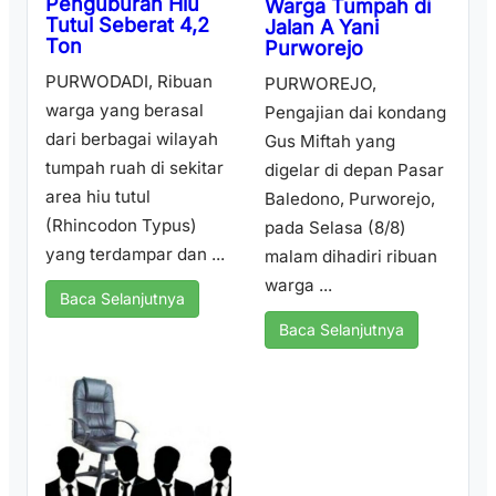
Penguburan Hiu
Warga Tumpah di
Tutul Seberat 4,2
Jalan A Yani
Ton
Purworejo
PURWODADI, Ribuan
PURWOREJO,
warga yang berasal
Pengajian dai kondang
dari berbagai wilayah
Gus Miftah yang
tumpah ruah di sekitar
digelar di depan Pasar
area hiu tutul
Baledono, Purworejo,
(Rhincodon Typus)
pada Selasa (8/8)
yang terdampar dan ...
malam dihadiri ribuan
warga ...
Baca Selanjutnya
Baca Selanjutnya