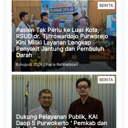
BERITA
Pasien Tak Perlu ke Luar Kota,
RSUD dr. Tjitrowardojo Purworejo
Kini Miliki Layanan Lengkap
Penyakit Jantung dan Pembuluh
Darah
6 August 2026
/
Fajria Rahmatasari
BERITA
Dukung Pelayanan Publik, KAI
Daop 5 Purwokerto ‘ Pemkab dan