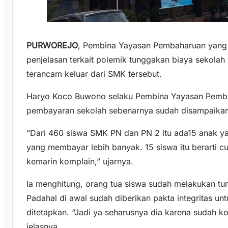
PURWOREJO
, Pembina Yayasan Pembaharuan yan
penjelasan terkait polemik tunggakan biaya sekola
terancam keluar dari SMK tersebut.
Haryo Koco Buwono selaku Pembina Yayasan Pemb
pembayaran sekolah sebenarnya sudah disampaikan b
“Dari 460 siswa SMK PN dan PN 2 itu ada15 anak yan
yang membayar lebih banyak. 15 siswa itu berarti c
kemarin komplain,” ujarnya.
Ia menghitung, orang tua siswa sudah melakukan tun
Padahal di awal sudah diberikan pakta integritas u
ditetapkan. “Jadi ya seharusnya dia karena sudah 
jelasnya.