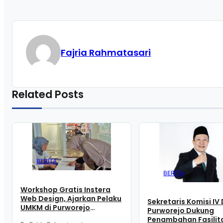
Fajria Rahmatasari
Related Posts
BERITA
BERITA
Workshop Gratis Instera
Web Design, Ajarkan Pelaku
Sekretaris Komisi IV
UMKM di Purworejo
Purworejo Dukung
Manfaatkan Teknologi
Penambahan Fasilit