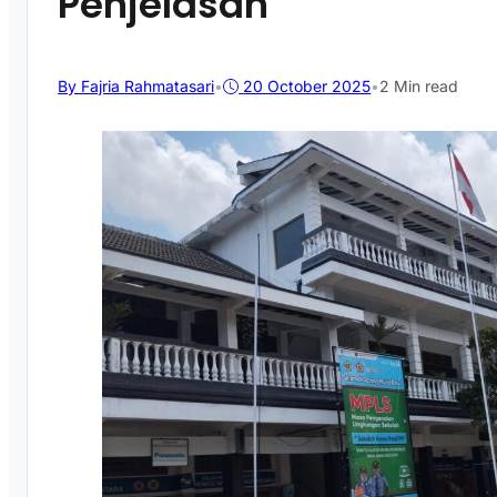
Penjelasan
By Fajria Rahmatasari
•
20 October 2025
•
2 Min read