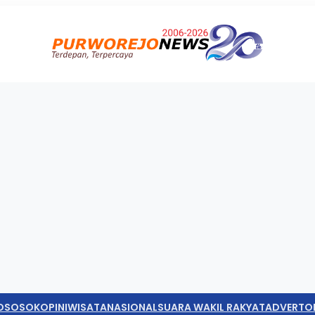
O
SOSOK
OPINI
WISATA
NASIONAL
SUARA WAKIL RAKYAT
ADVERTO