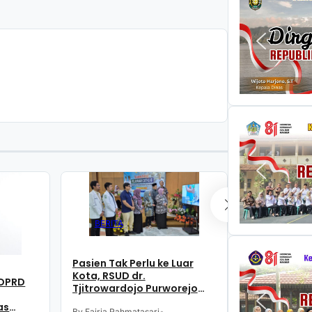
BERITA
BERITA
Pasien Tak Perlu ke Luar
Dukung Pela
Kota, RSUD dr.
 DPRD
KAI Daop 5 
Tjitrowardojo Purworejo
Pemkab dan 
Kini Miliki Layanan Lengkap
as
Purworejo B
By Fajria Rahmatasari
•