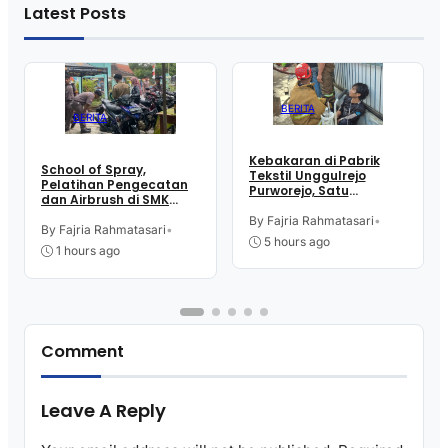
Latest Posts
BERITA
BERITA
Kebakaran di Pabrik
School of Spray,
Tekstil Unggulrejo
Pelatihan Pengecatan
Purworejo, Satu
dan Airbrush di SMK
Karyawan Alami Patah
Intititut Indonesia
Tulang, Petugas
By Fajria Rahmatasari
•
Kutoarjo
By Fajria Rahmatasari
•
Damkar Sesak Nafas
5 hours ago
1 hours ago
Comment
Leave A Reply