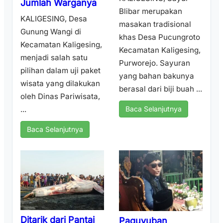
Jumlah Warganya
Blibar merupakan
KALIGESING, Desa
masakan tradisional
Gunung Wangi di
khas Desa Pucungroto
Kecamatan Kaligesing,
Kecamatan Kaligesing,
menjadi salah satu
Purworejo. Sayuran
pilihan dalam uji paket
yang bahan bakunya
wisata yang dilakukan
berasal dari biji buah ...
oleh Dinas Pariwisata,
...
Baca Selanjutnya
Baca Selanjutnya
Ditarik dari Pantai
Paguyuban