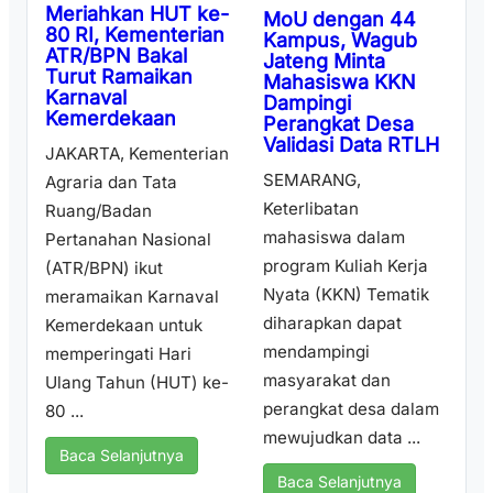
Meriahkan HUT ke-
MoU dengan 44
80 RI, Kementerian
Kampus, Wagub
ATR/BPN Bakal
Jateng Minta
Turut Ramaikan
Mahasiswa KKN
Karnaval
Dampingi
Kemerdekaan
Perangkat Desa
Validasi Data RTLH
JAKARTA, Kementerian
SEMARANG,
Agraria dan Tata
Keterlibatan
Ruang/Badan
mahasiswa dalam
Pertanahan Nasional
program Kuliah Kerja
(ATR/BPN) ikut
Nyata (KKN) Tematik
meramaikan Karnaval
diharapkan dapat
Kemerdekaan untuk
mendampingi
memperingati Hari
masyarakat dan
Ulang Tahun (HUT) ke-
perangkat desa dalam
80 ...
mewujudkan data ...
Baca Selanjutnya
Baca Selanjutnya