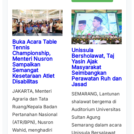
Buka Acara Table
Tennis
Unissula
Championship,
Bersholawat, Taj
Menteri Nusron
Yasin Ajak
Sampaikan
Masyarakat
Semangat
Seimbangkan
Kesetaraan Atlet
Perawatan Ruh dan
Disabilitas
Jasad
JAKARTA, Menteri
SEMARANG, Lantunan
Agraria dan Tata
shalawat bergema di
Ruang/Kepala Badan
Auditorium Universitas
Pertanahan Nasional
Sultan Agung
(ATR/BPN), Nusron
Semarang dalam acara
Wahid, menghadiri
Unissula Bersalawat