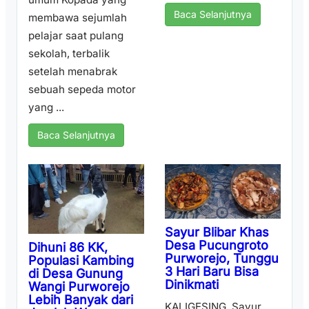
Baca Selanjutnya
membawa sejumlah
pelajar saat pulang
sekolah, terbalik
setelah menabrak
sebuah sepeda motor
yang ...
Baca Selanjutnya
Sayur Blibar Khas
Desa Pucungroto
Dihuni 86 KK,
Purworejo, Tunggu
Populasi Kambing
3 Hari Baru Bisa
di Desa Gunung
Dinikmati
Wangi Purworejo
Lebih Banyak dari
KALIGESING, Sayur