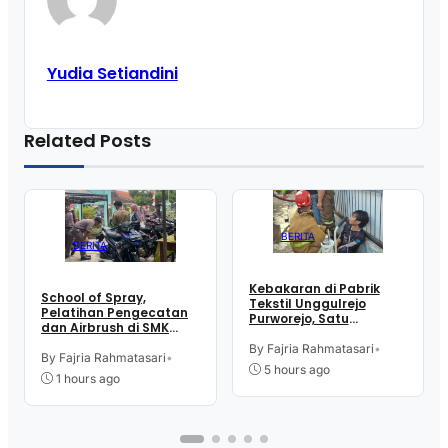
Yudia Setiandini
Related Posts
BERITA
BERITA
Kebakaran di Pabrik
School of Spray,
Tekstil Unggulrejo
Pelatihan Pengecatan
Purworejo, Satu
dan Airbrush di SMK
Karyawan Alami Patah
Intititut Indonesia
Tulang, Petugas
By Fajria Rahmatasari
•
Kutoarjo
By Fajria Rahmatasari
•
Damkar Sesak Nafas
5 hours ago
1 hours ago