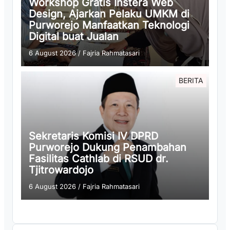
Workshop Gratis Instera Web
Design, Ajarkan Pelaku UMKM di
Purworejo Manfaatkan Teknologi
Digital buat Jualan
6 August 2026
/
Fajria Rahmatasari
BERITA
Sekretaris Komisi IV DPRD
Purworejo Dukung Penambahan
Fasilitas Cathlab di RSUD dr.
Tjitrowardojo
6 August 2026
/
Fajria Rahmatasari