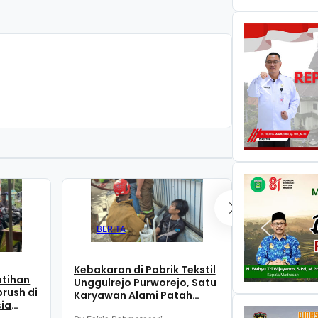
BERITA
BERITA
Kebakaran di Pabrik Tekstil
Kebakaran di
atihan
Unggulrejo Purworejo, Satu
Unggulrejo 
rush di
Karyawan Alami Patah
Diduga Akib
sia
Tulang, Petugas Damkar
Listrik