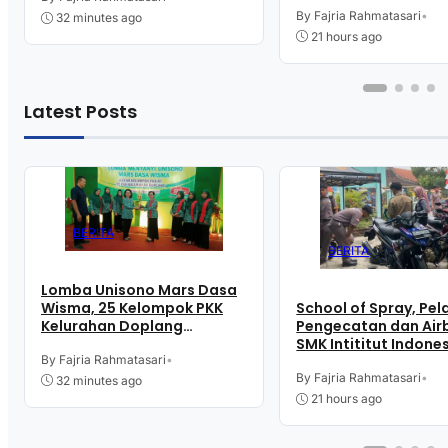
By Fajria Rahmatasari
•
32 minutes ago
21 hours ago
Latest Posts
BERITA
BERITA
Lomba Unisono Mars Dasa
Wisma, 25 Kelompok PKK
School of Spray, Pel
Kelurahan Doplang
Pengecatan dan Airb
Purworejo Adu
SMK Intititut Indone
Kekompakan
By Fajria Rahmatasari
•
Kutoarjo
By Fajria Rahmatasari
•
32 minutes ago
21 hours ago