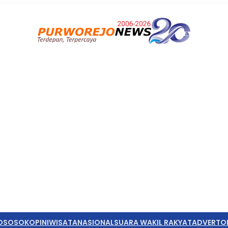
O
SOSOK
OPINI
WISATA
NASIONAL
SUARA WAKIL RAKYAT
ADVERTO