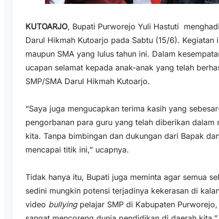
KUTOARJO
, Bupati Purworejo Yuli Hastuti mengha
Darul Hikmah Kutoarjo pada Sabtu (15/6). Kegiatan in
maupun SMA yang lulus tahun ini. Dalam kesempata
ucapan selamat kepada anak-anak yang telah berhas
SMP/SMA Darul Hikmah Kutoarjo.
“Saya juga mengucapkan terima kasih yang sebesar
pengorbanan para guru yang telah diberikan dala
kita. Tanpa bimbingan dan dukungan dari Bapak dan 
mencapai titik ini,” ucapnya.
Tidak hanya itu, Bupati juga meminta agar semua 
sedini mungkin potensi terjadinya kekerasan di kalan
video
bullying
pelajar SMP di Kabupaten Purworejo, 
sangat mencoreng dunia pendidikan di daerah kita,”