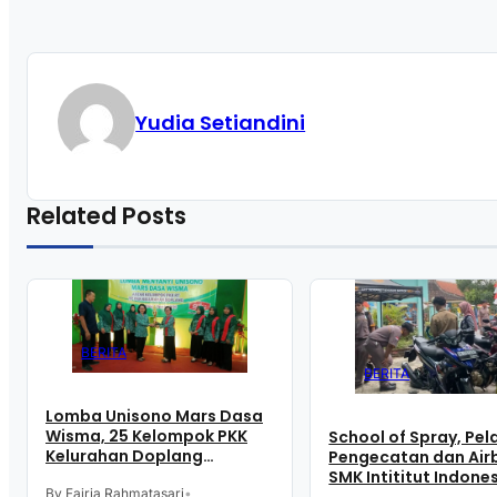
Yudia Setiandini
Related Posts
BERITA
BERITA
Lomba Unisono Mars Dasa
Wisma, 25 Kelompok PKK
School of Spray, Pel
Kelurahan Doplang
Pengecatan dan Airb
Purworejo Adu
SMK Intititut Indone
Kekompakan
By Fajria Rahmatasari
•
Kutoarjo