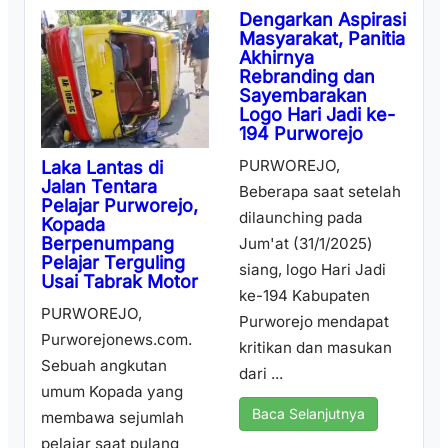
Dengarkan Aspirasi
Masyarakat, Panitia
Akhirnya
Rebranding dan
Sayembarakan
Logo Hari Jadi ke-
194 Purworejo
PURWOREJO,
Laka Lantas di
Jalan Tentara
Beberapa saat setelah
Pelajar Purworejo,
dilaunching pada
Kopada
Berpenumpang
Jum'at (31/1/2025)
Pelajar Terguling
siang, logo Hari Jadi
Usai Tabrak Motor
ke-194 Kabupaten
PURWOREJO,
Purworejo mendapat
Purworejonews.com.
kritikan dan masukan
Sebuah angkutan
dari ...
umum Kopada yang
Baca Selanjutnya
membawa sejumlah
pelajar saat pulang