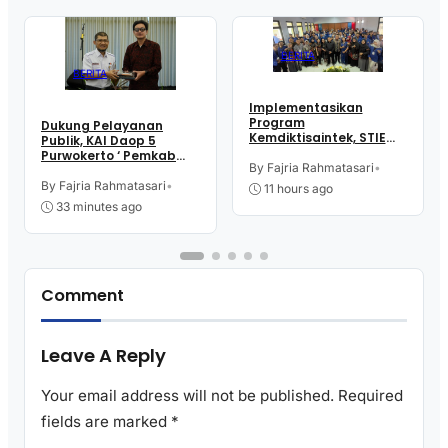
BERITA
BERITA
Implementasikan
Program
Dukung Pelayanan
Kemdiktisaintek, STIE
Publik, KAI Daop 5
Rajawali Purworejo
Purwokerto ‘ Pemkab
Gelar Bina Talenta
By Fajria Rahmatasari
•
dan Kejari Purworejo
Indonesia
Bersinergi
By Fajria Rahmatasari
•
11 hours ago
33 minutes ago
Comment
Leave A Reply
Your email address will not be published.
Required
fields are marked
*