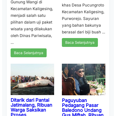
Gunung Wangi di
khas Desa Pucungroto
Kecamatan Kaligesing,
Kecamatan Kaligesing,
menjadi salah satu
Purworejo. Sayuran
pilihan dalam uji paket
yang bahan bakunya
wisata yang dilakukan
berasal dari biji buah ...
oleh Dinas Pariwisata,
...
Baca Selanjutnya
Baca Selanjutnya
Ditarik dari Pantai
Paguyuban
Jatimalang, Ribuan
Pedagang Pasar
Warga Saksikan
Baledono Undang
Proses
Gus Miftah, Ribuan