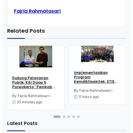
Fajria Rahmatasari
Related Posts
BERITA
BERITA
Implementasikan
Program
Dukung Pelayanan
Kemdiktisaintek, STIE
Publik, KAI Daop 5
Rajawali Purworejo
Purwokerto ‘ Pemkab
Gelar Bina Talenta
By Fajria Rahmatasari
•
dan Kejari Purworejo
Indonesia
Bersinergi
By Fajria Rahmatasari
•
11 hours ago
33 minutes ago
Latest Posts