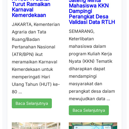
Jateng Minta
Turut Ramaikan
Mahasiswa KKN
Karnaval
Dampingi
Kemerdekaan
Perangkat Desa
Validasi Data RTLH
JAKARTA, Kementerian
SEMARANG,
Agraria dan Tata
Keterlibatan
Ruang/Badan
mahasiswa dalam
Pertanahan Nasional
program Kuliah Kerja
(ATR/BPN) ikut
Nyata (KKN) Tematik
meramaikan Karnaval
diharapkan dapat
Kemerdekaan untuk
mendampingi
memperingati Hari
masyarakat dan
Ulang Tahun (HUT) ke-
perangkat desa dalam
80 ...
mewujudkan data ...
Baca Selanjutnya
Baca Selanjutnya