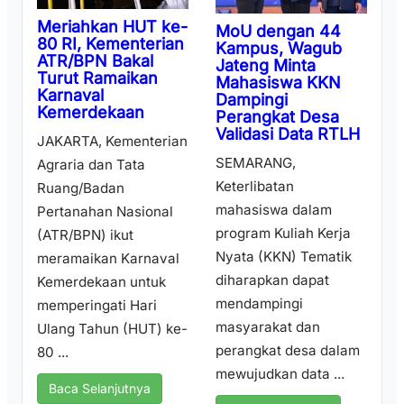
Meriahkan HUT ke-
MoU dengan 44
80 RI, Kementerian
Kampus, Wagub
ATR/BPN Bakal
Jateng Minta
Turut Ramaikan
Mahasiswa KKN
Karnaval
Dampingi
Kemerdekaan
Perangkat Desa
Validasi Data RTLH
JAKARTA, Kementerian
SEMARANG,
Agraria dan Tata
Keterlibatan
Ruang/Badan
mahasiswa dalam
Pertanahan Nasional
program Kuliah Kerja
(ATR/BPN) ikut
Nyata (KKN) Tematik
meramaikan Karnaval
diharapkan dapat
Kemerdekaan untuk
mendampingi
memperingati Hari
masyarakat dan
Ulang Tahun (HUT) ke-
perangkat desa dalam
80 ...
mewujudkan data ...
Baca Selanjutnya