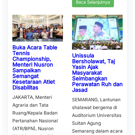
Baca Selanjutnya
Buka Acara Table
Tennis
Unissula
Championship,
Bersholawat, Taj
Menteri Nusron
Yasin Ajak
Sampaikan
Masyarakat
Semangat
Seimbangkan
Kesetaraan Atlet
Perawatan Ruh dan
Disabilitas
Jasad
JAKARTA, Menteri
SEMARANG, Lantunan
Agraria dan Tata
shalawat bergema di
Ruang/Kepala Badan
Auditorium Universitas
Pertanahan Nasional
Sultan Agung
(ATR/BPN), Nusron
Semarang dalam acara