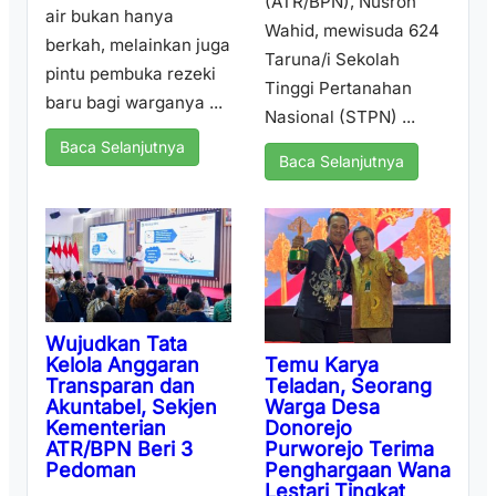
(ATR/BPN), Nusron
air bukan hanya
Wahid, mewisuda 624
berkah, melainkan juga
Taruna/i Sekolah
pintu pembuka rezeki
Tinggi Pertanahan
baru bagi warganya ...
Nasional (STPN) ...
Baca Selanjutnya
Baca Selanjutnya
Wujudkan Tata
Temu Karya
Kelola Anggaran
Teladan, Seorang
Transparan dan
Warga Desa
Akuntabel, Sekjen
Donorejo
Kementerian
Purworejo Terima
ATR/BPN Beri 3
Penghargaan Wana
Pedoman
Lestari Tingkat