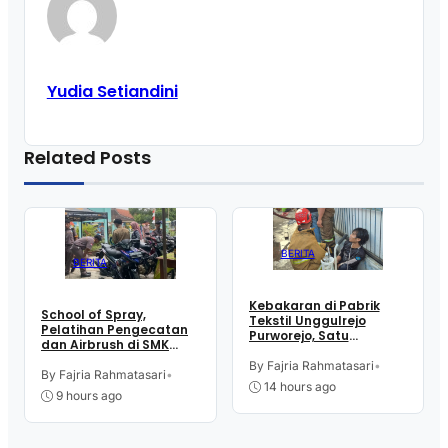
Yudia Setiandini
Related Posts
BERITA
BERITA
Kebakaran di Pabrik
School of Spray,
Tekstil Unggulrejo
Pelatihan Pengecatan
Purworejo, Satu
dan Airbrush di SMK
Karyawan Alami Patah
Intititut Indonesia
Tulang, Petugas
By Fajria Rahmatasari
•
Kutoarjo
By Fajria Rahmatasari
•
Damkar Sesak Nafas
14 hours ago
9 hours ago