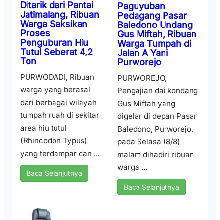
Ditarik dari Pantai
Paguyuban
Jatimalang, Ribuan
Pedagang Pasar
Warga Saksikan
Baledono Undang
Proses
Gus Miftah, Ribuan
Penguburan Hiu
Warga Tumpah di
Tutul Seberat 4,2
Jalan A Yani
Ton
Purworejo
PURWODADI, Ribuan
PURWOREJO,
warga yang berasal
Pengajian dai kondang
dari berbagai wilayah
Gus Miftah yang
tumpah ruah di sekitar
digelar di depan Pasar
area hiu tutul
Baledono, Purworejo,
(Rhincodon Typus)
pada Selasa (8/8)
yang terdampar dan ...
malam dihadiri ribuan
warga ...
Baca Selanjutnya
Baca Selanjutnya