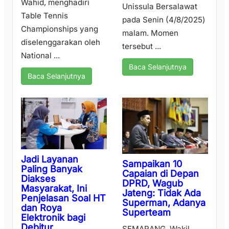
Wahid, menghadiri
Unissula Bersalawat
Table Tennis
pada Senin (4/8/2025)
Championships yang
malam. Momen
diselenggarakan oleh
tersebut ...
National ...
Baca Selanjutnya
Baca Selanjutnya
Jadi Layanan
Sampaikan 10
Paling Banyak
Capaian di Depan
Diakses
DPRD, Wagub
Masyarakat, Ini
Jateng: Tidak Ada
Penjelasan Soal HT
Superman, Adanya
dan Roya
Superteam
Elektronik bagi
Debitur
SEMARANG, Wakil