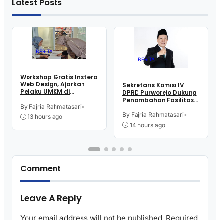
Latest Posts
BERITA
BERITA
Workshop Gratis Instera
Web Design, Ajarkan
Sekretaris Komisi IV
Pelaku UMKM di
DPRD Purworejo Dukung
Purworejo Manfaatkan
Penambahan Fasilitas
Teknologi Digital buat
By Fajria Rahmatasari
•
Cathlab di RSUD dr.
Jualan
Tjitrowardojo
By Fajria Rahmatasari
•
13 hours ago
14 hours ago
Comment
Leave A Reply
Your email address will not be published.
Required