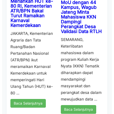
Meriahkan HUT ke-
MoU dengan 44
80 RI, Kementerian
Kampus, Wagub
ATR/BPN Bakal
Jateng Minta
Turut Ramaikan
Mahasiswa KKN
Karnaval
Dampingi
Kemerdekaan
Perangkat Desa
Validasi Data RTLH
JAKARTA, Kementerian
SEMARANG,
Agraria dan Tata
Keterlibatan
Ruang/Badan
mahasiswa dalam
Pertanahan Nasional
program Kuliah Kerja
(ATR/BPN) ikut
Nyata (KKN) Tematik
meramaikan Karnaval
diharapkan dapat
Kemerdekaan untuk
mendampingi
memperingati Hari
masyarakat dan
Ulang Tahun (HUT) ke-
perangkat desa dalam
80 ...
mewujudkan data ...
Baca Selanjutnya
Baca Selanjutnya