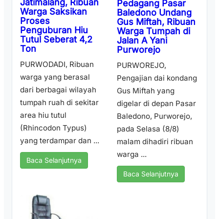
Jatimalang, Ribuan
Pedagang Pasar
Warga Saksikan
Baledono Undang
Proses
Gus Miftah, Ribuan
Penguburan Hiu
Warga Tumpah di
Tutul Seberat 4,2
Jalan A Yani
Ton
Purworejo
PURWODADI, Ribuan
PURWOREJO,
warga yang berasal
Pengajian dai kondang
dari berbagai wilayah
Gus Miftah yang
tumpah ruah di sekitar
digelar di depan Pasar
area hiu tutul
Baledono, Purworejo,
(Rhincodon Typus)
pada Selasa (8/8)
yang terdampar dan ...
malam dihadiri ribuan
warga ...
Baca Selanjutnya
Baca Selanjutnya