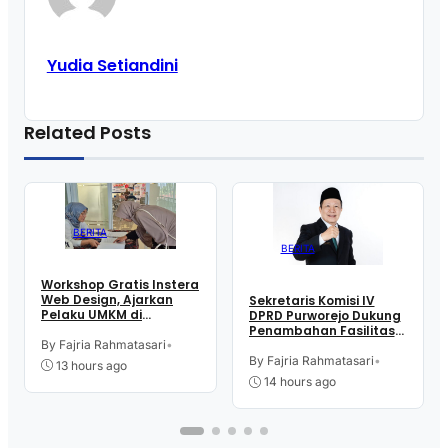
Yudia Setiandini
Related Posts
BERITA
BERITA
Workshop Gratis Instera
Web Design, Ajarkan
Sekretaris Komisi IV
Pelaku UMKM di
DPRD Purworejo Dukung
Purworejo Manfaatkan
Penambahan Fasilitas
Teknologi Digital buat
By Fajria Rahmatasari
•
Cathlab di RSUD dr.
Jualan
Tjitrowardojo
By Fajria Rahmatasari
•
13 hours ago
14 hours ago