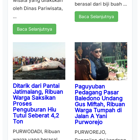
wisata yang dilakukan
berasal dari biji buah ...
oleh Dinas Pariwisata,
...
Baca Selanjutnya
Baca Selanjutnya
Ditarik dari Pantai
Paguyuban
Jatimalang, Ribuan
Pedagang Pasar
Warga Saksikan
Baledono Undang
Proses
Gus Miftah, Ribuan
Penguburan Hiu
Warga Tumpah di
Tutul Seberat 4,2
Jalan A Yani
Ton
Purworejo
PURWODADI, Ribuan
PURWOREJO,
warga yang berasal