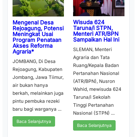
Wisuda 624
Mengenal Desa
Taruna/i STPN,
Rejoagung, Potensi
Menteri ATR/BPN
Meningkat Usai
Sampaikan Hal Ini
Program Penataan
Akses Reforma
SLEMAN, Menteri
Agraria*
Agraria dan Tata
JOMBANG, Di Desa
Ruang/Kepala Badan
Rejoagung, Kabupaten
Pertanahan Nasional
Jombang, Jawa Tiimur,
(ATR/BPN), Nusron
air bukan hanya
Wahid, mewisuda 624
berkah, melainkan juga
Taruna/i Sekolah
pintu pembuka rezeki
Tinggi Pertanahan
baru bagi warganya ...
Nasional (STPN) ...
Baca Selanjutnya
Baca Selanjutnya