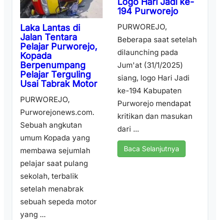
Logo Hari Jadi ke-
194 Purworejo
PURWOREJO,
Laka Lantas di
Jalan Tentara
Beberapa saat setelah
Pelajar Purworejo,
dilaunching pada
Kopada
Berpenumpang
Jum'at (31/1/2025)
Pelajar Terguling
siang, logo Hari Jadi
Usai Tabrak Motor
ke-194 Kabupaten
PURWOREJO,
Purworejo mendapat
Purworejonews.com.
kritikan dan masukan
Sebuah angkutan
dari ...
umum Kopada yang
Baca Selanjutnya
membawa sejumlah
pelajar saat pulang
sekolah, terbalik
setelah menabrak
sebuah sepeda motor
yang ...