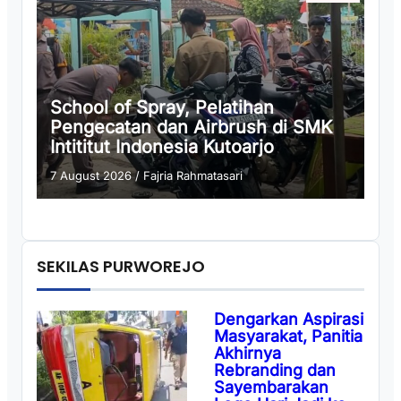
School of Spray, Pelatihan
Pengecatan dan Airbrush di SMK
Intititut Indonesia Kutoarjo
7 August 2026
/
Fajria Rahmatasari
SEKILAS PURWOREJO
Dengarkan Aspirasi
Masyarakat, Panitia
Akhirnya
Rebranding dan
Sayembarakan