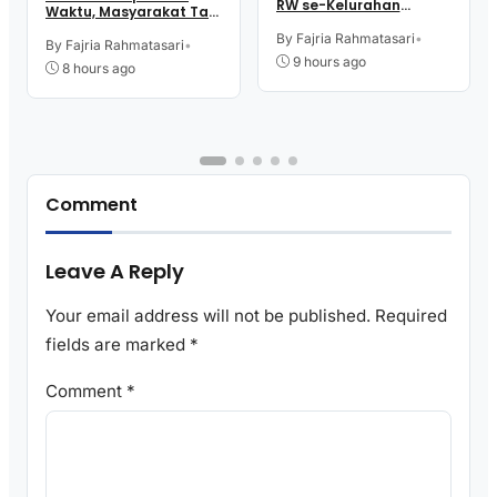
RW se-Kelurahan
Waktu, Masyarakat Tak
Pangen Jurutengah
Perlu Lama Tunggu
Sambut HUT RI
By Fajria Rahmatasari
•
Layanan Pertanahan
By Fajria Rahmatasari
•
9 hours ago
8 hours ago
Comment
Leave A Reply
Your email address will not be published.
Required
fields are marked
*
Comment
*