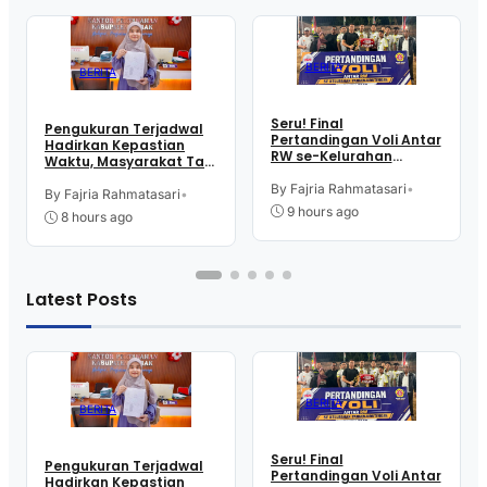
BERITA
BERITA
Seru! Final
Pengukuran Terjadwal
Pertandingan Voli Antar
Hadirkan Kepastian
RW se-Kelurahan
Waktu, Masyarakat Tak
Pangen Jurutengah
Perlu Lama Tunggu
Sambut HUT RI
By Fajria Rahmatasari
•
Layanan Pertanahan
By Fajria Rahmatasari
•
9 hours ago
8 hours ago
Latest Posts
BERITA
BERITA
Seru! Final
Pengukuran Terjadwal
Pertandingan Voli Antar
Hadirkan Kepastian