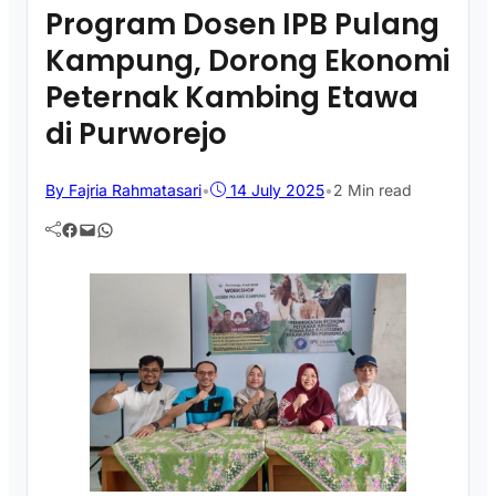
Program Dosen IPB Pulang
Kampung, Dorong Ekonomi
Peternak Kambing Etawa
di Purworejo
By Fajria Rahmatasari
•
14 July 2025
•
2 Min read
Facebook
Mail
WhatsApp