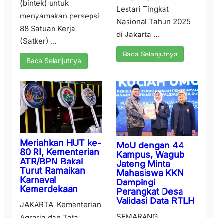
(bintek) untuk
Lestari Tingkat
menyamakan persepsi
Nasional Tahun 2025
88 Satuan Kerja
di Jakarta ...
(Satker) ...
Baca Selanjutnya
Baca Selanjutnya
Meriahkan HUT ke-
MoU dengan 44
80 RI, Kementerian
Kampus, Wagub
ATR/BPN Bakal
Jateng Minta
Turut Ramaikan
Mahasiswa KKN
Karnaval
Dampingi
Kemerdekaan
Perangkat Desa
Validasi Data RTLH
JAKARTA, Kementerian
SEMARANG,
Agraria dan Tata