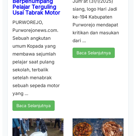
Berpenumpang
Jum'at (31/1/2025)
Pelajar Terguling
siang, logo Hari Jadi
Usai Tabrak Motor
ke-194 Kabupaten
PURWOREJO,
Purworejo mendapat
Purworejonews.com.
kritikan dan masukan
Sebuah angkutan
dari ...
umum Kopada yang
Baca Selanjutnya
membawa sejumlah
pelajar saat pulang
sekolah, terbalik
setelah menabrak
sebuah sepeda motor
yang ...
Baca Selanjutnya