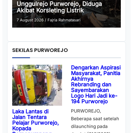
Unggulrejo Purworejo, Diduga
Akibat Korsleting Listrik
7 August 2026
/
Fajria Rahmatasari
SEKILAS PURWOREJO
Dengarkan Aspirasi
Masyarakat, Panitia
Akhirnya
Rebranding dan
Sayembarakan
Logo Hari Jadi ke-
194 Purworejo
PURWOREJO,
Laka Lantas di
Jalan Tentara
Beberapa saat setelah
Pelajar Purworejo,
dilaunching pada
Kopada