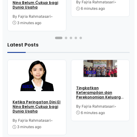
Kelurahan Purworejo
By Fajria Rahmatasari
•
Nino Belum Cukup bagi
Ikut Pelatihan Menjahit
Dunia Usaha
6 minutes ago
By Fajria Rahmatasari
•
3 minutes ago
Latest Posts
BERITA
BERITA
Tingkatkan
Keterampilan dan
Perekonomian Keluarga,
16 Perempuan Warga
Ketika Peringatan Dini El
Kelurahan Purworejo
By Fajria Rahmatasari
•
Nino Belum Cukup bagi
Ikut Pelatihan Menjahit
Dunia Usaha
6 minutes ago
By Fajria Rahmatasari
•
3 minutes ago