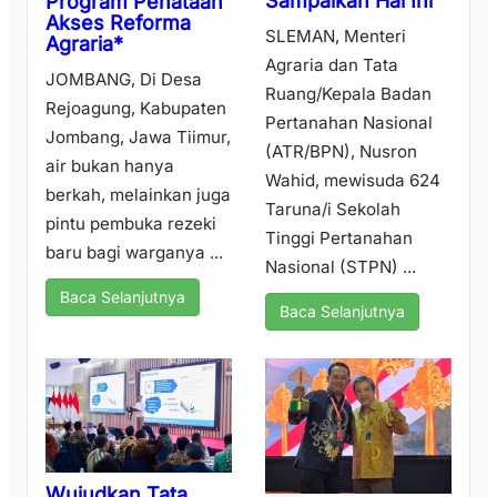
Sampaikan Hal Ini
Program Penataan
Akses Reforma
SLEMAN, Menteri
Agraria*
Agraria dan Tata
JOMBANG, Di Desa
Ruang/Kepala Badan
Rejoagung, Kabupaten
Pertanahan Nasional
Jombang, Jawa Tiimur,
(ATR/BPN), Nusron
air bukan hanya
Wahid, mewisuda 624
berkah, melainkan juga
Taruna/i Sekolah
pintu pembuka rezeki
Tinggi Pertanahan
baru bagi warganya ...
Nasional (STPN) ...
Baca Selanjutnya
Baca Selanjutnya
Wujudkan Tata