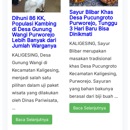
Sayur Blibar Khas
Desa Pucungroto
Dihuni 86 KK,
Purworejo, Tunggu
Populasi Kambing
3 Hari Baru Bisa
di Desa Gunung
Dinikmati
Wangi Purworejo
Lebih Banyak dari
KALIGESING, Sayur
Jumlah Warganya
Blibar merupakan
KALIGESING, Desa
masakan tradisional
Gunung Wangi di
khas Desa Pucungroto
Kecamatan Kaligesing,
Kecamatan Kaligesing,
menjadi salah satu
Purworejo. Sayuran
pilihan dalam uji paket
yang bahan bakunya
wisata yang dilakukan
berasal dari biji buah ...
oleh Dinas Pariwisata,
...
Baca Selanjutnya
Baca Selanjutnya