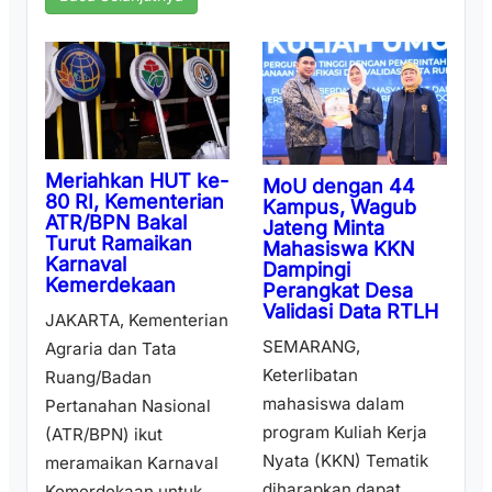
Meriahkan HUT ke-
MoU dengan 44
80 RI, Kementerian
Kampus, Wagub
ATR/BPN Bakal
Jateng Minta
Turut Ramaikan
Mahasiswa KKN
Karnaval
Dampingi
Kemerdekaan
Perangkat Desa
Validasi Data RTLH
JAKARTA, Kementerian
SEMARANG,
Agraria dan Tata
Keterlibatan
Ruang/Badan
mahasiswa dalam
Pertanahan Nasional
program Kuliah Kerja
(ATR/BPN) ikut
Nyata (KKN) Tematik
meramaikan Karnaval
diharapkan dapat
Kemerdekaan untuk