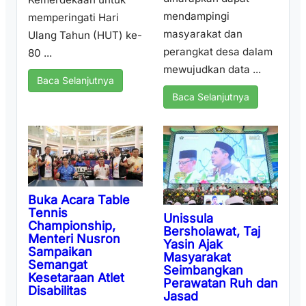
mendampingi
memperingati Hari
masyarakat dan
Ulang Tahun (HUT) ke-
perangkat desa dalam
80 ...
mewujudkan data ...
Baca Selanjutnya
Baca Selanjutnya
Buka Acara Table
Tennis
Unissula
Championship,
Bersholawat, Taj
Menteri Nusron
Yasin Ajak
Sampaikan
Masyarakat
Semangat
Seimbangkan
Kesetaraan Atlet
Perawatan Ruh dan
Disabilitas
Jasad