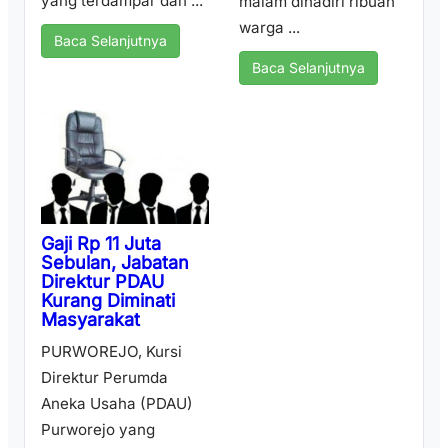
yang terdampar dan ...
malam dihadiri ribuan
warga ...
Baca Selanjutnya
Baca Selanjutnya
Gaji Rp 11 Juta
Sebulan, Jabatan
Direktur PDAU
Kurang Diminati
Masyarakat
PURWOREJO, Kursi
Direktur Perumda
Aneka Usaha (PDAU)
Purworejo yang