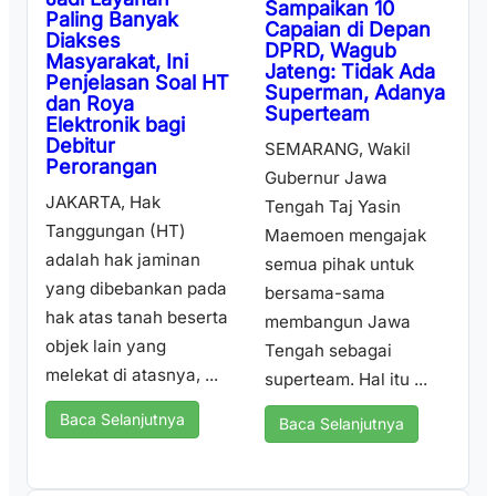
Sampaikan 10
Paling Banyak
Capaian di Depan
Diakses
DPRD, Wagub
Masyarakat, Ini
Jateng: Tidak Ada
Penjelasan Soal HT
Superman, Adanya
dan Roya
Superteam
Elektronik bagi
Debitur
SEMARANG, Wakil
Perorangan
Gubernur Jawa
JAKARTA, Hak
Tengah Taj Yasin
Tanggungan (HT)
Maemoen mengajak
adalah hak jaminan
semua pihak untuk
yang dibebankan pada
bersama-sama
hak atas tanah beserta
membangun Jawa
objek lain yang
Tengah sebagai
melekat di atasnya, ...
superteam. Hal itu ...
Baca Selanjutnya
Baca Selanjutnya