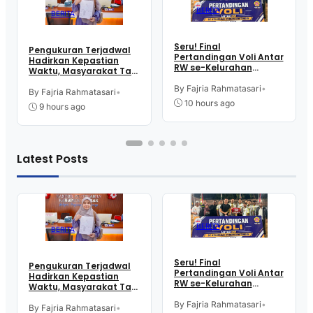
BERITA
BERITA
Seru! Final
Pengukuran Terjadwal
Pertandingan Voli Antar
Hadirkan Kepastian
RW se-Kelurahan
Waktu, Masyarakat Tak
Pangen Jurutengah
Perlu Lama Tunggu
Sambut HUT RI
By Fajria Rahmatasari
•
Layanan Pertanahan
By Fajria Rahmatasari
•
10 hours ago
9 hours ago
Latest Posts
BERITA
BERITA
Seru! Final
Pengukuran Terjadwal
Pertandingan Voli Antar
Hadirkan Kepastian
RW se-Kelurahan
Waktu, Masyarakat Tak
Pangen Jurutengah
Perlu Lama Tunggu
Sambut HUT RI
By Fajria Rahmatasari
•
Layanan Pertanahan
By Fajria Rahmatasari
•