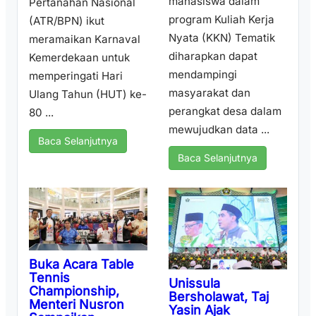
mahasiswa dalam
Pertanahan Nasional
program Kuliah Kerja
(ATR/BPN) ikut
Nyata (KKN) Tematik
meramaikan Karnaval
diharapkan dapat
Kemerdekaan untuk
mendampingi
memperingati Hari
masyarakat dan
Ulang Tahun (HUT) ke-
perangkat desa dalam
80 ...
mewujudkan data ...
Baca Selanjutnya
Baca Selanjutnya
Buka Acara Table
Tennis
Unissula
Championship,
Bersholawat, Taj
Menteri Nusron
Yasin Ajak