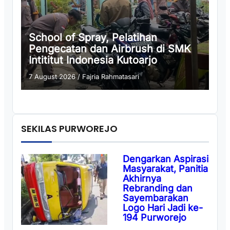
School of Spray, Pelatihan
Pengecatan dan Airbrush di SMK
Intititut Indonesia Kutoarjo
7 August 2026
/
Fajria Rahmatasari
SEKILAS PURWOREJO
Dengarkan Aspirasi
Masyarakat, Panitia
Akhirnya
Rebranding dan
Sayembarakan
Logo Hari Jadi ke-
194 Purworejo