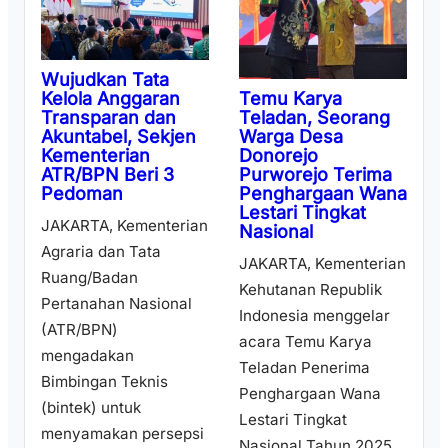
Wujudkan Tata
Temu Karya
Kelola Anggaran
Teladan, Seorang
Transparan dan
Warga Desa
Akuntabel, Sekjen
Donorejo
Kementerian
Purworejo Terima
ATR/BPN Beri 3
Penghargaan Wana
Pedoman
Lestari Tingkat
JAKARTA, Kementerian
Nasional
Agraria dan Tata
JAKARTA, Kementerian
Ruang/Badan
Kehutanan Republik
Pertanahan Nasional
Indonesia menggelar
(ATR/BPN)
acara Temu Karya
mengadakan
Teladan Penerima
Bimbingan Teknis
Penghargaan Wana
(bintek) untuk
Lestari Tingkat
menyamakan persepsi
Nasional Tahun 2025