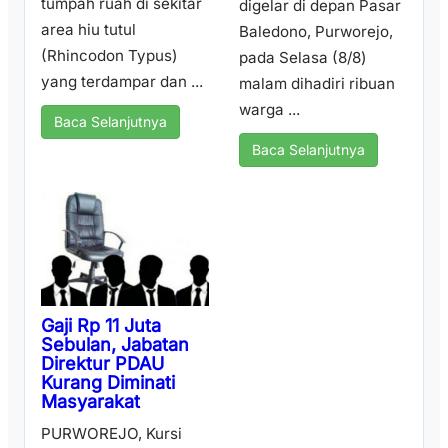
tumpah ruah di sekitar
digelar di depan Pasar
area hiu tutul
Baledono, Purworejo,
(Rhincodon Typus)
pada Selasa (8/8)
yang terdampar dan ...
malam dihadiri ribuan
warga ...
Baca Selanjutnya
Baca Selanjutnya
Gaji Rp 11 Juta
Sebulan, Jabatan
Direktur PDAU
Kurang Diminati
Masyarakat
PURWOREJO, Kursi