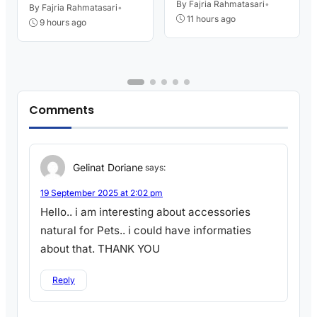
Sambut HUT RI
By Fajria Rahmatasari
•
Layanan Pertanahan
By Fajria Rahmatasari
•
11 hours ago
9 hours ago
Comments
Gelinat Doriane
says:
19 September 2025 at 2:02 pm
Hello.. i am interesting about accessories
natural for Pets.. i could have informaties
about that. THANK YOU
Reply