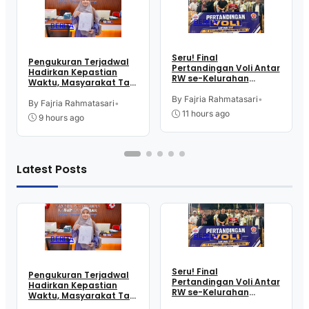
BERITA
BERITA
Seru! Final
Pengukuran Terjadwal
Pertandingan Voli Antar
Hadirkan Kepastian
RW se-Kelurahan
Waktu, Masyarakat Tak
Pangen Jurutengah
Perlu Lama Tunggu
Sambut HUT RI
By Fajria Rahmatasari
•
Layanan Pertanahan
By Fajria Rahmatasari
•
11 hours ago
9 hours ago
Latest Posts
BERITA
BERITA
Seru! Final
Pengukuran Terjadwal
Pertandingan Voli Antar
Hadirkan Kepastian
RW se-Kelurahan
Waktu, Masyarakat Tak
Pangen Jurutengah
Perlu Lama Tunggu